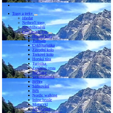
Členem od
Trasy a treky
Hledat
Nejhezčí trasy
Nejoblíbenější
Celý archiv tras
Horské kolo
Transalp
Cykloturistika
Závodní kolo
Trekové kolo
Horská túra
Turistika
Zajištěná cesta
Sněžnice
Skialpinismus
Běžky
Sáňkování
Běh
Nordic walking
Inline brusle
Motocykl
ATV-Quad