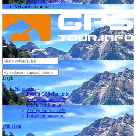
Forgotten password
Vytvořit novou trasu
Zvolte umístění
Jazyk
Nápověda
Použití GPS-Tour.info
Zveřejnění tras GPS
Info k Trackranku
Zveřejnění tras GPS
Forgotten password
Přihlášení