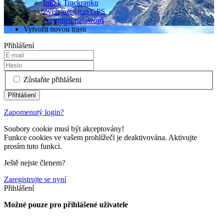
Info k Trackranku
Zveřejnění tras GPS
Forgotten password
Vytvořit novou trasu
Přihlášení
Zůstaňte přihlášeni
Zapomenutý login?
Soubory cookie musí být akceptovány!
Funkce cookies ve vašem prohlížeči je deaktivována. Aktivujte
prosím tuto funkci.
Ještě nejste členem?
Zaregistrujte se nyní
Přihlášení
Možné pouze pro přihlášené uživatele