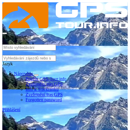
Zvolte umístění
Jazyk
Nápověda
Použití GPS-Tour.info
Zveřejnění tras GPS
Info k Trackranku
Zveřejnění tras GPS
Forgotten password
Přihlášení