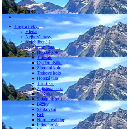
Členem od
Trasy a treky
Hledat
Nejhezčí trasy
Nejoblíbenější
Celý archiv tras
Horské kolo
Transalp
Cykloturistika
Závodní kolo
Trekové kolo
Horská túra
Turistika
Zajištěná cesta
Sněžnice
Skialpinismus
Běžky
Sáňkování
Běh
Nordic walking
Inline brusle