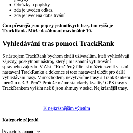
Obrázky a popisky
zda je uveden odkaz
zda je uvedena doba trvání
Čím přesnější jsou popisy jednotlivých tras, tím vyšší je
TrackRank. Může dosáhnout maximálně 10.
Vyhledávání tras pomocí TrackRank
S nástrojem TrackRank bychom chtěli uživatelům, kteří vyhledávají
zájezdy, poskytnout nástroj, který jim usnadní vyfiltrování
správného zájezdu. V části "Rozšířený filtr" si můžete zvolit vlastní
nastavení TrackRanku a dokonce si toto nastavení uložit pro další
vyhledávání trasy. Mimochodem, nevytváříme trasy s TrankRankem
menším než 3. Proč? Protože máme standardy kvality! GPS trasy s
TrackRankem vyšším než 8 jsou shrnuty v sekci Nejkrásnější trasy.
K nejkrásnějším výletům
Kategorie zájezdů