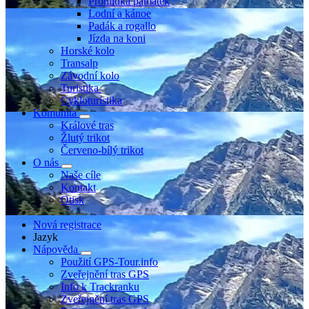
Prohlídka památek
Lodní a kánoe
Padák a rogallo
Jízda na koni
Horské kolo
Transalp
Závodní kolo
Turistika
Cykloturistika
Komunita
Králové tras
Žlutý trikot
Červeno-bílý trikot
O nás
Naše cíle
Kontakt
Otisk
Nová registrace
Jazyk
Nápověda
Použití GPS-Tour.info
Zveřejnění tras GPS
Info k Trackranku
Zveřejnění tras GPS