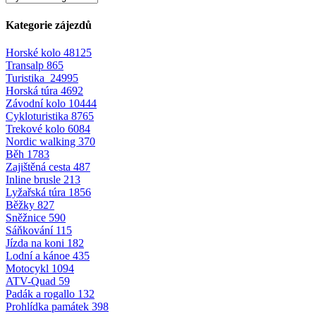
Kategorie zájezdů
Horské kolo
48125
Transalp
865
Turistika
24995
Horská túra
4692
Závodní kolo
10444
Cykloturistika
8765
Trekové kolo
6084
Nordic walking
370
Běh
1783
Zajištěná cesta
487
Inline brusle
213
Lyžařská túra
1856
Běžky
827
Sněžnice
590
Sáňkování
115
Jízda na koni
182
Lodní a kánoe
435
Motocykl
1094
ATV-Quad
59
Padák a rogallo
132
Prohlídka památek
398