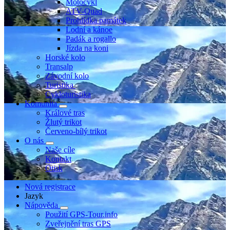
Motocykl
ATV-Quad
Prohlídka památek
Lodní a kánoe
Padák a rogallo
Jízda na koni
Horské kolo
Transalp
Závodní kolo
Turistika
Cykloturistika
Komunita
Králové tras
Žlutý trikot
Červeno-bílý trikot
O nás
Naše cíle
Kontakt
Otisk
Nová registrace
Jazyk
Nápověda
Použití GPS-Tour.info
Zveřejnění tras GPS