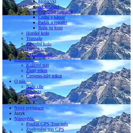
Motocykl
ATV-Quad
Prohlídka památek
Lodní a kánoe
Padák a rogallo
Jízda na koni
Horské kolo
Transalp
Závodní kolo
Turistika
Cykloturistika
Komunita
Králové tras
Žlutý trikot
Červeno-bílý trikot
O nás
Naše cíle
Kontakt
Otisk
Nová registrace
Jazyk
Nápověda
Použití GPS-Tour.info
Zveřejnění tras GPS