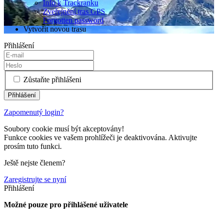
Info k Trackranku
Zveřejnění tras GPS
Forgotten password
Vytvořit novou trasu
Přihlášení
Zůstaňte přihlášeni
Zapomenutý login?
Soubory cookie musí být akceptovány!
Funkce cookies ve vašem prohlížeči je deaktivována. Aktivujte
prosím tuto funkci.
Ještě nejste členem?
Zaregistrujte se nyní
Přihlášení
Možné pouze pro přihlášené uživatele