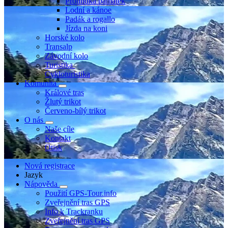
Prohlídka památek
Lodní a kánoe
Padák a rogallo
Jízda na koni
Horské kolo
Transalp
Závodní kolo
Turistika
Cykloturistika
Komunita
Králové tras
Žlutý trikot
Červeno-bílý trikot
O nás
Naše cíle
Kontakt
Otisk
Nová registrace
Jazyk
Nápověda
Použití GPS-Tour.info
Zveřejnění tras GPS
Info k Trackranku
Zveřejnění tras GPS