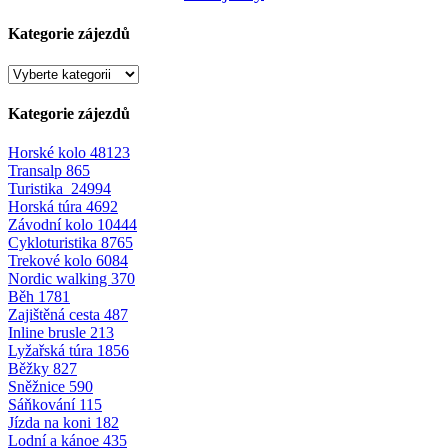
Kategorie zájezdů
Kategorie zájezdů
Horské kolo
48123
Transalp
865
Turistika
24994
Horská túra
4692
Závodní kolo
10444
Cykloturistika
8765
Trekové kolo
6084
Nordic walking
370
Běh
1781
Zajištěná cesta
487
Inline brusle
213
Lyžařská túra
1856
Běžky
827
Sněžnice
590
Sáňkování
115
Jízda na koni
182
Lodní a kánoe
435