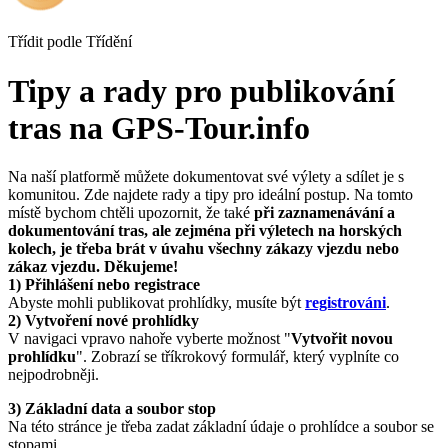
Třídit podle
Třídění
Tipy a rady pro publikování
tras na GPS-Tour.info
Na naší platformě můžete dokumentovat své výlety a sdílet je s
komunitou. Zde najdete rady a tipy pro ideální postup. Na tomto
místě bychom chtěli upozornit, že také
při zaznamenávání a
dokumentování tras, ale zejména při výletech na horských
kolech, je třeba brát v úvahu všechny zákazy vjezdu nebo
zákaz vjezdu. Děkujeme!
1) Přihlášení nebo registrace
Abyste mohli publikovat prohlídky, musíte být
registrováni
.
2) Vytvoření nové prohlídky
V navigaci vpravo nahoře vyberte možnost "
Vytvořit novou
prohlídku
". Zobrazí se tříkrokový formulář, který vyplníte co
nejpodrobněji.
3) Základní data a soubor stop
Na této stránce je třeba zadat základní údaje o prohlídce a soubor se
stopami.