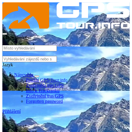
Zvolte umístění
Jazyk
Nápověda
Použití GPS-Tour.info
Zveřejnění tras GPS
Info k Trackranku
Zveřejnění tras GPS
Forgotten password
Přihlášení