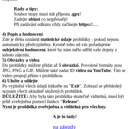
Rady a tipy:
Soubor stopy musí mít příponu
.gpx
!
Zadejte
oblast
co nejpřesněji!
Při zadávání odkazu vždy začínejte
https://
.....
4) Popis a hodnocení
Zde je třeba oznámit
statistické údaje
prohlídky - pokud nejsou
automaticky předvyplněny. Kromě toho od vás požadujeme
subjektivní hodnocení
, které by nám mělo sdělit vaše dojmy z
tohoto zájezdu.
5) Obrázky a videa
Do prohlídky můžete přidat až
5 obrázků
. Povolené formáty jsou
JPG, PNG a GIF. Můžete také zadat ID
videa na YouTube
. Tím se
video propojí přímo s prohlídkou.
6) Uložte a sdílejte
Po vyplnění všech údajů klikněte na "
Exit
". Zobrazí se přehledný
seznam všech aktuálně uložených prohlídek.
DŮLEŽITÉ:
Aby byla tato prohlídka skutečně viditelná, musí být
ještě zveřejněna pomocí funkce "
Release
".
Nyní je prohlídka zveřejněna a viditelná pro všechny.
A je to tady!
na zájezdy