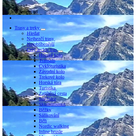
Členem od
Trasy a treky
Hledat
Nejhezčí trasy
Nejoblíbenější
Celý archiv tras
Horské kolo
Transalp
Cykloturistika
Závodní kolo
Trekové kolo
Horská túra
Turistika
Zajištěná cesta
Sněžnice
Skialpinismus
Běžky
Sáňkování
Běh
Nordic walking
Inline brusle