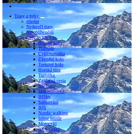
Členem od
Trasy a treky
Hledat
Nejhezčí trasy
Nejoblíbenější
Celý archiv tras
Horské kolo
Transalp
Cykloturistika
Závodní kolo
Trekové kolo
Horská túra
Turistika
Zajištěná cesta
Sněžnice
Skialpinismus
Běžky
Sáňkování
Běh
Nordic walking
Inline brusle
Motocykl
ATV-Quad