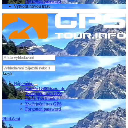
Forgotten password
Vytvořit novou trasu
Zvolte umístění
Jazyk
Nápověda
Použití GPS-Tour.info
Zveřejnění tras GPS
Info k Trackranku
Zveřejnění tras GPS
Forgotten password
Přihlášení