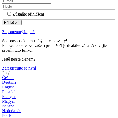
Zůstaňte přihlášeni
Zapomenutý login?
Soubory cookie musí být akceptovány!
Funkce cookies ve vašem prohlížeči je deaktivována. Aktivujte
prosím tuto funkci.
Ještě nejste členem?
Zaregistrujte se nyní
Jazyk
Čeština
Deutsch
English
Español
Français
Magyar
Italiano
Nederlands
Polski