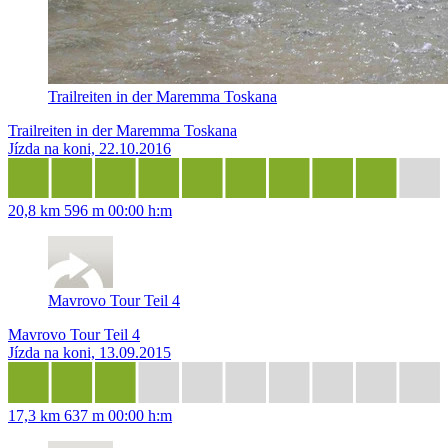
Trailreiten in der Maremma Toskana
Trailreiten in der Maremma Toskana
Jízda na koni, 22.10.2016
20,8 km
596 m
00:00 h:m
Mavrovo Tour Teil 4
Mavrovo Tour Teil 4
Jízda na koni, 13.09.2015
17,3 km
637 m
00:00 h:m