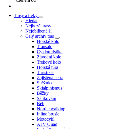
Členem od
Trasy a treky
Hledat
Nejhezčí trasy
Nejoblíbenější
Celý archiv tras
Horské kolo
Transalp
Cykloturistika
Závodní kolo
Trekové kolo
Horská túra
Turistika
Zajištěná cesta
Sněžnice
Skialpinismus
Běžky
Sáňkování
Běh
Nordic walking
Inline brusle
Motocykl
ATV-Quad