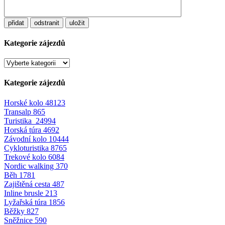
přidat
odstranit
uložit
Kategorie zájezdů
Kategorie zájezdů
Horské kolo
48123
Transalp
865
Turistika
24994
Horská túra
4692
Závodní kolo
10444
Cykloturistika
8765
Trekové kolo
6084
Nordic walking
370
Běh
1781
Zajištěná cesta
487
Inline brusle
213
Lyžařská túra
1856
Běžky
827
Sněžnice
590