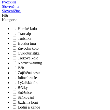
Русский
Slovenčina
Slovenščina
Filtr
Kategorie
Horské kolo
Transalp
Turistika
Horská túra
Závodní kolo
Cykloturistika
Trekové kolo
Nordic walking
Běh
Zajištěná cesta
Inline brusle
Lyžařská túra
Běžky
Sněžnice
Sáňkování
Jízda na koni
Lodní a kánoe