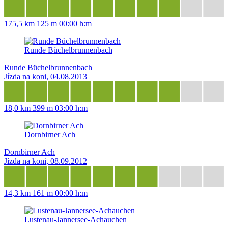
175,5 km
125 m
00:00 h:m
Runde Büchelbrunnenbach
Runde Büchelbrunnenbach
Jízda na koni, 04.08.2013
18,0 km
399 m
03:00 h:m
Dornbirner Ach
Dornbirner Ach
Jízda na koni, 08.09.2012
14,3 km
161 m
00:00 h:m
Lustenau-Jannersee-Achauchen