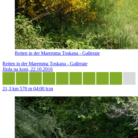
Reiten in der Maremma Toskana - Galleraie
Reiten in der Maremma Toskana - Galleraie
Jízda na koni, 22.10.2016
21,3 km
570 m
04:00 h:m