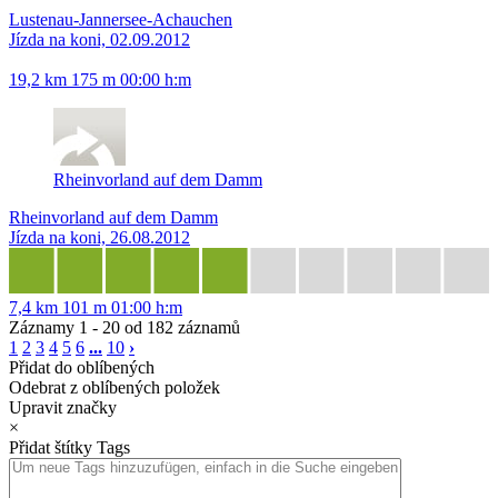
Lustenau-Jannersee-Achauchen
Jízda na koni, 02.09.2012
19,2 km
175 m
00:00 h:m
Rheinvorland auf dem Damm
Rheinvorland auf dem Damm
Jízda na koni, 26.08.2012
7,4 km
101 m
01:00 h:m
Záznamy 1 - 20 od 182 záznamů
1
2
3
4
5
6
...
10
›
Přidat do oblíbených
Odebrat z oblíbených položek
Upravit značky
×
Přidat štítky
Tags