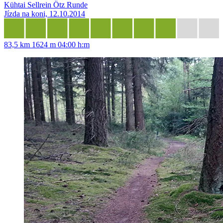
Kühtai Sellrein Ötz Runde
Jízda na koni, 12.10.2014
83,5 km
1624 m
04:00 h:m