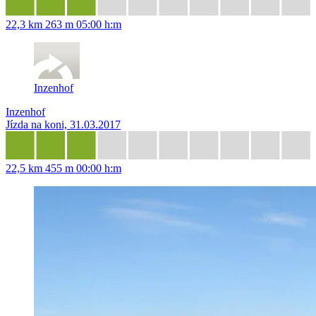
22,3 km
263 m
05:00 h:m
Inzenhof
Inzenhof
Jízda na koni, 31.03.2017
22,5 km
455 m
00:00 h:m