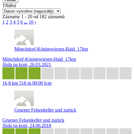
Třídění
Záznamy 1 - 20 od 182 záznamů
1
2
3
4
5
6
...
10
›
Mönchdorf-Königswiesen-Haid_17km
Mönchdorf-Königswiesen-Haid_17km
Jízda na koni, 26.03.2021
16,8 km
518 m
00:00 h:m
Gruener Felsenkeller und zurück
Gruener Felsenkeller und zurück
Jízda na koni, 24.06.2018