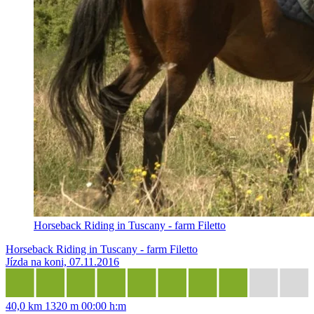
Horseback Riding in Tuscany - farm Filetto
Horseback Riding in Tuscany - farm Filetto
Jízda na koni, 07.11.2016
40,0 km
1320 m
00:00 h:m