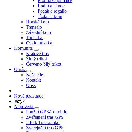
Prohlídka památek
Lodní a kánoe
Padák a rogallo
Jízda na koni
Horské kolo
Transalp
Závodní kolo
Turistika
Cykloturistika
Komunita
Králové tras
Žlutý trikot
Červeno-bílý trikot
O nás
Naše cíle
Kontakt
Otisk
Nová registrace
Jazyk
Nápověda
Použití GPS-Tour.info
Zveřejnění tras GPS
Info k Trackranku
Zveřejnění tras GPS