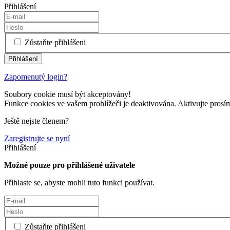
Přihlášení
Zůstaňte přihlášeni
Zapomenutý login?
Soubory cookie musí být akceptovány!
Funkce cookies ve vašem prohlížeči je deaktivována. Aktivujte prosím
Ještě nejste členem?
Zaregistrujte se nyní
Přihlášení
Možné pouze pro přihlášené uživatele
Přihlaste se, abyste mohli tuto funkci používat.
Zůstaňte přihlášeni