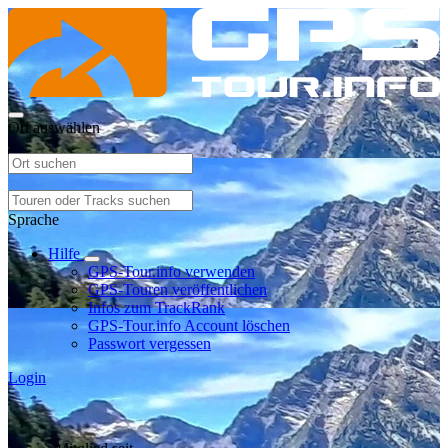
Ort auswählen
Sprache
Hilfe
GPS-Tour.info verwenden
GPS-Touren veröffentlichen
Infos zum TrackRank
GPS-Tour.info Account löschen
Passwort vergessen
Login