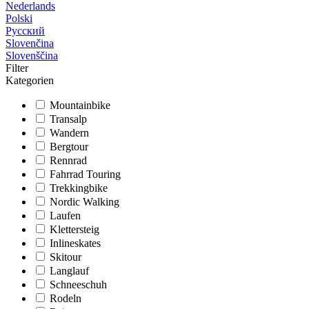
Nederlands
Polski
Русский
Slovenčina
Slovenščina
Filter
Kategorien
Mountainbike
Transalp
Wandern
Bergtour
Rennrad
Fahrrad Touring
Trekkingbike
Nordic Walking
Laufen
Klettersteig
Inlineskates
Skitour
Langlauf
Schneeschuh
Rodeln