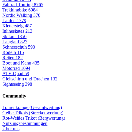
Fahrrad Touring
8765
Trekkingbike
6084
Nordic Walking
370
Laufen
1779
Klettersteig
487
Inlineskates
213
Skitour
1856
Langlauf
827
Schneeschuh
590
Rodeln
115
Reiten
182
Boot und Kanu
435
Motorrad
1094
ATV-Quad
59
Gleitschirm und Drachen
132
Sightseeing
398
Community
Tourenkönige (Gesamtwertung)
Gelbe Trikots (Streckenwertung)
Rot-Weißes Trikot (Bergwertung)
Nutzungsbestimmungen
Über uns