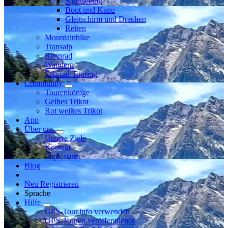
Sightseeing
Boot und Kanu
Gleitschirm und Drachen
Reiten
Mountainbike
Transalp
Rennrad
Wandern
Fahrrad Touring
Community
Tourenkönige
Gelbes Trikot
Rot weißes Trikot
App
Über uns
Unsere Ziele
Kontakt
Impressum
Blog
Neu Registrieren
Sprache
Hilfe
GPS-Tour.info verwenden
GPS-Touren veröffentlichen