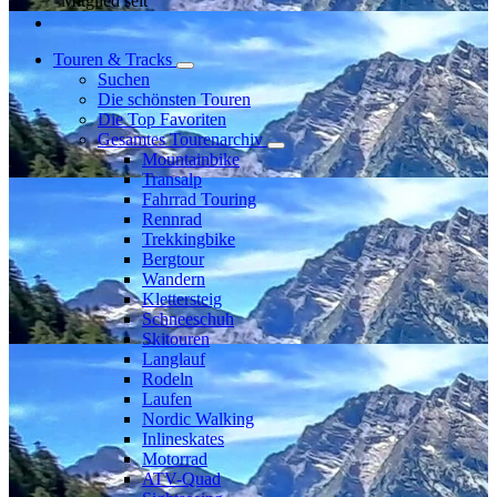
Mitglied seit
Touren & Tracks
Suchen
Die schönsten Touren
Die Top Favoriten
Gesamtes Tourenarchiv
Mountainbike
Transalp
Fahrrad Touring
Rennrad
Trekkingbike
Bergtour
Wandern
Klettersteig
Schneeschuh
Skitouren
Langlauf
Rodeln
Laufen
Nordic Walking
Inlineskates
Motorrad
ATV-Quad