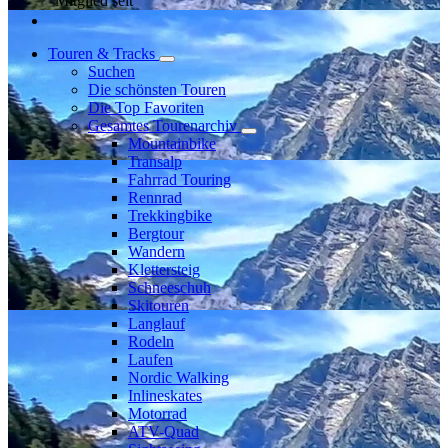
Mitglied seit
Touren & Tracks
Suchen
Die schönsten Touren
Die Top Favoriten
Gesamtes Tourenarchiv
Mountainbike
Transalp
Fahrrad Touring
Rennrad
Trekkingbike
Bergtour
Wandern
Klettersteig
Schneeschuh
Skitouren
Langlauf
Rodeln
Laufen
Nordic Walking
Inlineskates
Motorrad
ATV-Quad