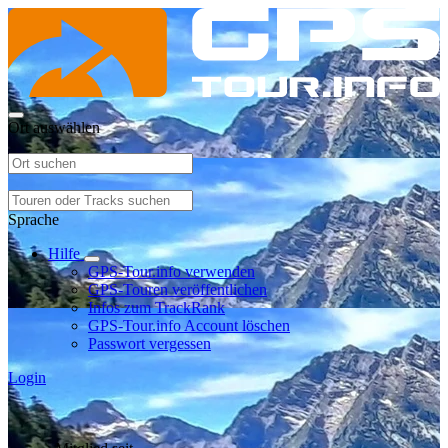
Ort auswählen
Sprache
Hilfe
GPS-Tour.info verwenden
GPS-Touren veröffentlichen
Infos zum TrackRank
GPS-Tour.info Account löschen
Passwort vergessen
Login