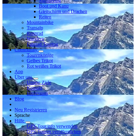
Sightseeing
Boot und Kanu
Gleitschirm und Drachen
Reiten
Mountainbike
Transalp
Rennrad
Wandern
Fahrrad Touring
Community
Tourenkönige
Gelbes Trikot
Rot weißes Trikot
App
Über uns
Unsere Ziele
Kontakt
Impressum
Blog
Neu Registrieren
Sprache
Hilfe
GPS-Tour.info verwenden
GPS-Touren veröffentlichen