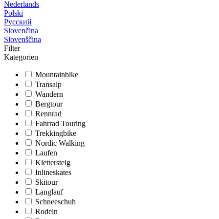
Nederlands
Polski
Русский
Slovenčina
Slovenščina
Filter
Kategorien
Mountainbike
Transalp
Wandern
Bergtour
Rennrad
Fahrrad Touring
Trekkingbike
Nordic Walking
Laufen
Klettersteig
Inlineskates
Skitour
Langlauf
Schneeschuh
Rodeln