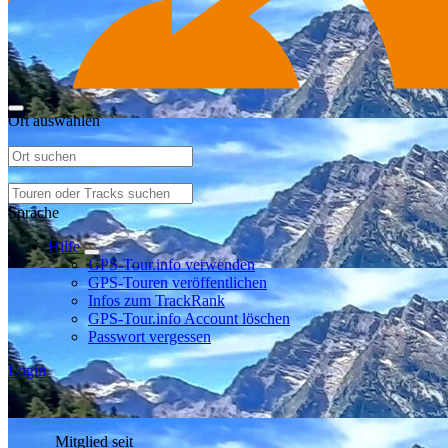
Ort auswählen
Sprache
Hilfe
GPS-Tour.info verwenden
GPS-Touren veröffentlichen
Infos zum TrackRank
GPS-Tour.info Account löschen
Passwort vergessen
Login
Mitglied seit