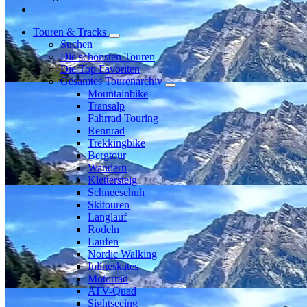
Touren & Tracks
Suchen
Die schönsten Touren
Die Top Favoriten
Gesamtes Tourenarchiv
Mountainbike
Transalp
Fahrrad Touring
Rennrad
Trekkingbike
Bergtour
Wandern
Klettersteig
Schneeschuh
Skitouren
Langlauf
Rodeln
Laufen
Nordic Walking
Inlineskates
Motorrad
ATV-Quad
Sightseeing