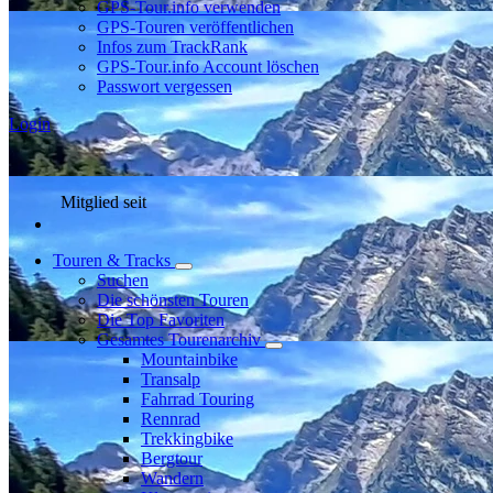
GPS-Tour.info verwenden
GPS-Touren veröffentlichen
Infos zum TrackRank
GPS-Tour.info Account löschen
Passwort vergessen
Login
Mitglied seit
Touren & Tracks
Suchen
Die schönsten Touren
Die Top Favoriten
Gesamtes Tourenarchiv
Mountainbike
Transalp
Fahrrad Touring
Rennrad
Trekkingbike
Bergtour
Wandern