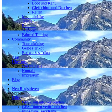
Boot und Kanu
Gleitschirm und Drachen
Reiten
Mountainbike
Transalp
Rennrad
Wandern
Fahrrad Touring
Community
Tourenkönige
Gelbes Trikot
Rot weißes Trikot
App
Über uns
Unsere Ziele
Kontakt
Impressum
Blog
Neu Registrieren
Sprache
Hilfe
GPS-Tour.info verwenden
GPS-Touren veröffentlichen
Infos zum TrackRank