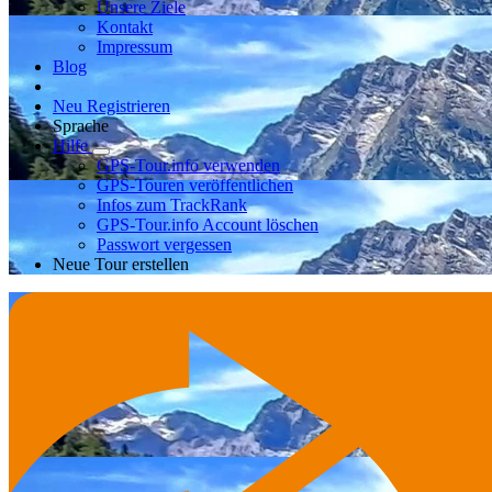
Unsere Ziele
Kontakt
Impressum
Blog
Neu Registrieren
Sprache
Hilfe
GPS-Tour.info verwenden
GPS-Touren veröffentlichen
Infos zum TrackRank
GPS-Tour.info Account löschen
Passwort vergessen
Neue Tour erstellen