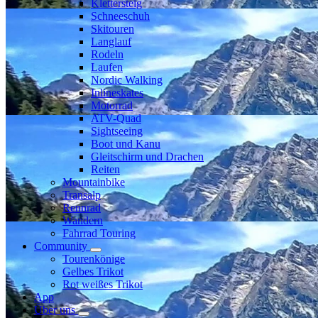
Klettersteig
Schneeschuh
Skitouren
Langlauf
Rodeln
Laufen
Nordic Walking
Inlineskates
Motorrad
ATV-Quad
Sightseeing
Boot und Kanu
Gleitschirm und Drachen
Reiten
Mountainbike
Transalp
Rennrad
Wandern
Fahrrad Touring
Community
Tourenkönige
Gelbes Trikot
Rot weißes Trikot
App
Über uns