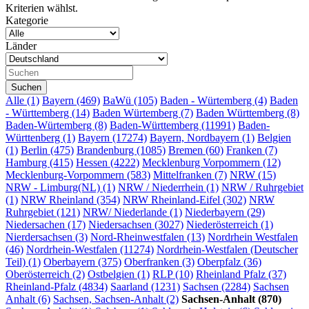
Kriterien wählst.
Kategorie
Länder
Alle
(1)
Bayern (469)
BaWü (105)
Baden - Würtemberg (4)
Baden
- Württemberg (14)
Baden Würtemberg (7)
Baden Württemberg (8)
Baden-Würtemberg (8)
Baden-Württemberg (11991)
Baden-
Württenberg (1)
Bayern (17274)
Bayern, Nordbayern (1)
Belgien
(1)
Berlin (475)
Brandenburg (1085)
Bremen (60)
Franken (7)
Hamburg (415)
Hessen (4222)
Mecklenburg Vorpommern (12)
Mecklenburg-Vorpommern (583)
Mittelfranken (7)
NRW (15)
NRW - Limburg(NL) (1)
NRW / Niederrhein (1)
NRW / Ruhrgebiet
(1)
NRW Rheinland (354)
NRW Rheinland-Eifel (302)
NRW
Ruhrgebiet (121)
NRW/ Niederlande (1)
Niederbayern (29)
Niedersachen (17)
Niedersachsen (3027)
Niederösterreich (1)
Nierdersachsen (3)
Nord-Rheinwestfalen (13)
Nordrhein Westfalen
(46)
Nordrhein-Westfalen (11274)
Nordrhein-Westfalen (Deutscher
Teil) (1)
Oberbayern (375)
Oberfranken (3)
Oberpfalz (36)
Oberösterreich (2)
Ostbelgien (1)
RLP (10)
Rheinland Pfalz (37)
Rheinland-Pfalz (4834)
Saarland (1231)
Sachsen (2284)
Sachsen
Anhalt (6)
Sachsen, Sachsen-Anhalt (2)
Sachsen-Anhalt (870)