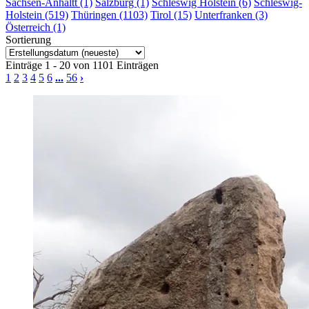
Sachsen-Anhaltt (1)
Salzburg (1)
Schleswig Holstein (6)
Schleswig-
Holstein (519)
Thüringen (1103)
Tirol (15)
Unterfranken (3)
Österreich (1)
Sortierung
Einträge 1 - 20 von 1101 Einträgen
1
2
3
4
5
6
...
56
›