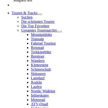
Mitglied seit
Touren & Tracks
Suchen
Die schönsten Touren
Die Top Favoriten
Gesamtes Tourenarchiv
Mountainbike
Transalp
Fahrrad Touring
Rennrad
Trekkingbike
Bergtour
Wandern
Klettersteig
Schneeschuh
Skitouren
Langlauf
Rodeln
Laufen
Nordic Walking
Inlineskates
Motorrad
ATV-Quad