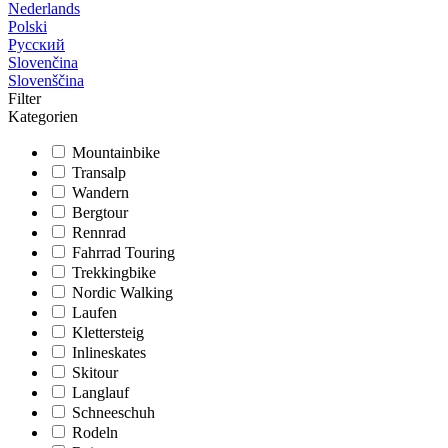
Nederlands
Polski
Русский
Slovenčina
Slovenščina
Filter
Kategorien
Mountainbike
Transalp
Wandern
Bergtour
Rennrad
Fahrrad Touring
Trekkingbike
Nordic Walking
Laufen
Klettersteig
Inlineskates
Skitour
Langlauf
Schneeschuh
Rodeln