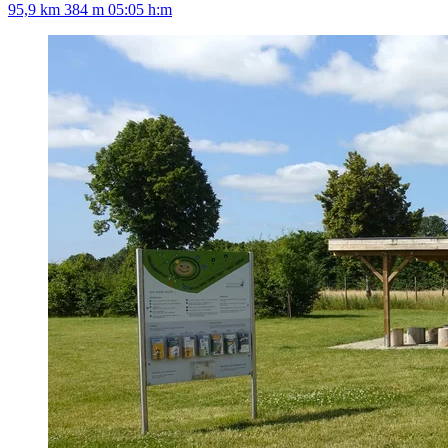
95,9 km
384 m
05:05 h:m