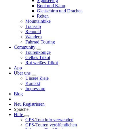
Sightseeing
Boot und Kanu
Gleitschirm und Drachen
Reiten
Mountainbike
Transalp
Rennrad
Wandern
Fahrrad Touring
Community
Tourenkönige
Gelbes Trikot
Rot weißes Trikot
App
Über uns
Unsere Ziele
Kontakt
Impressum
Blog
Neu Registrieren
Sprache
Hilfe
GPS-Tour.info verwenden
GPS-Touren veröffentlichen