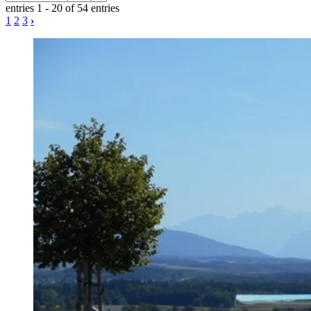
entries 1 - 20 of 54 entries
1
2
3
›