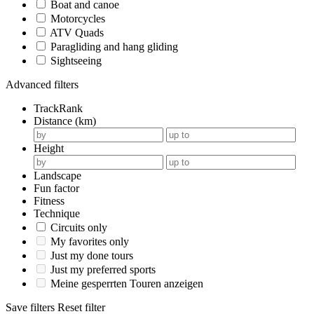
Boat and canoe
Motorcycles
ATV Quads
Paragliding and hang gliding
Sightseeing
Advanced filters
TrackRank
Distance (km)
Height
Landscape
Fun factor
Fitness
Technique
Circuits only
My favorites only
Just my done tours
Just my preferred sports
Meine gesperrten Touren anzeigen
Save filters
Reset filter