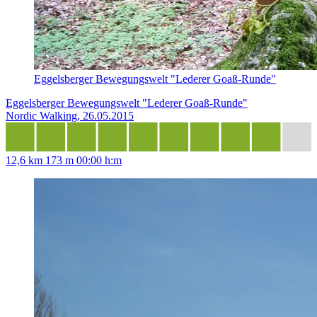
Eggelsberger Bewegungswelt "Lederer Goaß-Runde"
Eggelsberger Bewegungswelt "Lederer Goaß-Runde"
Nordic Walking, 26.05.2015
12,6 km
173 m
00:00 h:m