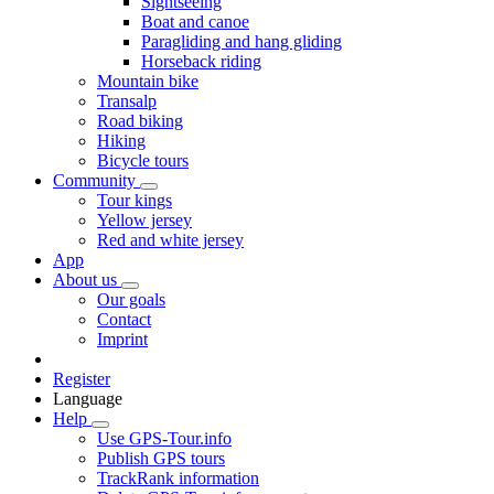
Sightseeing
Boat and canoe
Paragliding and hang gliding
Horseback riding
Mountain bike
Transalp
Road biking
Hiking
Bicycle tours
Community
Tour kings
Yellow jersey
Red and white jersey
App
About us
Our goals
Contact
Imprint
Register
Language
Help
Use GPS-Tour.info
Publish GPS tours
TrackRank information