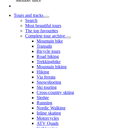
Member since
Tours and tracks
Search
Most beautiful tours
The top favourites
Complete tour archive
Mountain bike
Transalp
Bicycle tours
Road biking
Trekkingbike
Mountain hiking
Hiking
Via ferrata
Snowshoeing
Ski touring
Cross-country skiing
Sledge
Running
Nordic Walking
Inline skating
Motorcycles
ATV Quads