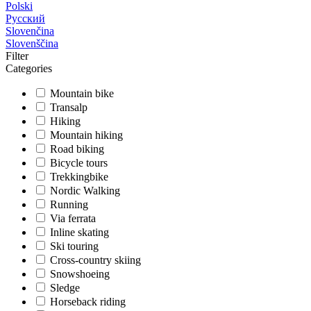
Polski
Русский
Slovenčina
Slovenščina
Filter
Categories
Mountain bike
Transalp
Hiking
Mountain hiking
Road biking
Bicycle tours
Trekkingbike
Nordic Walking
Running
Via ferrata
Inline skating
Ski touring
Cross-country skiing
Snowshoeing
Sledge
Horseback riding