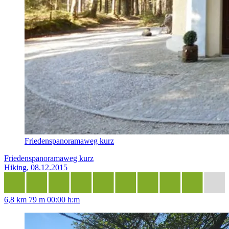
Friedenspanoramaweg kurz
Friedenspanoramaweg kurz
Hiking, 08.12.2015
6,8 km
79 m
00:00 h:m