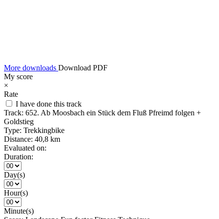
More downloads
Download PDF
My score
×
Rate
I have done this track
Track:
652. Ab Moosbach ein Stück dem Fluß Pfreimd folgen +
Goldstieg
Type:
Trekkingbike
Distance:
40,8 km
Evaluated on:
Duration:
Day(s)
Hour(s)
Minute(s)