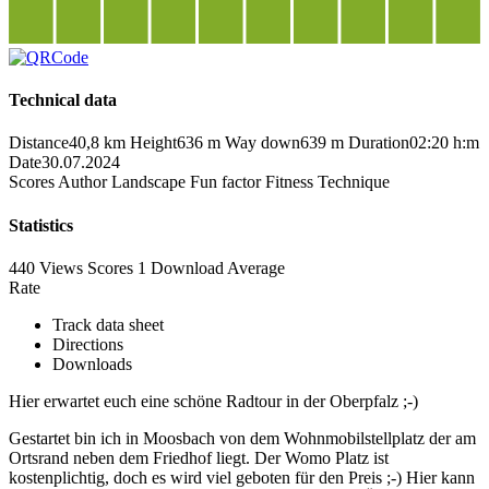
Technical data
Distance
40,8 km
Height
636 m
Way down
639 m
Duration
02:20 h:m
Date
30.07.2024
Scores
Author
Landscape
Fun factor
Fitness
Technique
Statistics
440 Views
Scores
1 Download
Average
Rate
Track data sheet
Directions
Downloads
Hier erwartet euch eine schöne Radtour in der Oberpfalz ;-)
Gestartet bin ich in Moosbach von dem Wohnmobilstellplatz der am
Ortsrand neben dem Friedhof liegt. Der Womo Platz ist
kostenplichtig, doch es wird viel geboten für den Preis ;-) Hier kann