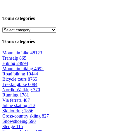
Tours categories
Tours categories
Mountain bike
48123
Transalp
865
Hiking
24994
Mountain hiking
4692
Road biking
10444
Bicycle tours
8765
Trekkingbike
6084
Nordic Walking
370
Running
1781
Via ferrata
487
Inline skating
213
Ski touring
1856
Cross-country skiing
827
Snowshoeing
590
Sledge
115