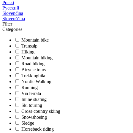
Polski
Русский
Slovenčina
Slovenščina
Filter
Categories
Mountain bike
Transalp
Hiking
Mountain hiking
Road biking
Bicycle tours
Trekkingbike
Nordic Walking
Running
Via ferrata
Inline skating
Ski touring
Cross-country skiing
Snowshoeing
Sledge
Horseback riding