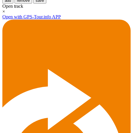
add
remove
save
Open track
×
Open with GPS-Tour.info APP