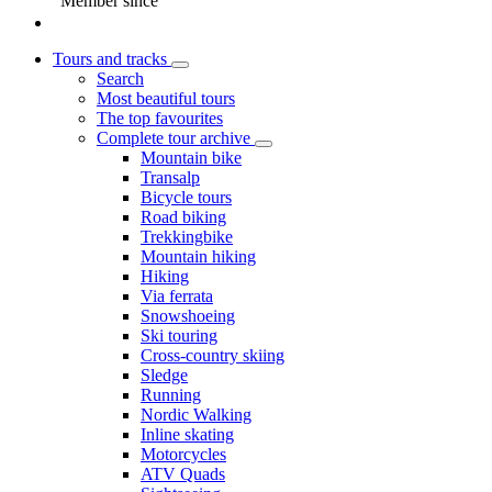
Member since
Tours and tracks
Search
Most beautiful tours
The top favourites
Complete tour archive
Mountain bike
Transalp
Bicycle tours
Road biking
Trekkingbike
Mountain hiking
Hiking
Via ferrata
Snowshoeing
Ski touring
Cross-country skiing
Sledge
Running
Nordic Walking
Inline skating
Motorcycles
ATV Quads