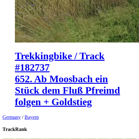
Trekkingbike / Track
#182737
652. Ab Moosbach ein
Stück dem Fluß Pfreimd
folgen + Goldstieg
Germany
/
Bayern
TrackRank