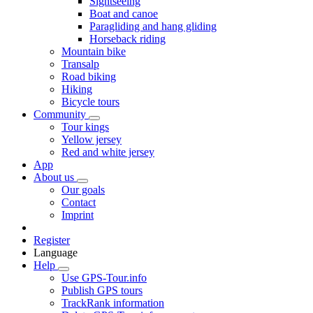
Sightseeing
Boat and canoe
Paragliding and hang gliding
Horseback riding
Mountain bike
Transalp
Road biking
Hiking
Bicycle tours
Community
Tour kings
Yellow jersey
Red and white jersey
App
About us
Our goals
Contact
Imprint
Register
Language
Help
Use GPS-Tour.info
Publish GPS tours
TrackRank information