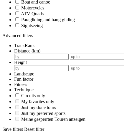
Boat and canoe
Motorcycles
ATV Quads
Paragliding and hang gliding
Sightseeing
Advanced filters
TrackRank
Distance (km)
Height
Landscape
Fun factor
Fitness
Technique
Circuits only
My favorites only
Just my done tours
Just my preferred sports
Meine gesperrten Touren anzeigen
Save filters
Reset filter