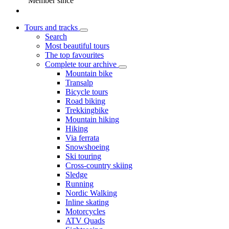
Member since
Tours and tracks
Search
Most beautiful tours
The top favourites
Complete tour archive
Mountain bike
Transalp
Bicycle tours
Road biking
Trekkingbike
Mountain hiking
Hiking
Via ferrata
Snowshoeing
Ski touring
Cross-country skiing
Sledge
Running
Nordic Walking
Inline skating
Motorcycles
ATV Quads