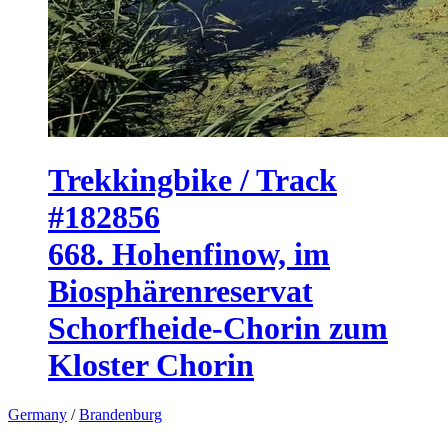
Trekkingbike / Track
#182856
668. Hohenfinow, im
Biosphärenreservat
Schorfheide-Chorin zum
Kloster Chorin
Germany
/
Brandenburg