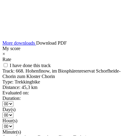
More downloads
Download PDF
My score
×
Rate
I have done this track
Track:
668. Hohenfinow, im Biosphärenreservat Schorfheide-
Chorin zum Kloster Chorin
Type:
Trekkingbike
Distance:
45,3 km
Evaluated on:
Duration:
Day(s)
Hour(s)
Minute(s)