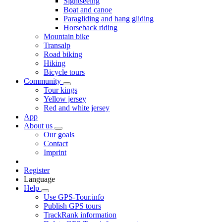
Sightseeing
Boat and canoe
Paragliding and hang gliding
Horseback riding
Mountain bike
Transalp
Road biking
Hiking
Bicycle tours
Community
Tour kings
Yellow jersey
Red and white jersey
App
About us
Our goals
Contact
Imprint
Register
Language
Help
Use GPS-Tour.info
Publish GPS tours
TrackRank information