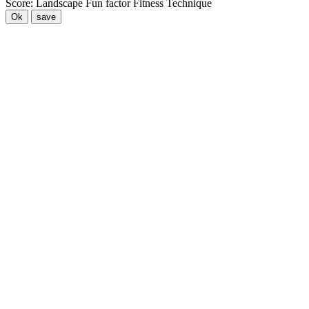
Score:
Landscape
Fun factor
Fitness
Technique
Ok
save