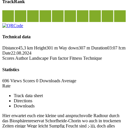
TrackRank
Technical data
Distance
45,3 km
Height
301 m
Way down
307 m
Duration
03:07 h:m
Date
22.08.2024
Scores
Author
Landscape
Fun factor
Fitness
Technique
Statistics
696 Views
Scores
0 Downloads
Average
Rate
Track data sheet
Directions
Downloads
Hier erwartet euch eine kleine und anspruchsvolle Radtour durch
das Biosphärenreservat Schorfheide-Chorin wo auch in trockenen
Zeiten einige Wege leicht Sumpfig Feucht sind ;-))), doch alles