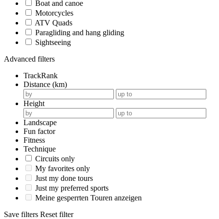
Boat and canoe
Motorcycles
ATV Quads
Paragliding and hang gliding
Sightseeing
Advanced filters
TrackRank
Distance (km)
Height
Landscape
Fun factor
Fitness
Technique
Circuits only
My favorites only
Just my done tours
Just my preferred sports
Meine gesperrten Touren anzeigen
Save filters
Reset filter