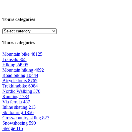
Tours categories
Tours categories
Mountain bike
48125
Transalp
865
Hiking
24995
Mountain hiking
4692
Road biking
10444
Bicycle tours
8765
Trekkingbike
6084
Nordic Walking
370
Running
1783
Via ferrata
487
Inline skating
213
Ski touring
1856
Cross-country skiing
827
Snowshoeing
590
Sledge
115