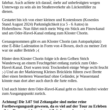
fahrbar. Auch achtete ich darauf, mehr auf unbefestigten wegen
Unterwegs zu sein als im Straßenverkehr als Lückenfüller zu
dienen.
Gestartet bin ich von einer kleinen und Kostenlosen (Kosenlos
Stand August 2024) Parkmöglichkeit (ca 5 - 6 Autos) in
Hohenfinow. Nun führt mich mein Weg ein Stück am Finowkanal
und am Oder-Havel-Kanal entlang zum Kloster Chorin.
Genaugenommen gibt es am Kloster Chorin (am Autoparkplatz)
eine E-Bike Ladestation in Form von 4 Boxen, doch zu meiner Zeit
war sie außer Betrieb ;-(
Hinter dem Kloster Chorin folgte ich dem Gelben Strich
Wanderweg an einem Feuchtgebiet entlang zurück zum Oder-
Havel-Kanal. Dort waren trotz Trockenheit einige Wege recht feucht
;-) Und an der Markierung Kleines Brücklein führen zwei Brette
über einen breiteren Wasserlauf ohne Geländer, je Wasserstand
könnte man dort aber auch durch die furte rollen.
Und auch hinter dem Oder-Havel-Kanal geht es fast Autofrei wieder
zum Ausgangspunkt zurück.
Achtung
! Die 3.07 Std Zeitangabe sind meine reine
Fortbewegungszeit gewesen, da es viel auf der Tour zu Erleben