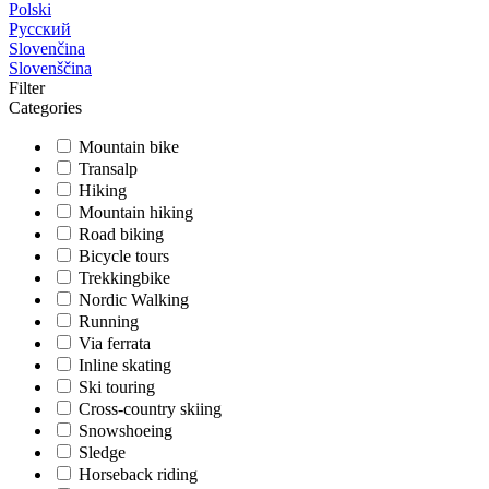
Polski
Русский
Slovenčina
Slovenščina
Filter
Categories
Mountain bike
Transalp
Hiking
Mountain hiking
Road biking
Bicycle tours
Trekkingbike
Nordic Walking
Running
Via ferrata
Inline skating
Ski touring
Cross-country skiing
Snowshoeing
Sledge
Horseback riding