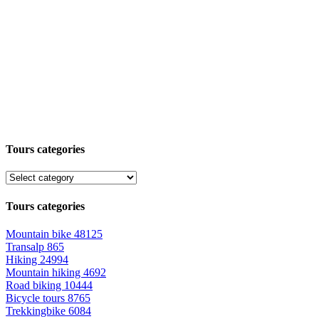
Tours categories
Tours categories
Mountain bike
48125
Transalp
865
Hiking
24994
Mountain hiking
4692
Road biking
10444
Bicycle tours
8765
Trekkingbike
6084