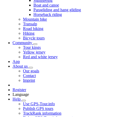
Sightseeing
Boat and canoe
Paragliding and hang gliding
Horseback riding
Mountain bike
Transalp
Road biking
Hiking
Bicycle tours
Community
Tour kings
Yellow jersey
Red and white jersey
App
About us
Our goals
Contact
Imprint
Register
Language
Help
Use GPS-Tour.info
Publish GPS tours
TrackRank information