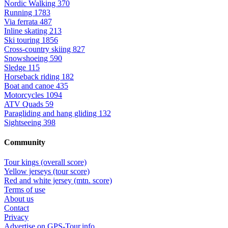
Nordic Walking
370
Running
1783
Via ferrata
487
Inline skating
213
Ski touring
1856
Cross-country skiing
827
Snowshoeing
590
Sledge
115
Horseback riding
182
Boat and canoe
435
Motorcycles
1094
ATV Quads
59
Paragliding and hang gliding
132
Sightseeing
398
Community
Tour kings (overall score)
Yellow jerseys (tour score)
Red and white jersey (mtn. score)
Terms of use
About us
Contact
Privacy
Advertise on GPS-Tour.info