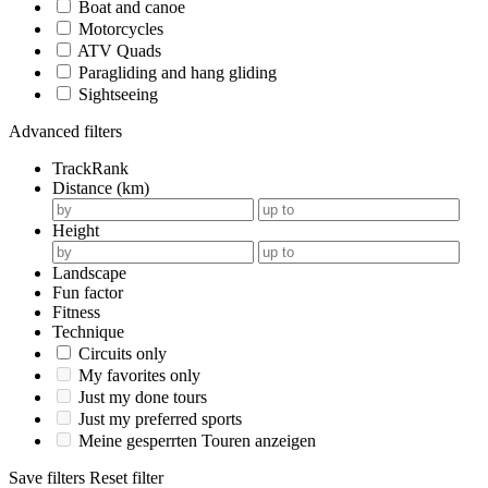
Boat and canoe
Motorcycles
ATV Quads
Paragliding and hang gliding
Sightseeing
Advanced filters
TrackRank
Distance (km)
Height
Landscape
Fun factor
Fitness
Technique
Circuits only
My favorites only
Just my done tours
Just my preferred sports
Meine gesperrten Touren anzeigen
Save filters
Reset filter