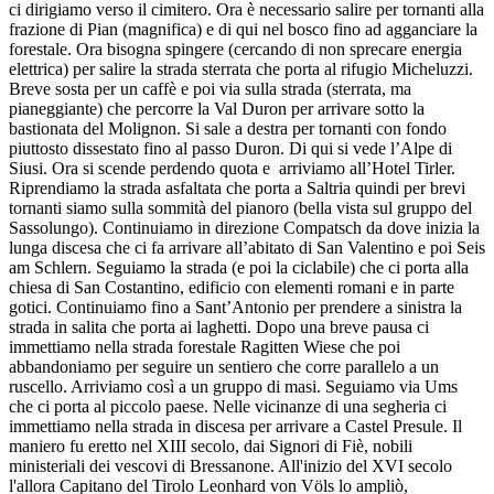
ci dirigiamo verso il cimitero. Ora è necessario salire per tornanti alla
frazione di Pian (magnifica) e di qui nel bosco fino ad agganciare la
forestale. Ora bisogna spingere (cercando di non sprecare energia
elettrica) per salire la strada sterrata che porta al rifugio Micheluzzi.
Breve sosta per un caffè e poi via sulla strada (sterrata, ma
pianeggiante) che percorre la Val Duron per arrivare sotto la
bastionata del Molignon. Si sale a destra per tornanti con fondo
piuttosto dissestato fino al passo Duron. Di qui si vede l’Alpe di
Siusi. Ora si scende perdendo quota e arriviamo all’Hotel Tirler.
Riprendiamo la strada asfaltata che porta a Saltria quindi per brevi
tornanti siamo sulla sommità del pianoro (bella vista sul gruppo del
Sassolungo). Continuiamo in direzione Compatsch da dove inizia la
lunga discesa che ci fa arrivare all’abitato di San Valentino e poi Seis
am Schlern. Seguiamo la strada (e poi la ciclabile) che ci porta alla
chiesa di San Costantino, edificio con elementi romani e in parte
gotici. Continuiamo fino a Sant’Antonio per prendere a sinistra la
strada in salita che porta ai laghetti. Dopo una breve pausa ci
immettiamo nella strada forestale Ragitten Wiese che poi
abbandoniamo per seguire un sentiero che corre parallelo a un
ruscello. Arriviamo così a un gruppo di masi. Seguiamo via Ums
che ci porta al piccolo paese. Nelle vicinanze di una segheria ci
immettiamo nella strada in discesa per arrivare a Castel Presule. Il
maniero fu eretto nel XIII secolo, dai Signori di Fiè, nobili
ministeriali dei vescovi di Bressanone. All'inizio del XVI secolo
l'allora Capitano del Tirolo Leonhard von Völs lo ampliò,