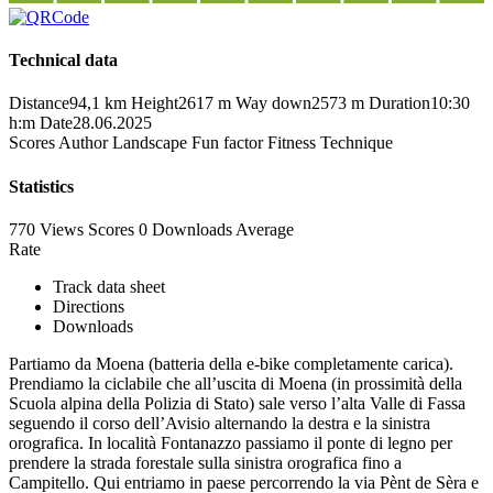
Technical data
Distance
94,1 km
Height
2617 m
Way down
2573 m
Duration
10:30
h:m
Date
28.06.2025
Scores
Author
Landscape
Fun factor
Fitness
Technique
Statistics
770 Views
Scores
0 Downloads
Average
Rate
Track data sheet
Directions
Downloads
Partiamo da Moena (batteria della e-bike completamente carica).
Prendiamo la ciclabile che all’uscita di Moena (in prossimità della
Scuola alpina della Polizia di Stato) sale verso l’alta Valle di Fassa
seguendo il corso dell’Avisio alternando la destra e la sinistra
orografica. In località Fontanazzo passiamo il ponte di legno per
prendere la strada forestale sulla sinistra orografica fino a
Campitello. Qui entriamo in paese percorrendo la via Pènt de Sèra e