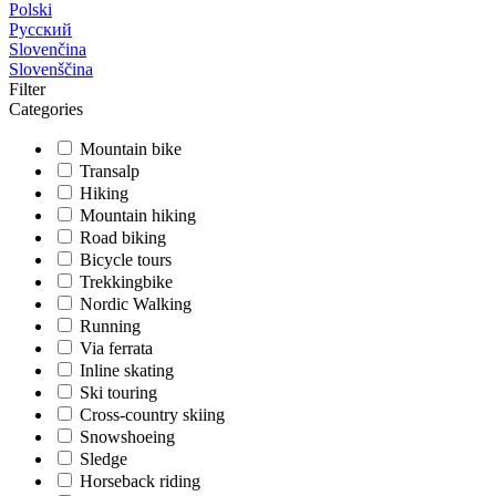
Polski
Русский
Slovenčina
Slovenščina
Filter
Categories
Mountain bike
Transalp
Hiking
Mountain hiking
Road biking
Bicycle tours
Trekkingbike
Nordic Walking
Running
Via ferrata
Inline skating
Ski touring
Cross-country skiing
Snowshoeing
Sledge
Horseback riding