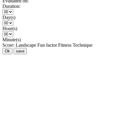
Evaluated on:
Duration:
Day(s)
Hour(s)
Minute(s)
Score:
Landscape
Fun factor
Fitness
Technique
Ok
save