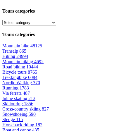
Tours categories
Tours categories
Mountain bike
48125
Transalp
865
Hiking
24994
Mountain hiking
4692
Road biking
10444
Bicycle tours
8765
Trekkingbike
6084
Nordic Walking
370
Running
1783
Via ferrata
487
Inline skating
213
Ski touring
1856
Cross-country skiing
827
Snowshoeing
590
Sledge
115
Horseback riding
182
Boat and canoe
435