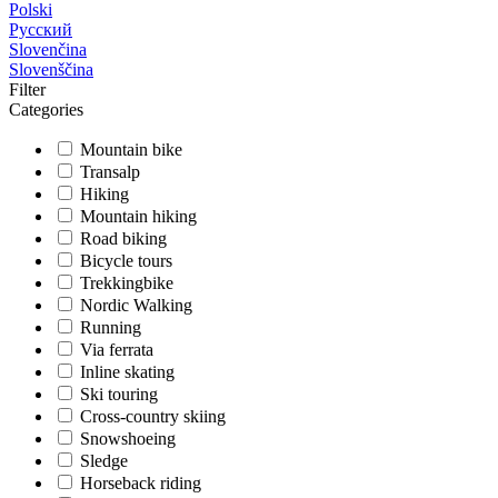
Polski
Русский
Slovenčina
Slovenščina
Filter
Categories
Mountain bike
Transalp
Hiking
Mountain hiking
Road biking
Bicycle tours
Trekkingbike
Nordic Walking
Running
Via ferrata
Inline skating
Ski touring
Cross-country skiing
Snowshoeing
Sledge
Horseback riding