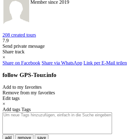
Member since 2019
208 created tours
7.9
Send private message
Share track
×
Share on Facebook
Share via WhatsApp
Link per E-Mail teilen
follow GPS-Tour.info
Add to my favorites
Remove from my favorites
Edit tags
×
Add tags
Tags
add
remove
save