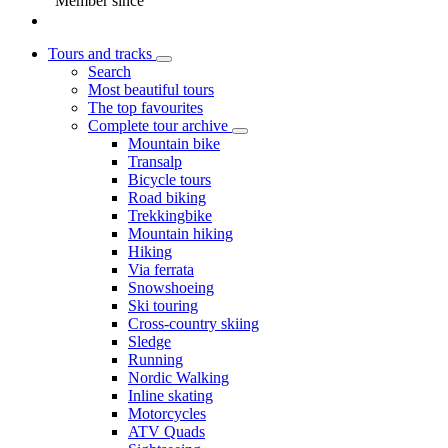
Member since
Tours and tracks
Search
Most beautiful tours
The top favourites
Complete tour archive
Mountain bike
Transalp
Bicycle tours
Road biking
Trekkingbike
Mountain hiking
Hiking
Via ferrata
Snowshoeing
Ski touring
Cross-country skiing
Sledge
Running
Nordic Walking
Inline skating
Motorcycles
ATV Quads