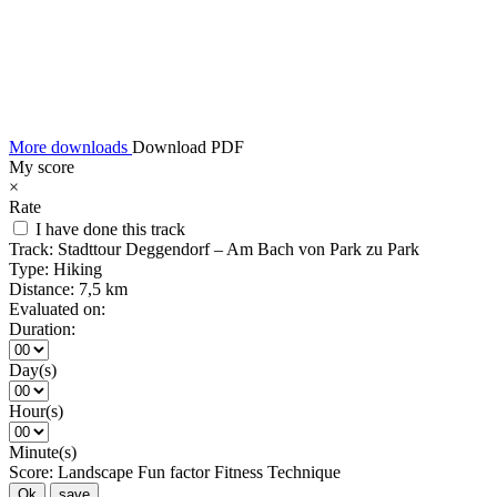
More downloads
Download PDF
My score
×
Rate
I have done this track
Track:
Stadttour Deggendorf – Am Bach von Park zu Park
Type:
Hiking
Distance:
7,5 km
Evaluated on:
Duration:
Day(s)
Hour(s)
Minute(s)
Score:
Landscape
Fun factor
Fitness
Technique
Ok
save