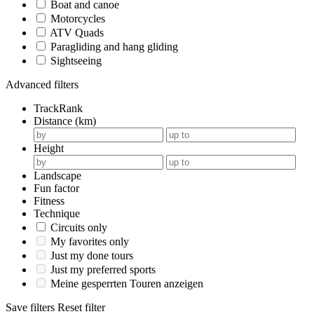
Boat and canoe
Motorcycles
ATV Quads
Paragliding and hang gliding
Sightseeing
Advanced filters
TrackRank
Distance (km)
Height
Landscape
Fun factor
Fitness
Technique
Circuits only
My favorites only
Just my done tours
Just my preferred sports
Meine gesperrten Touren anzeigen
Save filters
Reset filter