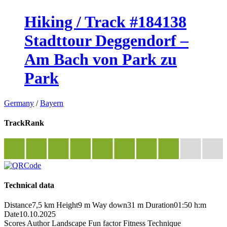
Hiking / Track #184138
Stadttour Deggendorf –
Am Bach von Park zu
Park
Germany
/
Bayern
TrackRank
Technical data
Distance
7,5 km
Height
9 m
Way down
31 m
Duration
01:50 h:m
Date
10.10.2025
Scores
Author
Landscape
Fun factor
Fitness
Technique