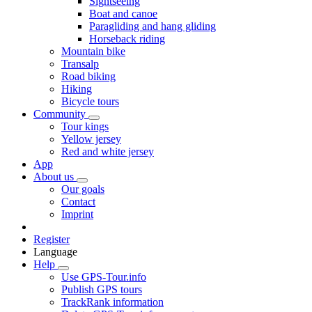
Sightseeing
Boat and canoe
Paragliding and hang gliding
Horseback riding
Mountain bike
Transalp
Road biking
Hiking
Bicycle tours
Community
Tour kings
Yellow jersey
Red and white jersey
App
About us
Our goals
Contact
Imprint
Register
Language
Help
Use GPS-Tour.info
Publish GPS tours
TrackRank information