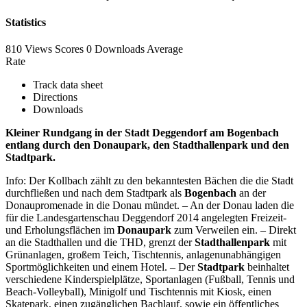
Statistics
810 Views
Scores
0 Downloads
Average
Rate
Track data sheet
Directions
Downloads
Kleiner Rundgang in der Stadt Deggendorf am Bogenbach
entlang durch den Donaupark, den Stadthallenpark und den
Stadtpark.
Info: Der Kollbach zählt zu den bekanntesten Bächen die die Stadt
durchfließen und nach dem Stadtpark als
Bogenbach
an der
Donaupromenade in die Donau mündet. – An der Donau laden die
für die Landesgartenschau Deggendorf 2014 angelegten Freizeit-
und Erholungsflächen im
Donaupark
zum Verweilen ein. – Direkt
an die Stadthallen und die THD, grenzt der
Stadthallenpark
mit
Grünanlagen, großem Teich, Tischtennis, anlagenunabhängigen
Sportmöglichkeiten und einem Hotel. – Der
Stadtpark
beinhaltet
verschiedene Kinderspielplätze, Sportanlagen (Fußball, Tennis und
Beach-Volleyball), Minigolf und Tischtennis mit Kiosk, einen
Skatepark, einen zugänglichen Bachlauf, sowie ein öffentliches