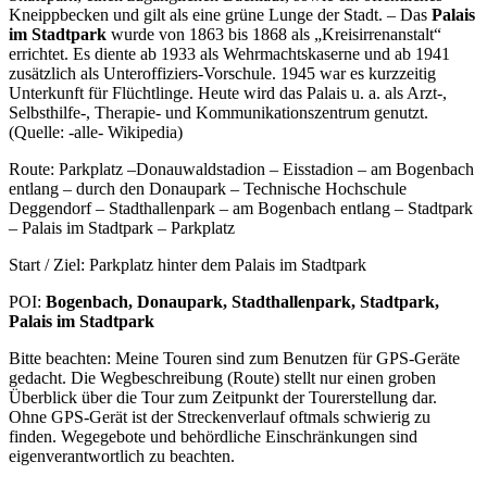
Kneippbecken und gilt als eine grüne Lunge der Stadt. – Das
Palais
im Stadtpark
wurde von 1863 bis 1868 als „Kreisirrenanstalt“
errichtet. Es diente ab 1933 als Wehrmachtskaserne und ab 1941
zusätzlich als Unteroffiziers-Vorschule. 1945 war es kurzzeitig
Unterkunft für Flüchtlinge. Heute wird das Palais u. a. als Arzt-,
Selbsthilfe-, Therapie- und Kommunikationszentrum genutzt.
(Quelle: -alle- Wikipedia)
Route: Parkplatz –Donauwaldstadion – Eisstadion – am Bogenbach
entlang – durch den Donaupark – Technische Hochschule
Deggendorf – Stadthallenpark – am Bogenbach entlang – Stadtpark
– Palais im Stadtpark – Parkplatz
Start / Ziel: Parkplatz hinter dem Palais im Stadtpark
POI:
Bogenbach, Donaupark, Stadthallenpark, Stadtpark,
Palais im Stadtpark
Bitte beachten: Meine Touren sind zum Benutzen für GPS-Geräte
gedacht. Die Wegbeschreibung (Route) stellt nur einen groben
Überblick über die Tour zum Zeitpunkt der Tourerstellung dar.
Ohne GPS-Gerät ist der Streckenverlauf oftmals schwierig zu
finden. Wegegebote und behördliche Einschränkungen sind
eigenverantwortlich zu beachten.