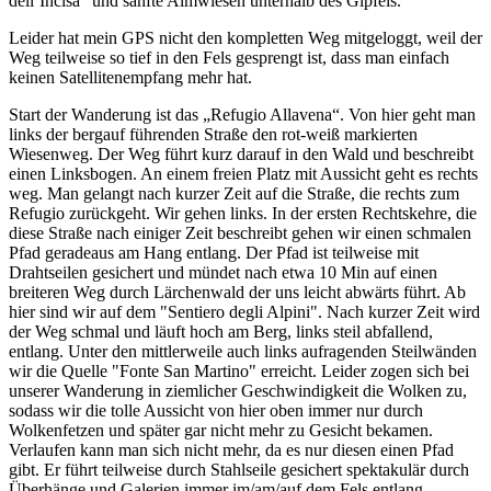
dell’Incisa“ und sanfte Almwiesen unterhalb des Gipfels.
Leider hat mein GPS nicht den kompletten Weg mitgeloggt, weil der
Weg teilweise so tief in den Fels gesprengt ist, dass man einfach
keinen Satellitenempfang mehr hat.
Start der Wanderung ist das „Refugio Allavena“. Von hier geht man
links der bergauf führenden Straße den rot-weiß markierten
Wiesenweg. Der Weg führt kurz darauf in den Wald und beschreibt
einen Linksbogen. An einem freien Platz mit Aussicht geht es rechts
weg. Man gelangt nach kurzer Zeit auf die Straße, die rechts zum
Refugio zurückgeht. Wir gehen links. In der ersten Rechtskehre, die
diese Straße nach einiger Zeit beschreibt gehen wir einen schmalen
Pfad geradeaus am Hang entlang. Der Pfad ist teilweise mit
Drahtseilen gesichert und mündet nach etwa 10 Min auf einen
breiteren Weg durch Lärchenwald der uns leicht abwärts führt. Ab
hier sind wir auf dem "Sentiero degli Alpini". Nach kurzer Zeit wird
der Weg schmal und läuft hoch am Berg, links steil abfallend,
entlang. Unter den mittlerweile auch links aufragenden Steilwänden
wir die Quelle "Fonte San Martino" erreicht. Leider zogen sich bei
unserer Wanderung in ziemlicher Geschwindigkeit die Wolken zu,
sodass wir die tolle Aussicht von hier oben immer nur durch
Wolkenfetzen und später gar nicht mehr zu Gesicht bekamen.
Verlaufen kann man sich nicht mehr, da es nur diesen einen Pfad
gibt. Er führt teilweise durch Stahlseile gesichert spektakulär durch
Überhänge und Galerien immer im/am/auf dem Fels entlang.