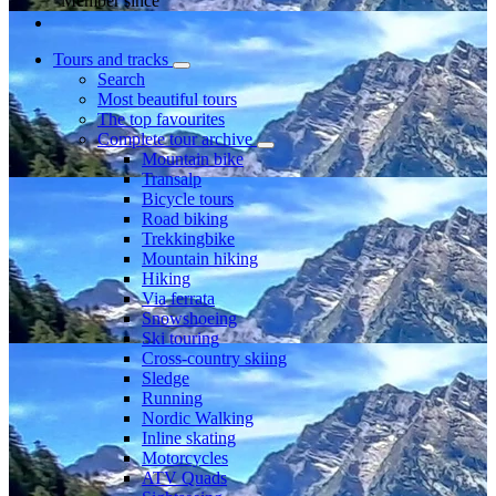
Member since
Tours and tracks
Search
Most beautiful tours
The top favourites
Complete tour archive
Mountain bike
Transalp
Bicycle tours
Road biking
Trekkingbike
Mountain hiking
Hiking
Via ferrata
Snowshoeing
Ski touring
Cross-country skiing
Sledge
Running
Nordic Walking
Inline skating
Motorcycles
ATV Quads