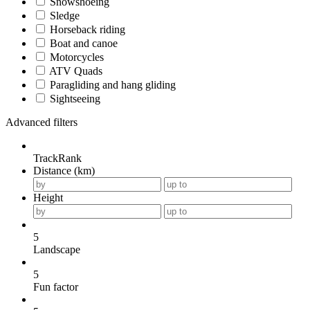
Snowshoeing
Sledge
Horseback riding
Boat and canoe
Motorcycles
ATV Quads
Paragliding and hang gliding
Sightseeing
Advanced filters
TrackRank
Distance (km)
Height
5
Landscape
5
Fun factor