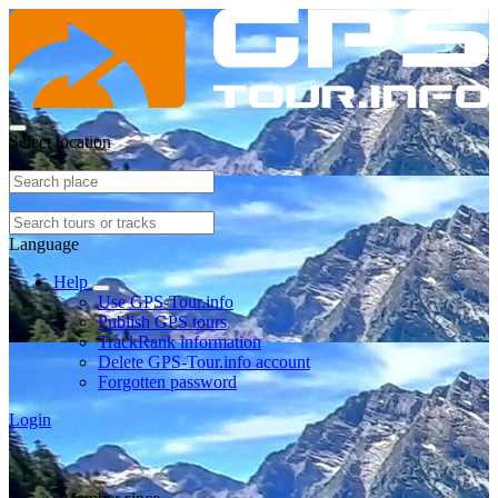
Select location
Language
Help
Use GPS-Tour.info
Publish GPS tours
TrackRank information
Delete GPS-Tour.info account
Forgotten password
Login