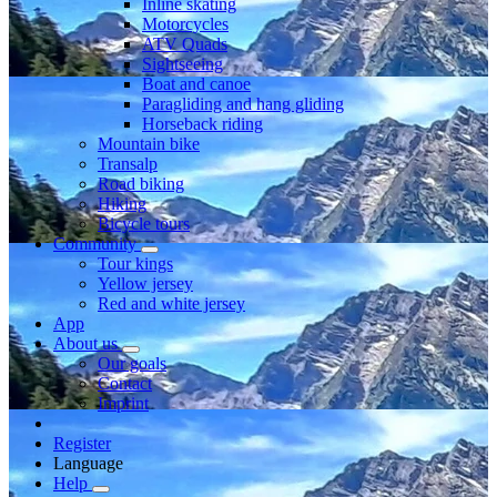
Inline skating
Motorcycles
ATV Quads
Sightseeing
Boat and canoe
Paragliding and hang gliding
Horseback riding
Mountain bike
Transalp
Road biking
Hiking
Bicycle tours
Community
Tour kings
Yellow jersey
Red and white jersey
App
About us
Our goals
Contact
Imprint
Register
Language
Help