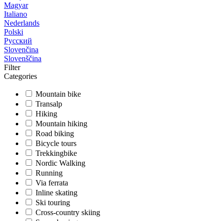
Magyar
Italiano
Nederlands
Polski
Русский
Slovenčina
Slovenščina
Filter
Categories
Mountain bike
Transalp
Hiking
Mountain hiking
Road biking
Bicycle tours
Trekkingbike
Nordic Walking
Running
Via ferrata
Inline skating
Ski touring
Cross-country skiing