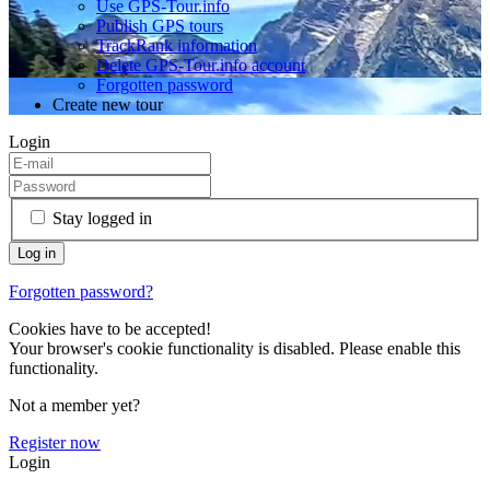
Use GPS-Tour.info
Publish GPS tours
TrackRank information
Delete GPS-Tour.info account
Forgotten password
Create new tour
Login
Stay logged in
Forgotten password?
Cookies have to be accepted!
Your browser's cookie functionality is disabled. Please enable this
functionality.
Not a member yet?
Register now
Login