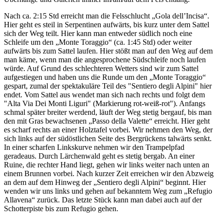
Nach ca. 2:15 Std erreicht man die Felsschlucht „Gola dell’Incisa“.
Hier geht es steil in Serpentinen aufwärts, bis kurz unter dem Sattel
sich der Weg teilt. Hier kann man entweder südlich noch eine
Schleife um den „Monte Toraggio“ (ca. 1:45 Std) oder weiter
aufwärts bis zum Sattel laufen. Hier stößt man auf den Weg auf dem
man käme, wenn man die angesprochene Südschleife noch laufen
würde. Auf Grund des schlechteren Wetters sind wir zum Sattel
aufgestiegen und haben uns die Runde um den „Monte Toraggio“
gespart, zumal der spektakuläre Teil des "Sentiero degli Alpini" hier
endet. Vom Sattel aus wendet man sich nach rechts und folgt dem
"Alta Via Dei Monti Liguri" (Markierung rot-weiß-rot"). Anfangs
schmal später breiter werdend, läuft der Weg stetig bergauf, bis man
den mit Gras bewachsenen „Passo della Valette“ erreicht. Hier geht
es scharf rechts an einer Holztafel vorbei. Wir nehmen den Weg, der
sich links auf der südöstlichen Seite des Bergrückens talwärts senkt.
In einer scharfen Linkskurve nehmen wir den Trampelpfad
geradeaus. Durch Lärchenwald geht es stetig bergab. An einer
Ruine, die rechter Hand liegt, gehen wir links weiter nach unten an
einem Brunnen vorbei. Nach kurzer Zeit erreichen wir den Abzweig
an dem auf dem Hinweg der „Sentiero degli Alpini“ beginnt. Hier
wenden wir uns links und gehen auf bekanntem Weg zum „Refugio
Allavena“ zurück. Das letzte Stück kann man dabei auch auf der
Schotterpiste bis zum Refugio gehen.