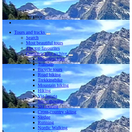
Member since
Tours and tracks
Search
Most beautiful tours
The top favourites
Complete tour archive
Mountain bike
Transalp
Bicycle tours
Road biking
Trekkingbike
Mountain hiking
Hiking
Via ferrata
Snowshoeing
Ski touring
Cross-country skiing
Sledge
Running
Nordic Walking