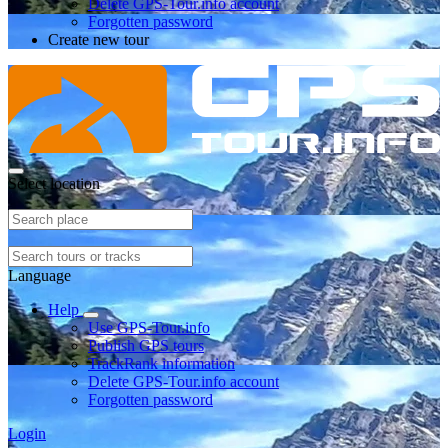
Delete GPS-Tour.info account
Forgotten password
Create new tour
Select location
Language
Help
Use GPS-Tour.info
Publish GPS tours
TrackRank information
Delete GPS-Tour.info account
Forgotten password
Login