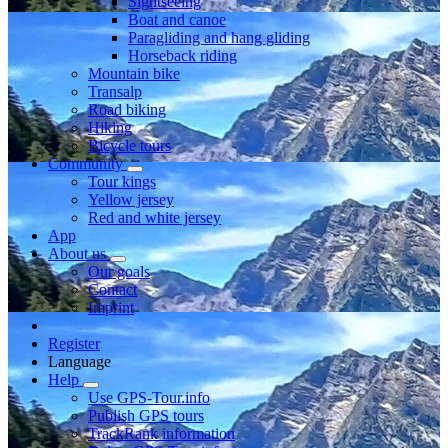
Sightseeing
Boat and canoe
Paragliding and hang gliding
Horseback riding
Mountain bike
Transalp
Road biking
Hiking
Bicycle tours
Community
Tour kings
Yellow jersey
Red and white jersey
App
About us
Our goals
Contact
Imprint
Register
Language
Help
Use GPS-Tour.info
Publish GPS tours
TrackRank information