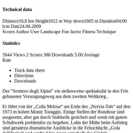
Technical data
Distance
16,8 km
Height
1612 m
Way down
1605 m
Duration
04:00
h:m
Date
24.06.2009
Scores
Author
User
Landscape
Fun factor
Fitness
Technique
Statistics
5944 Views
2
Scores
386 Downloads
5.00
Average
Rate
Track data sheet
Directions
Downloads
Der "Sentiero degli Alpini" ein stellenweise spektakulär in den Fels
gehauener Versorgungsweg aus dem zweiten Weltkrieg .
Er führt von der „Colla Melosa“ am Ende des „Nervia-Tals“ auf den
1973 m hohen Monte Toraggio. Einige Stellen der Rundtour sind
ausgesetzt, aber gut durch Stahlseile gesichert und somit mit gutem
Schuhwerk problemlos zu begehen. Lohn der Mühe beim Aufstieg
sind geradezu dramatische Ausblicke in die Felsschlucht „Gola