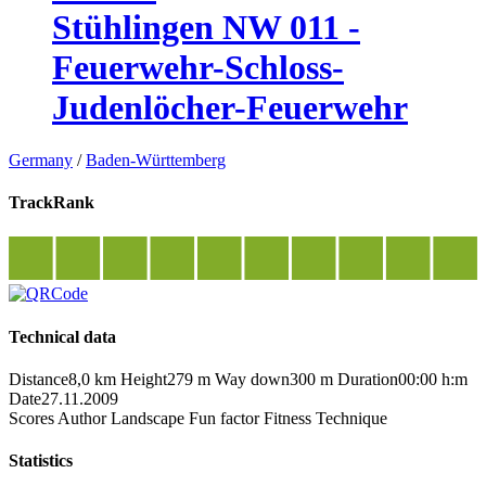
Stühlingen NW 011 -
Feuerwehr-Schloss-
Judenlöcher-Feuerwehr
Germany
/
Baden-Württemberg
TrackRank
Technical data
Distance
8,0 km
Height
279 m
Way down
300 m
Duration
00:00 h:m
Date
27.11.2009
Scores
Author
Landscape
Fun factor
Fitness
Technique
Statistics