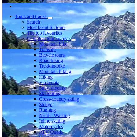
Member since
Tours and tracks
Search
Most beautiful tours
The top favourites
Complete tour archive
Mountain bike
Transalp
Bicycle tours
Road biking
Trekkingbike
Mountain hiking
Hiking
Via ferrata
Snowshoeing
Ski touring
Cross-country skiing
Sledge
Running
Nordic Walking
Inline skating
Motorcycles
ATV Quads