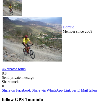
Domflo
Member since 2009
46 created tours
8.8
Send private message
Share track
×
Share on Facebook
Share via WhatsApp
Link per E-Mail teilen
follow GPS-Tour.info