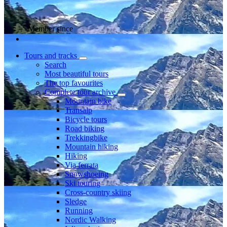
Member since
Tours and tracks
Search
Most beautiful tours
The top favourites
Complete tour archive
Mountain bike
Transalp
Bicycle tours
Road biking
Trekkingbike
Mountain hiking
Hiking
Via ferrata
Snowshoeing
Ski touring
Cross-country skiing
Sledge
Running
Nordic Walking