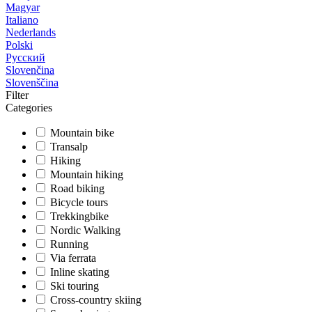
Magyar
Italiano
Nederlands
Polski
Русский
Slovenčina
Slovenščina
Filter
Categories
Mountain bike
Transalp
Hiking
Mountain hiking
Road biking
Bicycle tours
Trekkingbike
Nordic Walking
Running
Via ferrata
Inline skating
Ski touring
Cross-country skiing