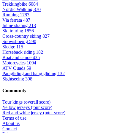
Trekkingbike
6084
Nordic Walking
370
Running
1783
Via ferrata
487
Inline skating
213
Ski touring
1856
Cross-country skiing
827
Snowshoeing
590
Sledge
115
Horseback riding
182
Boat and canoe
435
Motorcycles
1094
ATV Quads
59
Paragliding and hang gliding
132
Sightseeing
398
Community
Tour kings (overall score)
Yellow jerseys (tour score)
Red and white jersey (mtn. score)
Terms of use
About us
Contact