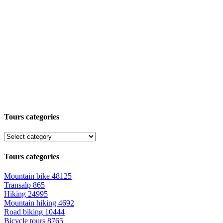
Tours categories
Tours categories
Mountain bike
48125
Transalp
865
Hiking
24995
Mountain hiking
4692
Road biking
10444
Bicycle tours
8765