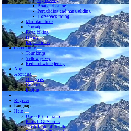
Sightseeing
Boat and canoe
Paragliding and hang gliding
Horseback riding
Mountain bike
Transalp
Road biking
Hiking
Bicycle tours
Community
Tour kings
Yellow jersey
Red and white jersey
App
About us
Our goals
Contact
Imprint
Register
Language
Help
Use GPS-Tour.info
Publish GPS tours
TrackRank information