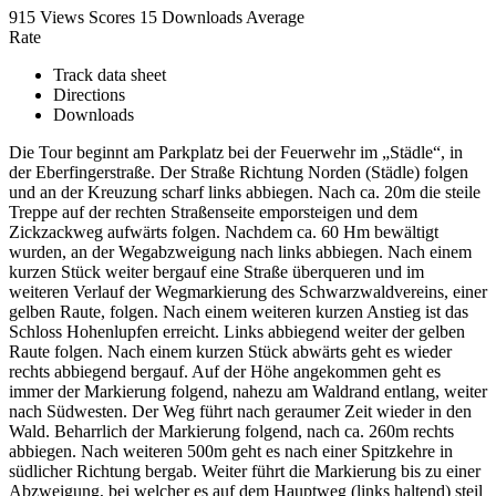
915 Views
Scores
15 Downloads
Average
Rate
Track data sheet
Directions
Downloads
Die Tour beginnt am Parkplatz bei der Feuerwehr im „Städle“, in
der Eberfingerstraße. Der Straße Richtung Norden (Städle) folgen
und an der Kreuzung scharf links abbiegen. Nach ca. 20m die steile
Treppe auf der rechten Straßenseite emporsteigen und dem
Zickzackweg aufwärts folgen. Nachdem ca. 60 Hm bewältigt
wurden, an der Wegabzweigung nach links abbiegen. Nach einem
kurzen Stück weiter bergauf eine Straße überqueren und im
weiteren Verlauf der Wegmarkierung des Schwarzwaldvereins, einer
gelben Raute, folgen. Nach einem weiteren kurzen Anstieg ist das
Schloss Hohenlupfen erreicht. Links abbiegend weiter der gelben
Raute folgen. Nach einem kurzen Stück abwärts geht es wieder
rechts abbiegend bergauf. Auf der Höhe angekommen geht es
immer der Markierung folgend, nahezu am Waldrand entlang, weiter
nach Südwesten. Der Weg führt nach geraumer Zeit wieder in den
Wald. Beharrlich der Markierung folgend, nach ca. 260m rechts
abbiegen. Nach weiteren 500m geht es nach einer Spitzkehre in
südlicher Richtung bergab. Weiter führt die Markierung bis zu einer
Abzweigung, bei welcher es auf dem Hauptweg (links haltend) steil