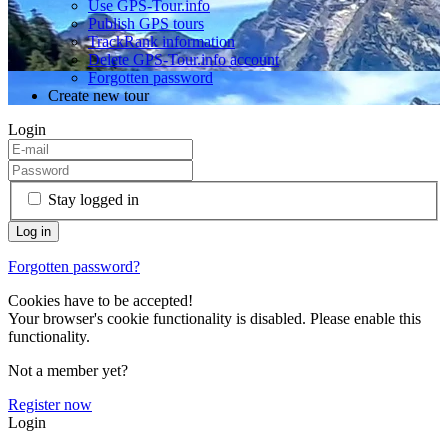
Use GPS-Tour.info
Publish GPS tours
TrackRank information
Delete GPS-Tour.info account
Forgotten password
Create new tour
Login
Stay logged in
Forgotten password?
Cookies have to be accepted!
Your browser's cookie functionality is disabled. Please enable this
functionality.
Not a member yet?
Register now
Login