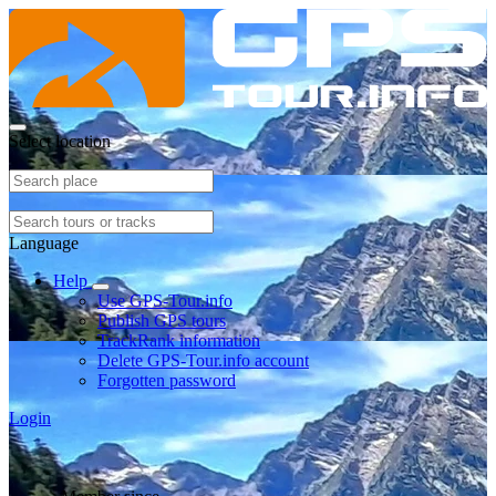
Select location
Language
Help
Use GPS-Tour.info
Publish GPS tours
TrackRank information
Delete GPS-Tour.info account
Forgotten password
Login