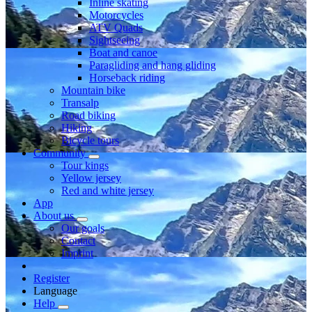
Inline skating
Motorcycles
ATV Quads
Sightseeing
Boat and canoe
Paragliding and hang gliding
Horseback riding
Mountain bike
Transalp
Road biking
Hiking
Bicycle tours
Community
Tour kings
Yellow jersey
Red and white jersey
App
About us
Our goals
Contact
Imprint
Register
Language
Help