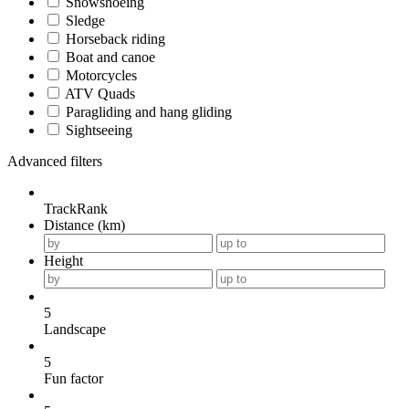
Snowshoeing
Sledge
Horseback riding
Boat and canoe
Motorcycles
ATV Quads
Paragliding and hang gliding
Sightseeing
Advanced filters
TrackRank
Distance (km)
Height
5
Landscape
5
Fun factor