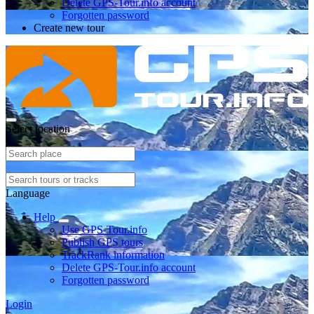
Delete GPS-Tour.info account
Forgotten password
Create new tour
Select location
Language
Help
Use GPS-Tour.info
Publish GPS tours
TrackRank information
Delete GPS-Tour.info account
Forgotten password
Login