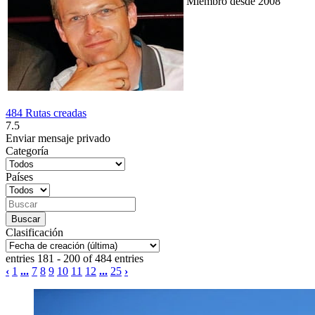
Miembro desde 2008
484 Rutas creadas
7.5
Enviar mensaje privado
Categoría
Países
Clasificación
entries 181 - 200 of 484 entries
‹
1
...
7
8
9
10
11
12
...
25
›