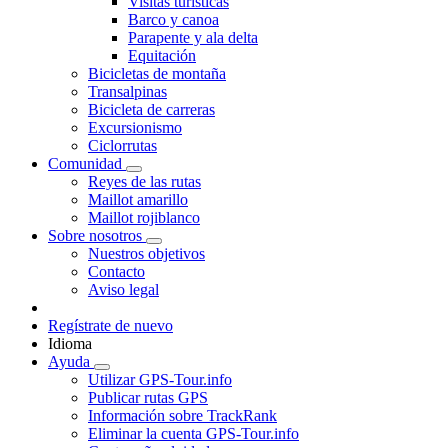
Visitas turísticas
Barco y canoa
Parapente y ala delta
Equitación
Bicicletas de montaña
Transalpinas
Bicicleta de carreras
Excursionismo
Ciclorrutas
Comunidad
Reyes de las rutas
Maillot amarillo
Maillot rojiblanco
Sobre nosotros
Nuestros objetivos
Contacto
Aviso legal
Regístrate de nuevo
Idioma
Ayuda
Utilizar GPS-Tour.info
Publicar rutas GPS
Información sobre TrackRank
Eliminar la cuenta GPS-Tour.info