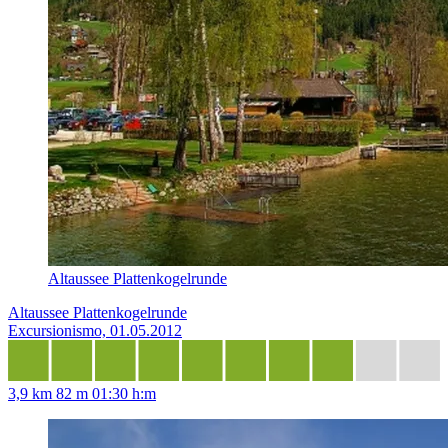
Altaussee Plattenkogelrunde
Altaussee Plattenkogelrunde
Excursionismo, 01.05.2012
3,9 km
82 m
01:30 h:m