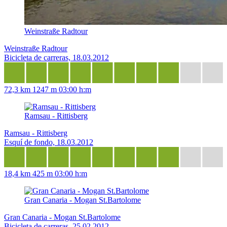
Weinstraße Radtour
Weinstraße Radtour
Bicicleta de carreras, 18.03.2012
72,3 km
1247 m
03:00 h:m
Ramsau - Rittisberg
Ramsau - Rittisberg
Esquí de fondo, 18.03.2012
18,4 km
425 m
03:00 h:m
Gran Canaria - Mogan St.Bartolome
Gran Canaria - Mogan St.Bartolome
Bicicleta de carreras, 25.02.2012