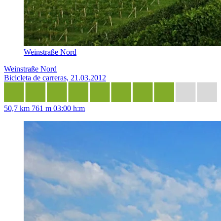
Weinstraße Nord
Weinstraße Nord
Bicicleta de carreras, 21.03.2012
50,7 km
761 m
03:00 h:m