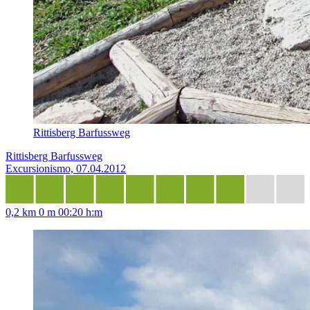
Rittisberg Barfussweg
Rittisberg Barfussweg
Excursionismo, 07.04.2012
0,2 km
0 m
00:20 h:m