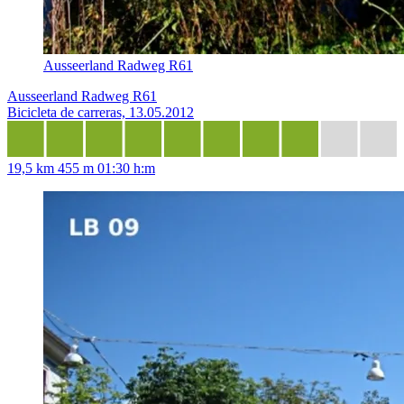
Ausseerland Radweg R61
Ausseerland Radweg R61
Bicicleta de carreras, 13.05.2012
19,5 km
455 m
01:30 h:m