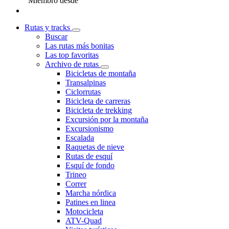
Miembro desde
Rutas y tracks
Buscar
Las rutas más bonitas
Las top favoritas
Archivo de rutas
Bicicletas de montaña
Transalpinas
Ciclorrutas
Bicicleta de carreras
Bicicleta de trekking
Excursión por la montaña
Excursionismo
Escalada
Raquetas de nieve
Rutas de esquí
Esquí de fondo
Trineo
Correr
Marcha nórdica
Patines en linea
Motocicleta
ATV-Quad