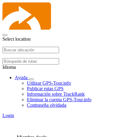
Select location
Idioma
Ayuda
Utilizar GPS-Tour.info
Publicar rutas GPS
Información sobre TrackRank
Eliminar la cuenta GPS-Tour.info
Contraseña olvidada
Login