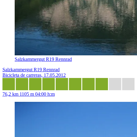
Salzkammergut R19 Rennrad
Salzkammergut R19 Rennrad
Bicicleta de carreras, 17.05.2012
76,2 km
1105 m
04:00 h:m