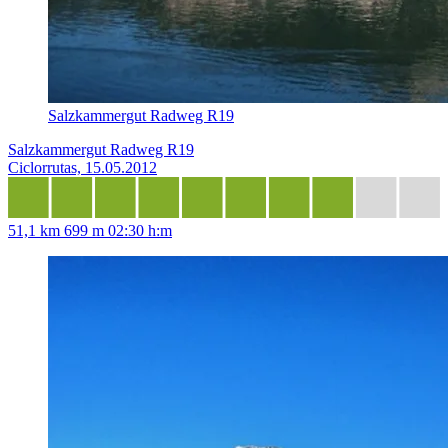
Salzkammergut Radweg R19
Salzkammergut Radweg R19
Ciclorrutas, 15.05.2012
51,1 km
699 m
02:30 h:m