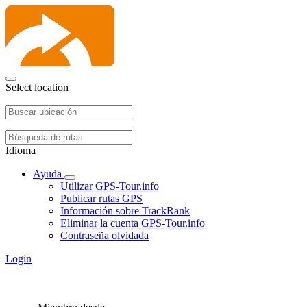
Select location
Idioma
Ayuda
Utilizar GPS-Tour.info
Publicar rutas GPS
Información sobre TrackRank
Eliminar la cuenta GPS-Tour.info
Contraseña olvidada
Login