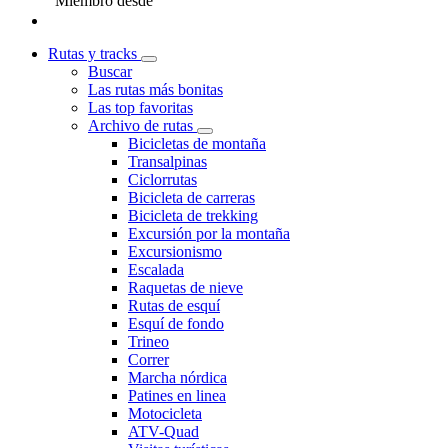
Miembro desde
Rutas y tracks
Buscar
Las rutas más bonitas
Las top favoritas
Archivo de rutas
Bicicletas de montaña
Transalpinas
Ciclorrutas
Bicicleta de carreras
Bicicleta de trekking
Excursión por la montaña
Excursionismo
Escalada
Raquetas de nieve
Rutas de esquí
Esquí de fondo
Trineo
Correr
Marcha nórdica
Patines en linea
Motocicleta
ATV-Quad