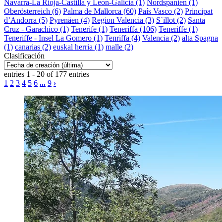
Navarra-La Rioja-Castilla y Leon-Galicia (1)
Nordspanien (1)
Oberösterreich (6)
Palma de Mallorca (60)
País Vasco (2)
Principat
d’Andorra (5)
Pyrenäen (4)
Region Valencia (3)
S`illot (2)
Santa
Cruz - Garachico (1)
Tenerife (1)
Teneriffa (106)
Teneriffe (1)
Teneriffe - Insel La Gomero (1)
Tenriffa (4)
Valencia (2)
alta Spagna
(1)
canarias (2)
euskal herria (1)
malle (2)
Clasificación
entries 1 - 20 of 177 entries
1
2
3
4
5
6
...
9
›