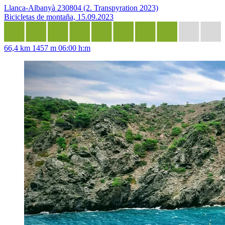
Llanca-Albanyà 230804 (2. Transpyration 2023)
Bicicletas de montaña, 15.09.2023
66,4 km
1457 m
06:00 h:m