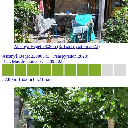
Albanyà-Beget 230805 (3. Transpyration 2023)
Albanyà-Beget 230805 (3. Transpyration 2023)
Bicicletas de montaña, 15.09.2023
37,8 km
1602 m
05:21 h:m