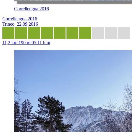
Correllengua 2016
Correllengua 2016
Trineo, 22.09.2016
11,2 km
190 m
05:11 h:m