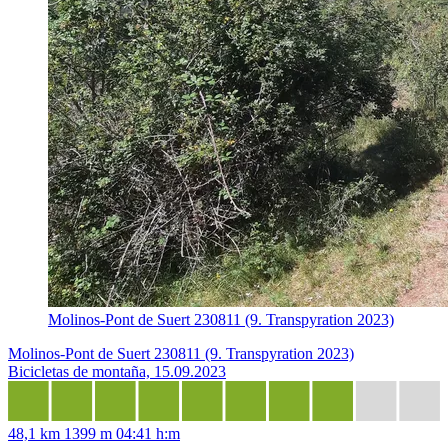
Molinos-Pont de Suert 230811 (9. Transpyration 2023)
Molinos-Pont de Suert 230811 (9. Transpyration 2023)
Bicicletas de montaña, 15.09.2023
48,1 km
1399 m
04:41 h:m