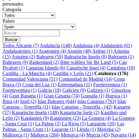
personales.
Categoría
Países
Todos
Alicante (7)
Andalucía (148)
Andalusia (4)
Andalusien (61)
Andalusienien (1)
Aragonien (4)
Aragón (48)
Ariège (1)
Asturias
(15)
Asturien (2)
Balearen (59)
Balearische Inseln (8)
Baleraren (1)
Ballearen (9)
Baskenland (2)
Bitte wählen Sie Ihr Land (5)
Can
Picafort (1)
Canarian Islands (6)
Canarische Insel (4)
Cantabria (19)
Castillia - La Mancha (4)
Castillia y León (21)
Catalunya (176)
Comunidad Valenciana (51)
Comunidad de Madrid (14)
Costa
Brava (3)
Costa del Luz (1)
Extremadura (11)
Fuerteventura (1)
Fuertuventura (1)
Galicia (18)
Galicien (9)
Galizien (1)
Gipuzkoa
(4)
Gran Banaria (1)
Gran Canaria (74)
Granada (1)
Huesca (1)
Ibiza (4)
Insel (2)
Islas Baleares (644)
Islas Canarias (763)
Islas
Canarias - Teneriffa (11)
Islas Canarias - Teneriffa - (42)
Kanaren
(57)
Kanarische Inseln (148)
Kanarische Iseln (2)
Kastilien und
León (2)
Katalanien (9)
Katalonien (23)
La Gomera (4)
La Gomera
- Santa Cruz (1)
La Palma (2)
La Rioja (5)
Lanzarote (20)
Las
Palmas - Santa Crutz (1)
Lazarote (1)
Lleida (1)
Majorka (2)
Malloorca (1)
Mallorca (284)
Menorca (4)
Murcia (45)
Navarra (14)