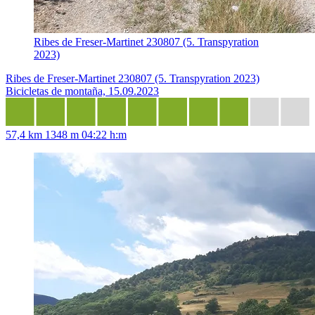
Ribes de Freser-Martinet 230807 (5. Transpyration
2023)
Ribes de Freser-Martinet 230807 (5. Transpyration 2023)
Bicicletas de montaña, 15.09.2023
57,4 km
1348 m
04:22 h:m