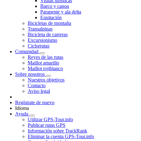
Visitas turísticas
Barco y canoa
Parapente y ala delta
Equitación
Bicicletas de montaña
Transalpinas
Bicicleta de carreras
Excursionismo
Ciclorrutas
Comunidad
Reyes de las rutas
Maillot amarillo
Maillot rojiblanco
Sobre nosotros
Nuestros objetivos
Contacto
Aviso legal
Regístrate de nuevo
Idioma
Ayuda
Utilizar GPS-Tour.info
Publicar rutas GPS
Información sobre TrackRank
Eliminar la cuenta GPS-Tour.info