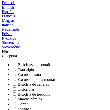
Deutsch
English
Español
Français
Magyar
Italiano
Nederlands
Polski
Русский
Slovenčina
Slovenščina
Filtro
Categorías
Bicicletas de montaña
Transalpinas
Excursionismo
Excursión por la montaña
Bicicleta de carreras
Ciclorrutas
Bicicleta de trekking
Marcha nórdica
Correr
Escalada