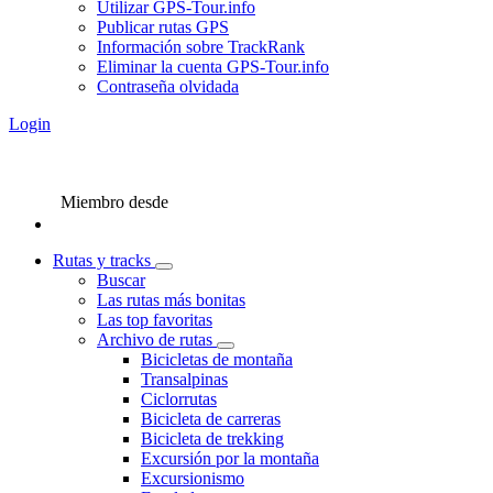
Utilizar GPS-Tour.info
Publicar rutas GPS
Información sobre TrackRank
Eliminar la cuenta GPS-Tour.info
Contraseña olvidada
Login
Miembro desde
Rutas y tracks
Buscar
Las rutas más bonitas
Las top favoritas
Archivo de rutas
Bicicletas de montaña
Transalpinas
Ciclorrutas
Bicicleta de carreras
Bicicleta de trekking
Excursión por la montaña
Excursionismo