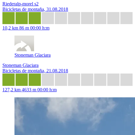
Riederalp-morel s2
Bicicletas de montaña, 31.08.2018
10,2 km
86 m
00:00 h:m
Stoneman Glaciara
Stoneman Glaciara
Bicicletas de montaña, 21.08.2018
127,2 km
4633 m
00:00 h:m