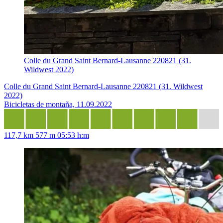
Colle du Grand Saint Bernard-Lausanne 220821 (31.
Wildwest 2022)
Colle du Grand Saint Bernard-Lausanne 220821 (31. Wildwest
2022)
Bicicletas de montaña, 11.09.2022
117,7 km
577 m
05:53 h:m