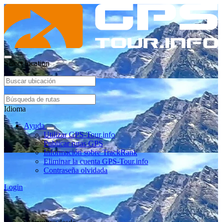
Select location
Idioma
Ayuda
Utilizar GPS-Tour.info
Publicar rutas GPS
Información sobre TrackRank
Eliminar la cuenta GPS-Tour.info
Contraseña olvidada
Login