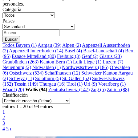
personales.
Categoría
Países
Todos
Bayern (1)
Aargau (39)
Alpen (2)
Appenzell Ausserrhoden
(2)
Appenzell Innerrhoden (14)
Basel (4)
Basel-Landschaft (4)
Bern
(95)
Espace Mittelland (80)
Freiburg (3)
Genf (2)
Glarus (23)
Graubünden (263)
Kanton Bern (1)
Luik Liège (1)
Luzern (7)
Neuenburg (2)
Nidwalden (1)
Nordwestschweiz (186)
Obwalden
(6)
Ostschweiz (534)
Schaffhausen (12)
Schweizer Kanton Aargau
(2)
Schwyz (11)
Solothurn (5)
St. Gallen (52)
Südwestschweiz
(152)
Tessin (149)
Thurgau (16)
Tirol (1)
Uri (9)
Vorarlberg (1)
Waadt (20)
Wallis (94)
Zentralschweiz (147)
Zug (5)
Zürich (88)
Clasificación
entries 1 - 20 of 99 entries
1
2
3
4
5
›