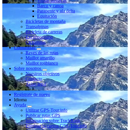
Visitas turísticas
Barco y canoa
Parapente y ala delta
Equitación
Bicicletas de montaña
Transalpinas
Bicicleta de carreras
Excursionismo
Ciclorrutas
Comunidad
Reyes de las rutas
Maillot amarillo
Maillot rojiblanco
Sobre nosotros
Nuestros objetivos
Contacto
Aviso legal
Regístrate de nuevo
Idioma
Ayuda
Utilizar GPS-Tour.info
Publicar rutas GPS
Información sobre TrackRank
Eliminar la cuenta GPS-Tour.info