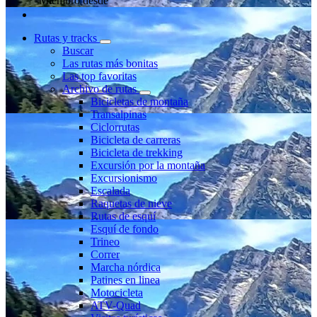
Miembro desde
Rutas y tracks
Buscar
Las rutas más bonitas
Las top favoritas
Archivo de rutas
Bicicletas de montaña
Transalpinas
Ciclorrutas
Bicicleta de carreras
Bicicleta de trekking
Excursión por la montaña
Excursionismo
Escalada
Raquetas de nieve
Rutas de esquí
Esquí de fondo
Trineo
Correr
Marcha nórdica
Patines en linea
Motocicleta
ATV-Quad