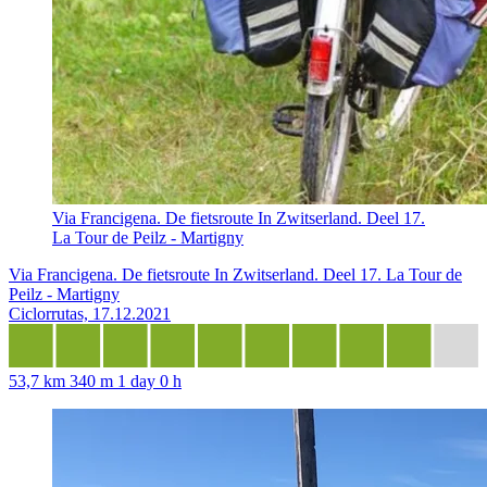
Via Francigena. De fietsroute In Zwitserland. Deel 17.
La Tour de Peilz - Martigny
Via Francigena. De fietsroute In Zwitserland. Deel 17. La Tour de
Peilz - Martigny
Ciclorrutas, 17.12.2021
53,7 km
340 m
1 day 0 h