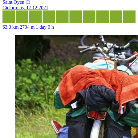
Saint Oyen (I)
Ciclorrutas, 17.12.2021
63,3 km
2704 m
1 day 0 h