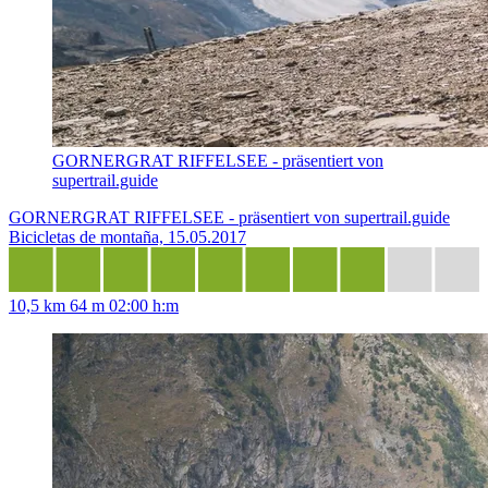
GORNERGRAT RIFFELSEE - präsentiert von
supertrail.guide
GORNERGRAT RIFFELSEE - präsentiert von supertrail.guide
Bicicletas de montaña, 15.05.2017
10,5 km
64 m
02:00 h:m