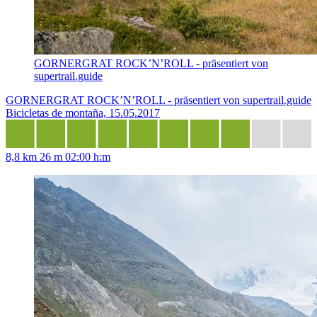
GORNERGRAT ROCK’N’ROLL - präsentiert von
supertrail.guide
GORNERGRAT ROCK’N’ROLL - präsentiert von supertrail.guide
Bicicletas de montaña, 15.05.2017
8,8 km
26 m
02:00 h:m