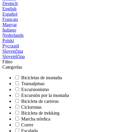
Deutsch
English
Español
Français
Magyar
Italiano
Nederlands
Polski
Русский
Slovenčina
Slovenščina
Filtro
Categorías
Bicicletas de montaña
Transalpinas
Excursionismo
Excursión por la montaña
Bicicleta de carreras
Ciclorrutas
Bicicleta de trekking
Marcha nórdica
Correr
Escalada