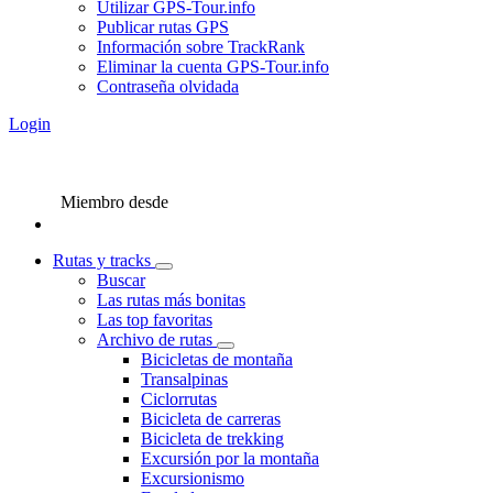
Utilizar GPS-Tour.info
Publicar rutas GPS
Información sobre TrackRank
Eliminar la cuenta GPS-Tour.info
Contraseña olvidada
Login
Miembro desde
Rutas y tracks
Buscar
Las rutas más bonitas
Las top favoritas
Archivo de rutas
Bicicletas de montaña
Transalpinas
Ciclorrutas
Bicicleta de carreras
Bicicleta de trekking
Excursión por la montaña
Excursionismo