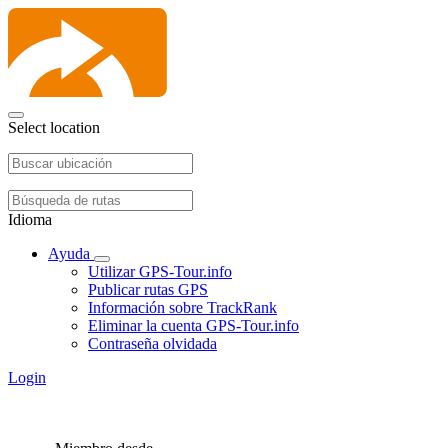
Select location
Idioma
Ayuda
Utilizar GPS-Tour.info
Publicar rutas GPS
Información sobre TrackRank
Eliminar la cuenta GPS-Tour.info
Contraseña olvidada
Login