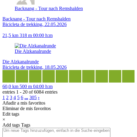
Backnang - Tour nach Remshalden
Backnang - Tour nach Remshalden
Bicicleta de trekking, 22.05.2026
21,5 km
318 m
00:00 h:m
Die Alzkanalrunde
Die Alzkanalrunde
Bicicleta de trekking, 18.05.2026
60,0 km
500 m
04:00 h:m
entries 1 - 20 of 6084 entries
1
2
3
4
5
6
...
305
›
Añadir a mis favoritos
Eliminar de mis favoritos
Edit tags
×
Add tags
Tags