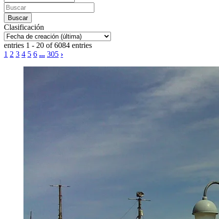
Clasificación
entries 1 - 20 of 6084 entries
1
2
3
4
5
6
...
305
›