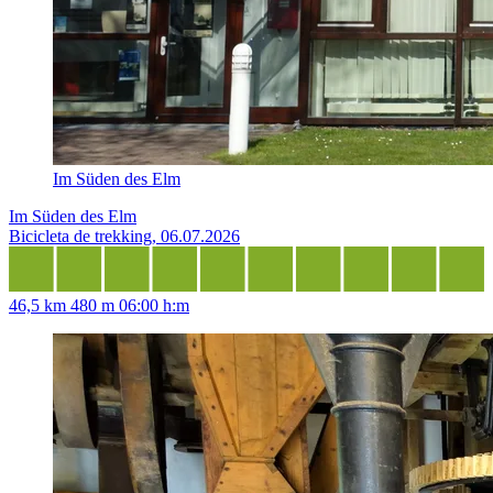
Im Süden des Elm
Im Süden des Elm
Bicicleta de trekking, 06.07.2026
46,5 km
480 m
06:00 h:m