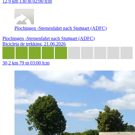
12,9 km
130 m
02:00 h:m
Plochingen -Sternenfahrt nach Stuttgart (ADFC)
Plochingen -Sternenfahrt nach Stuttgart (ADFC)
Bicicleta de trekking, 21.06.2026
30,2 km
79 m
03:00 h:m