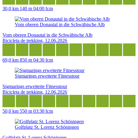
30,0 km
140 m
04:00 h:m
Vom oberen Donautal in die Schwäbische Alb
Vom oberen Donautal in die Schwäbische Alb
Bicicleta de trekking, 12.06.2026
69,0 km
850 m
04:30 h:m
Sigmarings erweiterte Fitnesstour
Sigmarings erweiterte Fitnesstour
Bicicleta de trekking, 12.06.2026
50,0 km
550 m
03:30 h:m
Golfplatz St. Lorenz Schöningen
Golfplatz St. Lorenz Schöningen