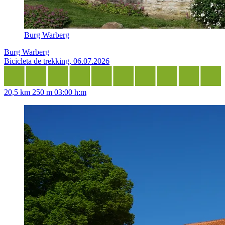
Burg Warberg
Burg Warberg
Bicicleta de trekking, 06.07.2026
20,5 km
250 m
03:00 h:m