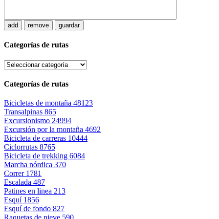
add
remove
guardar
Categorías de rutas
Categorías de rutas
Bicicletas de montaña
48123
Transalpinas
865
Excursionismo
24994
Excursión por la montaña
4692
Bicicleta de carreras
10444
Ciclorrutas
8765
Bicicleta de trekking
6084
Marcha nórdica
370
Correr
1781
Escalada
487
Patines en linea
213
Esquí
1856
Esquí de fondo
827
Raquetas de nieve
590