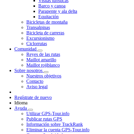
Visitas turísticas
Barco y canoa
Parapente y ala delta
Equitación
Bicicletas de montaña
Transalpinas
Bicicleta de carreras
Excursionismo
Ciclorrutas
Comunidad
Reyes de las rutas
Maillot amarillo
Maillot rojiblanco
Sobre nosotros
Nuestros objetivos
Contacto
Aviso legal
Regístrate de nuevo
Idioma
Ayuda
Utilizar GPS-Tour.info
Publicar rutas GPS
Información sobre TrackRank
Eliminar la cuenta GPS-Tour.info