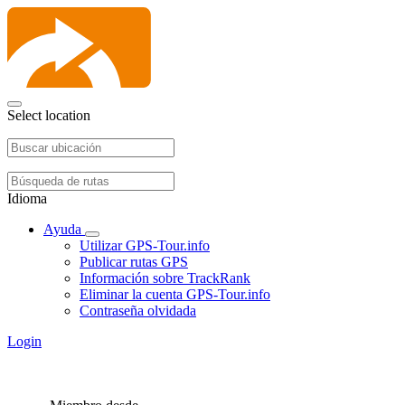
Select location
Idioma
Ayuda
Utilizar GPS-Tour.info
Publicar rutas GPS
Información sobre TrackRank
Eliminar la cuenta GPS-Tour.info
Contraseña olvidada
Login