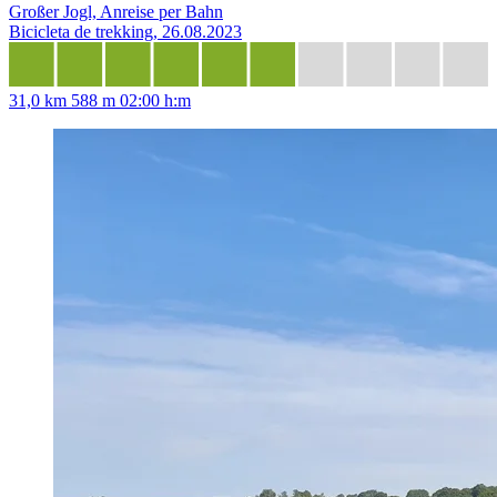
Großer Jogl, Anreise per Bahn
Bicicleta de trekking, 26.08.2023
31,0 km
588 m
02:00 h:m