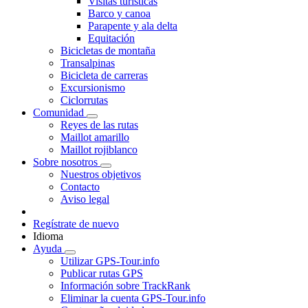
Visitas turísticas
Barco y canoa
Parapente y ala delta
Equitación
Bicicletas de montaña
Transalpinas
Bicicleta de carreras
Excursionismo
Ciclorrutas
Comunidad
Reyes de las rutas
Maillot amarillo
Maillot rojiblanco
Sobre nosotros
Nuestros objetivos
Contacto
Aviso legal
Regístrate de nuevo
Idioma
Ayuda
Utilizar GPS-Tour.info
Publicar rutas GPS
Información sobre TrackRank
Eliminar la cuenta GPS-Tour.info