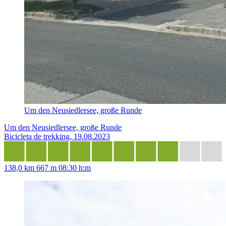
Um den Neusiedlersee, große Runde
Um den Neusiedlersee, große Runde
Bicicleta de trekking, 19.08.2023
138,0 km
667 m
08:30 h:m