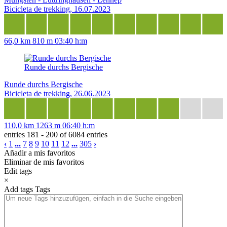
Bicicleta de trekking, 16.07.2023
66,0 km
810 m
03:40 h:m
Runde durchs Bergische
Runde durchs Bergische
Bicicleta de trekking, 26.06.2023
110,0 km
1263 m
06:40 h:m
entries 181 - 200 of 6084 entries
‹
1
...
7
8
9
10
11
12
...
305
›
Añadir a mis favoritos
Eliminar de mis favoritos
Edit tags
×
Add tags
Tags