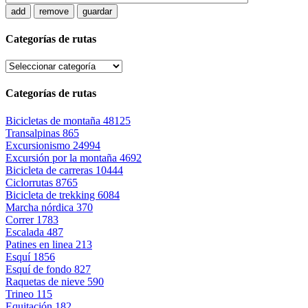
add
remove
guardar
Categorías de rutas
Categorías de rutas
Bicicletas de montaña
48125
Transalpinas
865
Excursionismo
24994
Excursión por la montaña
4692
Bicicleta de carreras
10444
Ciclorrutas
8765
Bicicleta de trekking
6084
Marcha nórdica
370
Correr
1783
Escalada
487
Patines en linea
213
Esquí
1856
Esquí de fondo
827
Raquetas de nieve
590
Trineo
115
Equitación
182