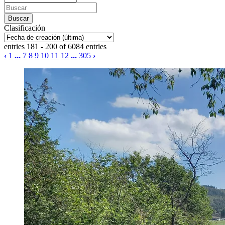
Clasificación
entries 181 - 200 of 6084 entries
‹
1
...
7
8
9
10
11
12
...
305
›