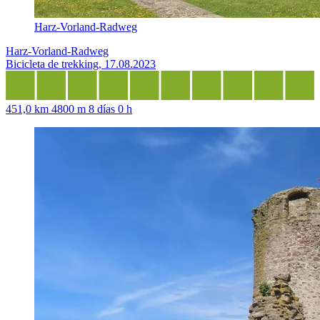
Harz-Vorland-Radweg
Harz-Vorland-Radweg
Bicicleta de trekking, 17.08.2023
451,0 km
4800 m
8 días 0 h