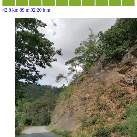
42,8 km
89 m
02:20 h:m