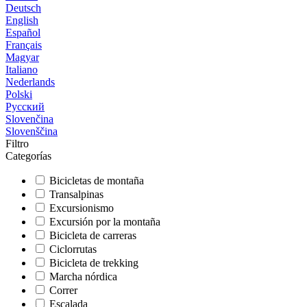
Deutsch
English
Español
Français
Magyar
Italiano
Nederlands
Polski
Русский
Slovenčina
Slovenščina
Filtro
Categorías
Bicicletas de montaña
Transalpinas
Excursionismo
Excursión por la montaña
Bicicleta de carreras
Ciclorrutas
Bicicleta de trekking
Marcha nórdica
Correr
Escalada