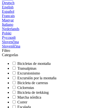
Deutsch
English
Español
Français
Magyar
Italiano
Nederlands
Polski
Русский
Slovenčina
Slovenščina
Filtro
Categorías
Bicicletas de montaña
Transalpinas
Excursionismo
Excursión por la montaña
Bicicleta de carreras
Ciclorrutas
Bicicleta de trekking
Marcha nórdica
Correr
Escalada