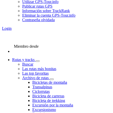
Utilizar GPS-Tour.info
Publicar rutas GPS
Información sobre TrackRank
Eliminar la cuenta GPS-Tour.info
Contraseña olvidada
Login
Miembro desde
Rutas y tracks
Buscar
Las rutas más bonitas
Las top favoritas
Archivo de rutas
Bicicletas de montaña
Transalpinas
Ciclorrutas
Bicicleta de carreras
Bicicleta de trekking
Excursión por la montaña
Excursionismo