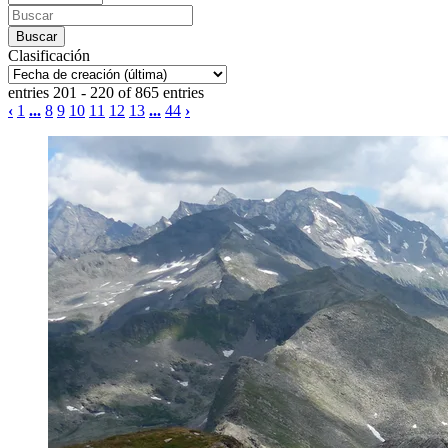
Clasificación
entries 201 - 220 of 865 entries
‹
1
...
8
9
10
11
12
13
...
44
›