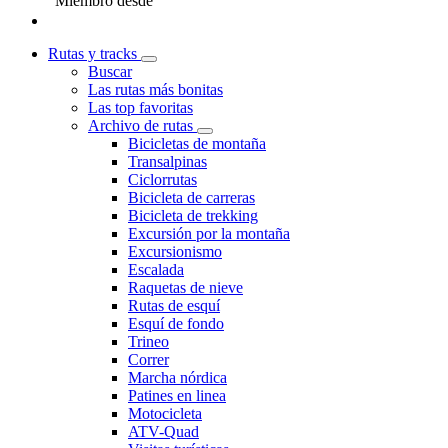
Miembro desde
Rutas y tracks
Buscar
Las rutas más bonitas
Las top favoritas
Archivo de rutas
Bicicletas de montaña
Transalpinas
Ciclorrutas
Bicicleta de carreras
Bicicleta de trekking
Excursión por la montaña
Excursionismo
Escalada
Raquetas de nieve
Rutas de esquí
Esquí de fondo
Trineo
Correr
Marcha nórdica
Patines en linea
Motocicleta
ATV-Quad