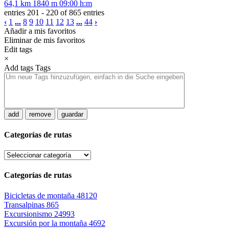
64,1 km
1840 m
09:00 h:m
entries 201 - 220 of 865 entries
‹
1
...
8
9
10
11
12
13
...
44
›
Añadir a mis favoritos
Eliminar de mis favoritos
Edit tags
×
Add tags
Tags
add
remove
guardar
Categorías de rutas
Categorías de rutas
Bicicletas de montaña
48120
Transalpinas
865
Excursionismo
24993
Excursión por la montaña
4692