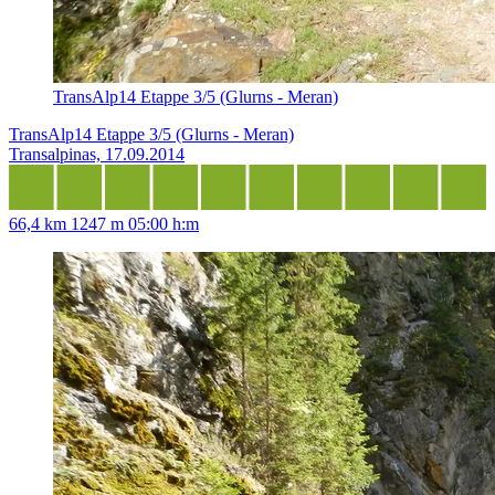
TransAlp14 Etappe 3/5 (Glurns - Meran)
TransAlp14 Etappe 3/5 (Glurns - Meran)
Transalpinas, 17.09.2014
66,4 km
1247 m
05:00 h:m