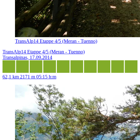
TransAlp14 Etappe 4/5 (Meran - Tuenno)
TransAlp14 Etappe 4/5 (Meran - Tuenno)
Transalpinas, 17.09.2014
62,1 km
2171 m
05:15 h:m