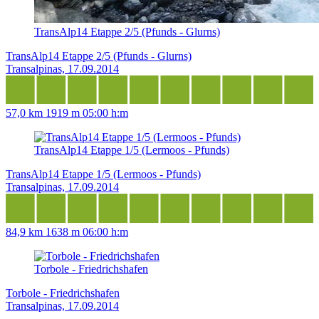
TransAlp14 Etappe 2/5 (Pfunds - Glurns)
TransAlp14 Etappe 2/5 (Pfunds - Glurns)
Transalpinas, 17.09.2014
57,0 km
1919 m
05:00 h:m
TransAlp14 Etappe 1/5 (Lermoos - Pfunds)
TransAlp14 Etappe 1/5 (Lermoos - Pfunds)
Transalpinas, 17.09.2014
84,9 km
1638 m
06:00 h:m
Torbole - Friedrichshafen
Torbole - Friedrichshafen
Transalpinas, 17.09.2014