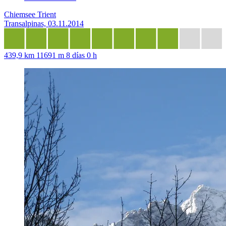
Chiemsee Trient
Transalpinas, 03.11.2014
439,9 km
11691 m
8 días 0 h