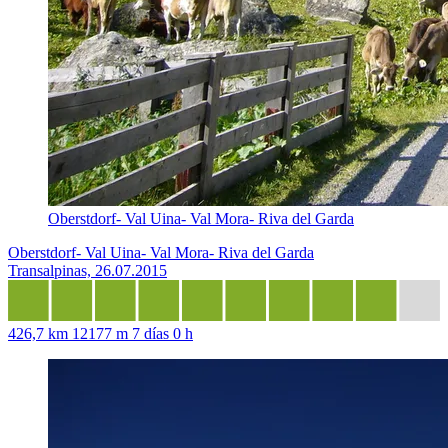
Oberstdorf- Val Uina- Val Mora- Riva del Garda
Oberstdorf- Val Uina- Val Mora- Riva del Garda
Transalpinas, 26.07.2015
426,7 km
12177 m
7 días 0 h