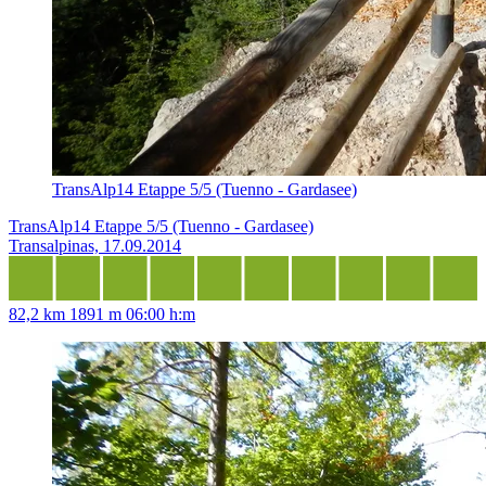
TransAlp14 Etappe 5/5 (Tuenno - Gardasee)
TransAlp14 Etappe 5/5 (Tuenno - Gardasee)
Transalpinas, 17.09.2014
82,2 km
1891 m
06:00 h:m