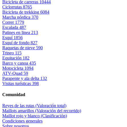
Bicicleta de carreras
10444
Ciclorrutas
8765
Bicicleta de trekking
6084
Marcha nórdica
370
Correr
1779
Escalada
487
Patines en linea
213
Esquí
1856
Esquí de fondo
827
Raquetas de nieve
590
Trineo
115
Equitación
182
Barco y canoa
435
Motocicleta
1094
ATV-Quad
59
Parapente y ala delta
132
Visitas turísticas
398
Comunidad
Reyes de las rutas (Valoración total)
Maillots amarillos (Valoración del recorrido)
Maillot rojo y blanco (Clasificación)
Condiciones generales
Sobre nosotros