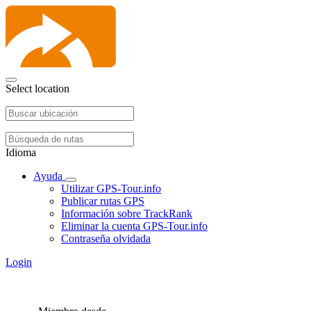
Select location
Idioma
Ayuda
Utilizar GPS-Tour.info
Publicar rutas GPS
Información sobre TrackRank
Eliminar la cuenta GPS-Tour.info
Contraseña olvidada
Login