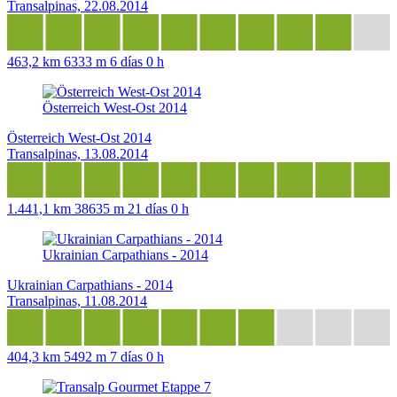
Transalpinas, 22.08.2014
463,2 km
6333 m
6 días 0 h
Österreich West-Ost 2014
Österreich West-Ost 2014
Transalpinas, 13.08.2014
1.441,1 km
38635 m
21 días 0 h
Ukrainian Carpathians - 2014
Ukrainian Carpathians - 2014
Transalpinas, 11.08.2014
404,3 km
5492 m
7 días 0 h