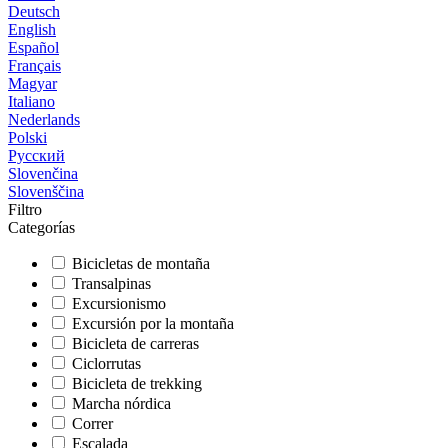
Deutsch
English
Español
Français
Magyar
Italiano
Nederlands
Polski
Русский
Slovenčina
Slovenščina
Filtro
Categorías
Bicicletas de montaña
Transalpinas
Excursionismo
Excursión por la montaña
Bicicleta de carreras
Ciclorrutas
Bicicleta de trekking
Marcha nórdica
Correr
Escalada