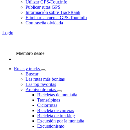
Utilizar GPS-Tour.info
Publicar rutas GPS
Información sobre TrackRank
Eliminar la cuenta GPS-Tour.info
Contraseña olvidada
Login
Miembro desde
Rutas y tracks
Buscar
Las rutas más bonitas
Las top favoritas
Archivo de rutas
Bicicletas de montaña
Transalpinas
Ciclorrutas
Bicicleta de carreras
Bicicleta de trekking
Excursión por la montaña
Excursionismo