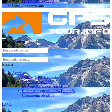
Contraseña olvidada
Crea una nueva ruta
Select location
Idioma
Ayuda
Utilizar GPS-Tour.info
Publicar rutas GPS
Información sobre TrackRank
Eliminar la cuenta GPS-Tour.info
Contraseña olvidada
Login