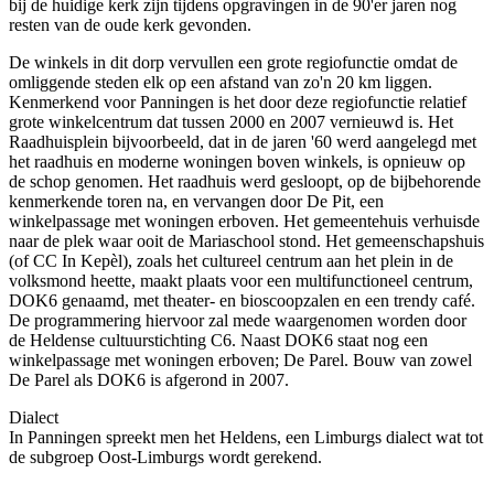
bij de huidige kerk zijn tijdens opgravingen in de 90'er jaren nog
resten van de oude kerk gevonden.
De winkels in dit dorp vervullen een grote regiofunctie omdat de
omliggende steden elk op een afstand van zo'n 20 km liggen.
Kenmerkend voor Panningen is het door deze regiofunctie relatief
grote winkelcentrum dat tussen 2000 en 2007 vernieuwd is. Het
Raadhuisplein bijvoorbeeld, dat in de jaren '60 werd aangelegd met
het raadhuis en moderne woningen boven winkels, is opnieuw op
de schop genomen. Het raadhuis werd gesloopt, op de bijbehorende
kenmerkende toren na, en vervangen door De Pit, een
winkelpassage met woningen erboven. Het gemeentehuis verhuisde
naar de plek waar ooit de Mariaschool stond. Het gemeenschapshuis
(of CC In Kepèl), zoals het cultureel centrum aan het plein in de
volksmond heette, maakt plaats voor een multifunctioneel centrum,
DOK6 genaamd, met theater- en bioscoopzalen en een trendy café.
De programmering hiervoor zal mede waargenomen worden door
de Heldense cultuurstichting C6. Naast DOK6 staat nog een
winkelpassage met woningen erboven; De Parel. Bouw van zowel
De Parel als DOK6 is afgerond in 2007.
Dialect
In Panningen spreekt men het Heldens, een Limburgs dialect wat tot
de subgroep Oost-Limburgs wordt gerekend.