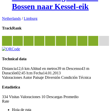
Bossen naar Kessel-eik
Netherlands
/
Limburg
TrackRank
Technical data
Distancia
12,6 km
Altitud en metros
39 m
Descenso
43 m
Duración
02:45 h:m
Fecha
14.01.2013
Valoraciones
Autor
Paisaje
Diversión
Condición
Técnica
Estadística
334 Visitas
Valoraciones
10 Descargas
Promedio
Rate
Hoja de ruta