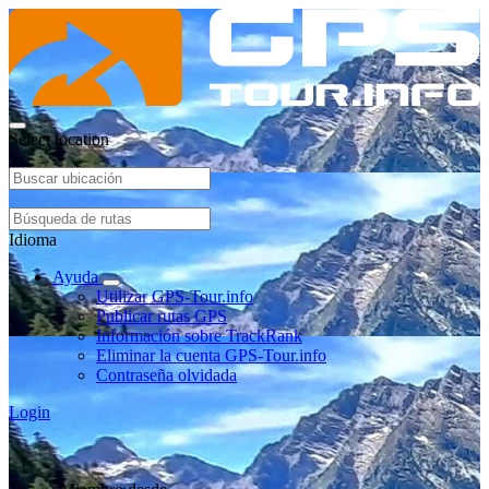
Select location
Idioma
Ayuda
Utilizar GPS-Tour.info
Publicar rutas GPS
Información sobre TrackRank
Eliminar la cuenta GPS-Tour.info
Contraseña olvidada
Login