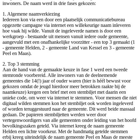
inwoners. De naam werd in drie fases gekozen:
1. Algemene naamverkiezing
Iedereen kon via een door een plaatselijk communicatiebureau
opgezette campagne via internet een willekeurige naam inleveren
hoe vaak hij wilde. Vanuit de ingeleverde namen is door een
werkgroep - bestaande uit mensen vanuit iedere oude gemeente,
aangevuld met een onafhankelijke voorzitter - een top 3 gemaakt (1
- gemeente Helden, 2 - gemeente Land van Kessel en 3 - gemeente
Peel en Maas).
2. Top 3 stemming
Aan de hand van de gemaakte keuze in fase 1 werd een tweede
stemronde voorbereid. Alle inwoners van de deelnemende
gemeentes die 14(!) jaar of ouder waren (hier is héél bewust voor
gekozen omdat de jeugd hierdoor meer betrokken raakte bij de
naamkeuze) kregen een brief met een stembiljet met daarin een
unieke code, om weer via internet te stemmen. Voor mensen die niet
digitaal wilden stemmen kon het stembiljet ook worden ingeleverd
of worden teruggestuurd naar de gemeente. Dit werd beide massaal
gedaan. De papieren stembiljetten werden weer door
vertegenwoordigers van alle gemeenten onder leiding van het hoofd
bevolkingszaken geteld. Via internet kreeg de naam gemeente
Helden een lichte voorkeur. Met de handmatig getelde stemmen
erbij kreeg uiteindelijk de naam gemeente Peel en Maas de meeste