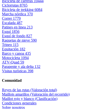
Bicicleta de carreras
10444
Ciclorrutas
8765
Bicicleta de trekking
6084
Marcha nórdica
370
Correr
1779
Escalada
487
Patines en linea
213
Esquí
1856
Esquí de fondo
827
Raquetas de nieve
590
Trineo
115
Equitación
182
Barco y canoa
435
Motocicleta
1094
ATV-Quad
59
Parapente y ala delta
132
Visitas turísticas
398
Comunidad
Reyes de las rutas (Valoración total)
Maillots amarillos (Valoración del recorrido)
Maillot rojo y blanco (Clasificación)
Condiciones generales
Sobre nosotros