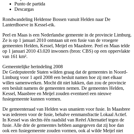
Punto de partida
Descargas
Rondwandeling Heldense Bossen vanuit Helden naar De
Lanterdhoeve in Kessel-eik.
Peel en Maas is een Nederlandse gemeente in de provincie Limburg.
Ze is op 1 januari 2010 ontstaan uit een fusie van de vroegere
gemeenten Helden, Kessel, Meijel en Maasbree. Peel en Maas telde
op 1 januari 2010 43.020 inwoners (bron: CBS) op een oppervlakte
van 161 km².
Gemeentelijke herindeling 2008
De Gedeputeerde Staten wilden graag dat de gemeentes in Noord-
Limburg voor 1 april 2008 een besluit namen hoe zij met elkaar
willen samenwerken. Mocht dit niet lukken, dan zou de provincie
een besluit namens de gemeenten nemen. De gemeentes Helden,
Kessel, Maasbree en Meijel zouden eventueel een nieuwe
fusiegemeente kunnen vormen.
De gemeenteraad van Helden was unaniem voor fusie. In Maasbree
was iedereen voor de fusie, behalve eenmansfractie Lokaal Actief.
In Kessel was slechts één raadslid van Reëel Alternatief tegen de
fusie. Alle drie de gemeentes hebben aangegeven dat zij hoe dan
ook een fusiegemeente zouden vormen, ook al wilde Meijel niet