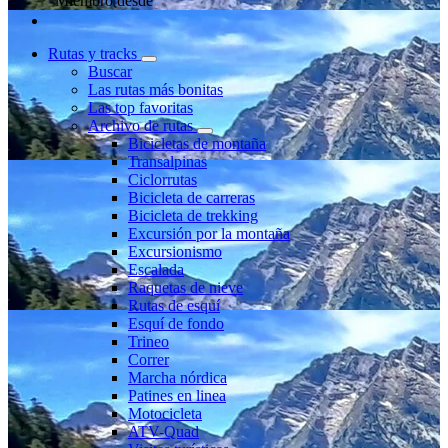
Miembro desde
Rutas y tracks
Buscar
Las rutas más bonitas
Las top favoritas
Archivo de rutas
Bicicletas de montaña
Transalpinas
Ciclorrutas
Bicicleta de carreras
Bicicleta de trekking
Excursión por la montaña
Excursionismo
Escalada
Raquetas de nieve
Rutas de esquí
Esquí de fondo
Trineo
Correr
Marcha nórdica
Patines en linea
Motocicleta
ATV-Quad