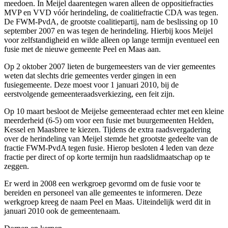
meedoen. In Meijel daarentegen waren alleen de oppositiefracties
MVP en VVD vóór herindeling, de coalitiefractie CDA was tegen.
De FWM-PvdA, de grootste coalitiepartij, nam de beslissing op 10
september 2007 en was tegen de herindeling. Hierbij koos Meijel
voor zelfstandigheid en wilde alleen op lange termijn eventueel een
fusie met de nieuwe gemeente Peel en Maas aan.
Op 2 oktober 2007 lieten de burgemeesters van de vier gemeentes
weten dat slechts drie gemeentes verder gingen in een
fusiegemeente. Deze moest voor 1 januari 2010, bij de
eerstvolgende gemeenteraadsverkiezing, een feit zijn.
Op 10 maart besloot de Meijelse gemeenteraad echter met een kleine
meerderheid (6-5) om voor een fusie met buurgemeenten Helden,
Kessel en Maasbree te kiezen. Tijdens de extra raadsvergadering
over de herindeling van Meijel stemde het grootste gedeelte van de
fractie FWM-PvdA tegen fusie. Hierop besloten 4 leden van deze
fractie per direct of op korte termijn hun raadslidmaatschap op te
zeggen.
Er werd in 2008 een werkgroep gevormd om de fusie voor te
bereiden en personeel van alle gemeentes te informeren. Deze
werkgroep kreeg de naam Peel en Maas. Uiteindelijk werd dit in
januari 2010 ook de gemeentenaam.