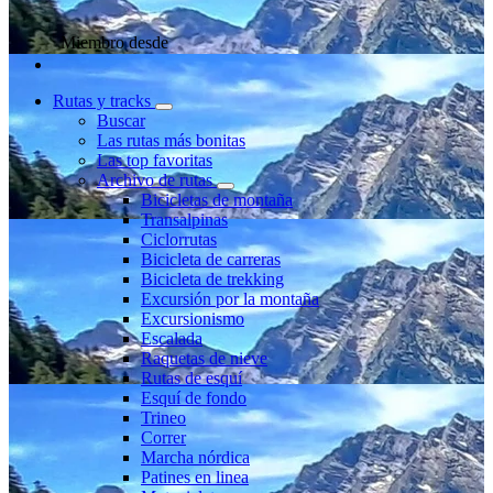
Miembro desde
Rutas y tracks
Buscar
Las rutas más bonitas
Las top favoritas
Archivo de rutas
Bicicletas de montaña
Transalpinas
Ciclorrutas
Bicicleta de carreras
Bicicleta de trekking
Excursión por la montaña
Excursionismo
Escalada
Raquetas de nieve
Rutas de esquí
Esquí de fondo
Trineo
Correr
Marcha nórdica
Patines en linea