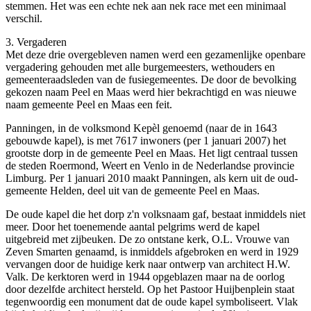
stemmen. Het was een echte nek aan nek race met een minimaal
verschil.
3. Vergaderen
Met deze drie overgebleven namen werd een gezamenlijke openbare
vergadering gehouden met alle burgemeesters, wethouders en
gemeenteraadsleden van de fusiegemeentes. De door de bevolking
gekozen naam Peel en Maas werd hier bekrachtigd en was nieuwe
naam gemeente Peel en Maas een feit.
Panningen, in de volksmond Kepèl genoemd (naar de in 1643
gebouwde kapel), is met 7617 inwoners (per 1 januari 2007) het
grootste dorp in de gemeente Peel en Maas. Het ligt centraal tussen
de steden Roermond, Weert en Venlo in de Nederlandse provincie
Limburg. Per 1 januari 2010 maakt Panningen, als kern uit de oud-
gemeente Helden, deel uit van de gemeente Peel en Maas.
De oude kapel die het dorp z'n volksnaam gaf, bestaat inmiddels niet
meer. Door het toenemende aantal pelgrims werd de kapel
uitgebreid met zijbeuken. De zo ontstane kerk, O.L. Vrouwe van
Zeven Smarten genaamd, is inmiddels afgebroken en werd in 1929
vervangen door de huidige kerk naar ontwerp van architect H.W.
Valk. De kerktoren werd in 1944 opgeblazen maar na de oorlog
door dezelfde architect hersteld. Op het Pastoor Huijbenplein staat
tegenwoordig een monument dat de oude kapel symboliseert. Vlak