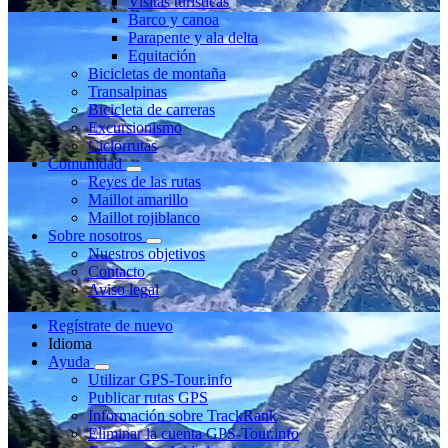
Visitas turísticas
Barco y canoa
Parapente y ala delta
Equitación
Bicicletas de montaña
Transalpinas
Bicicleta de carreras
Excursionismo
Ciclorrutas
Comunidad
Reyes de las rutas
Maillot amarillo
Maillot rojiblanco
Sobre nosotros
Nuestros objetivos
Contacto
Aviso legal
Regístrate de nuevo
Idioma
Ayuda
Utilizar GPS-Tour.info
Publicar rutas GPS
Información sobre TrackRank
Eliminar la cuenta GPS-Tour.info