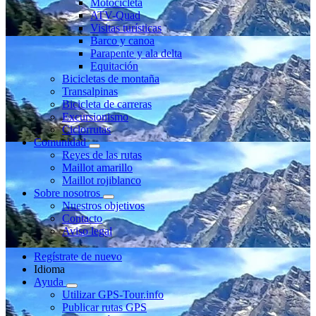
Motocicleta
ATV-Quad
Visitas turísticas
Barco y canoa
Parapente y ala delta
Equitación
Bicicletas de montaña
Transalpinas
Bicicleta de carreras
Excursionismo
Ciclorrutas
Comunidad
Reyes de las rutas
Maillot amarillo
Maillot rojiblanco
Sobre nosotros
Nuestros objetivos
Contacto
Aviso legal
Regístrate de nuevo
Idioma
Ayuda
Utilizar GPS-Tour.info
Publicar rutas GPS