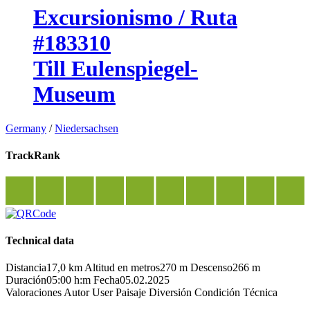
Excursionismo / Ruta
#183310
Till Eulenspiegel-
Museum
Germany
/
Niedersachsen
TrackRank
Technical data
Distancia
17,0 km
Altitud en metros
270 m
Descenso
266 m
Duración
05:00 h:m
Fecha
05.02.2025
Valoraciones
Autor
User
Paisaje
Diversión
Condición
Técnica