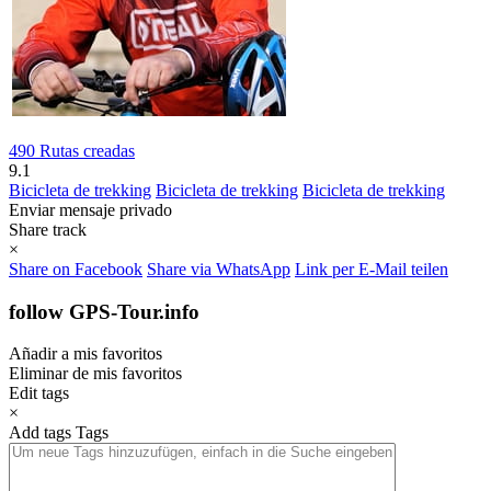
490 Rutas creadas
9.1
Bicicleta de trekking
Bicicleta de trekking
Bicicleta de trekking
Enviar mensaje privado
Share track
×
Share on Facebook
Share via WhatsApp
Link per E-Mail teilen
follow GPS-Tour.info
Añadir a mis favoritos
Eliminar de mis favoritos
Edit tags
×
Add tags
Tags