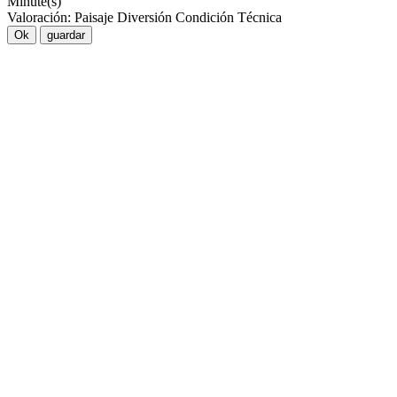
Minute(s)
Valoración:
Paisaje
Diversión
Condición
Técnica
Ok
guardar