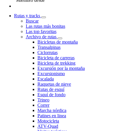
Miembro desde
Rutas y tracks
Buscar
Las rutas más bonitas
Las top favoritas
Archivo de rutas
Bicicletas de montaña
Transalpinas
Ciclorrutas
Bicicleta de carreras
Bicicleta de trekking
Excursión por la montaña
Excursionismo
Escalada
Raquetas de nieve
Rutas de esquí
Esquí de fondo
Trineo
Correr
Marcha nórdica
Patines en linea
Motocicleta
ATV-Quad