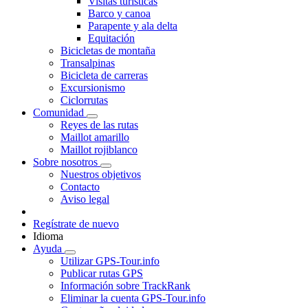
Visitas turísticas
Barco y canoa
Parapente y ala delta
Equitación
Bicicletas de montaña
Transalpinas
Bicicleta de carreras
Excursionismo
Ciclorrutas
Comunidad
Reyes de las rutas
Maillot amarillo
Maillot rojiblanco
Sobre nosotros
Nuestros objetivos
Contacto
Aviso legal
Regístrate de nuevo
Idioma
Ayuda
Utilizar GPS-Tour.info
Publicar rutas GPS
Información sobre TrackRank
Eliminar la cuenta GPS-Tour.info