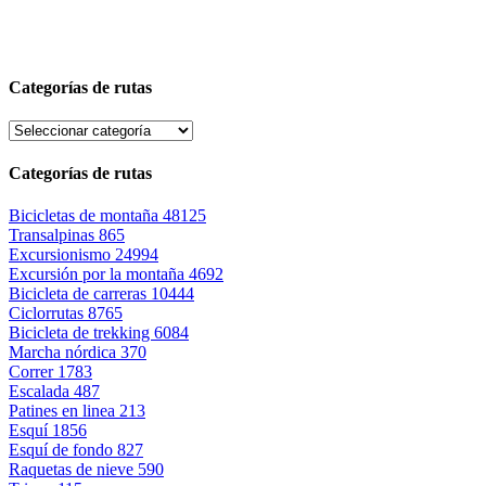
Categorías de rutas
Categorías de rutas
Bicicletas de montaña
48125
Transalpinas
865
Excursionismo
24994
Excursión por la montaña
4692
Bicicleta de carreras
10444
Ciclorrutas
8765
Bicicleta de trekking
6084
Marcha nórdica
370
Correr
1783
Escalada
487
Patines en linea
213
Esquí
1856
Esquí de fondo
827
Raquetas de nieve
590