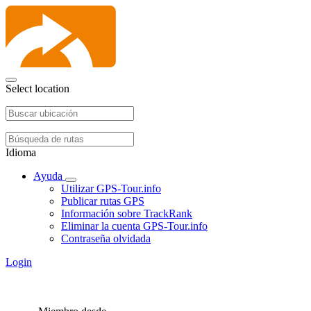
Select location
Idioma
Ayuda
Utilizar GPS-Tour.info
Publicar rutas GPS
Información sobre TrackRank
Eliminar la cuenta GPS-Tour.info
Contraseña olvidada
Login