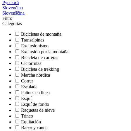
Русский
Slovenčina
Slovenščina
Filtro
Categorías
Bicicletas de montaña
Transalpinas
Excursionismo
Excursión por la montaña
Bicicleta de carreras
Ciclorrutas
Bicicleta de trekking
Marcha nórdica
Correr
Escalada
Patines en linea
Esquí
Esquí de fondo
Raquetas de nieve
Trineo
Equitación
Barco y canoa