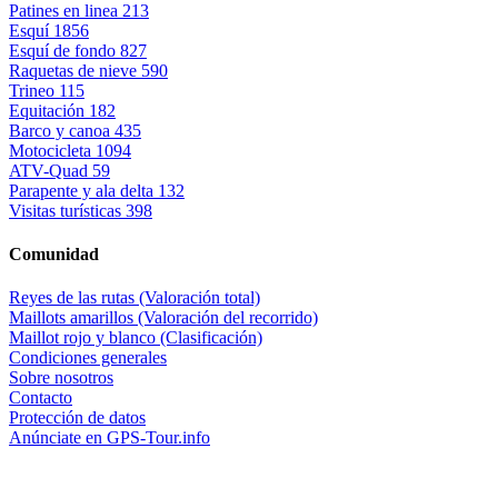
Patines en linea
213
Esquí
1856
Esquí de fondo
827
Raquetas de nieve
590
Trineo
115
Equitación
182
Barco y canoa
435
Motocicleta
1094
ATV-Quad
59
Parapente y ala delta
132
Visitas turísticas
398
Comunidad
Reyes de las rutas (Valoración total)
Maillots amarillos (Valoración del recorrido)
Maillot rojo y blanco (Clasificación)
Condiciones generales
Sobre nosotros
Contacto
Protección de datos
Anúnciate en GPS-Tour.info