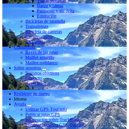
Visitas turísticas
Barco y canoa
Parapente y ala delta
Equitación
Bicicletas de montaña
Transalpinas
Bicicleta de carreras
Excursionismo
Ciclorrutas
Comunidad
Reyes de las rutas
Maillot amarillo
Maillot rojiblanco
Sobre nosotros
Nuestros objetivos
Contacto
Aviso legal
Regístrate de nuevo
Idioma
Ayuda
Utilizar GPS-Tour.info
Publicar rutas GPS
Información sobre TrackRank
Eliminar la cuenta GPS-Tour.info