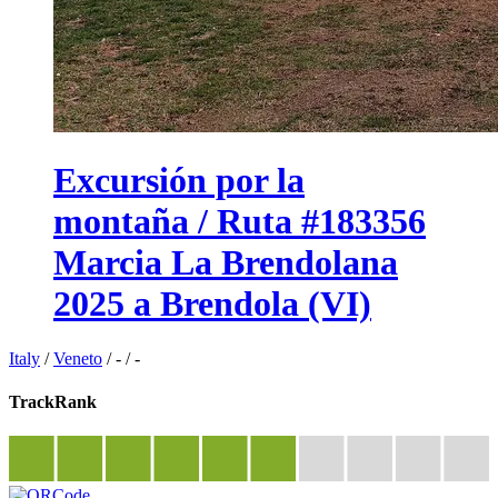
Excursión por la
montaña / Ruta #183356
Marcia La Brendolana
2025 a Brendola (VI)
Italy
/
Veneto
/
-
/
-
TrackRank