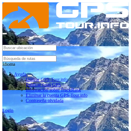
Select location
Idioma
Ayuda
Utilizar GPS-Tour.info
Publicar rutas GPS
Información sobre TrackRank
Eliminar la cuenta GPS-Tour.info
Contraseña olvidada
Login