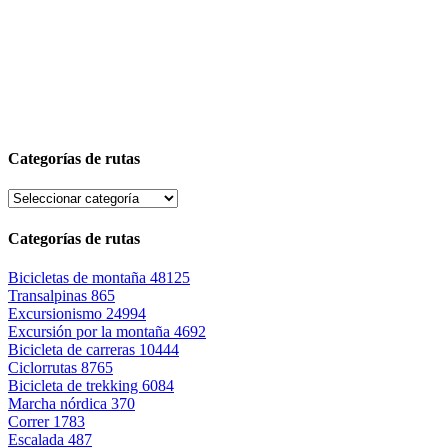
Categorías de rutas
Categorías de rutas
Bicicletas de montaña
48125
Transalpinas
865
Excursionismo
24994
Excursión por la montaña
4692
Bicicleta de carreras
10444
Ciclorrutas
8765
Bicicleta de trekking
6084
Marcha nórdica
370
Correr
1783
Escalada
487