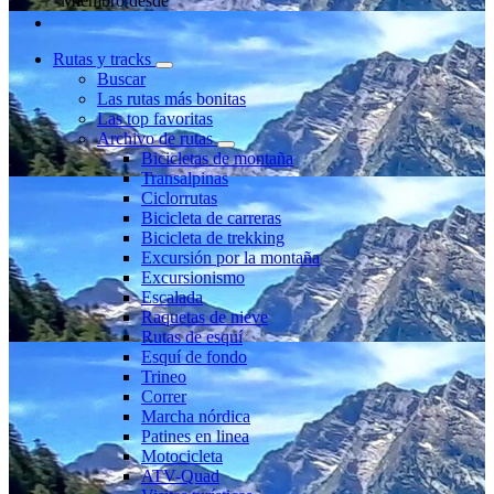
Miembro desde
Rutas y tracks
Buscar
Las rutas más bonitas
Las top favoritas
Archivo de rutas
Bicicletas de montaña
Transalpinas
Ciclorrutas
Bicicleta de carreras
Bicicleta de trekking
Excursión por la montaña
Excursionismo
Escalada
Raquetas de nieve
Rutas de esquí
Esquí de fondo
Trineo
Correr
Marcha nórdica
Patines en linea
Motocicleta
ATV-Quad