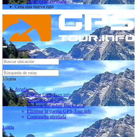
Contraseña olvidada
Crea una nueva ruta
Select location
Idioma
Ayuda
Utilizar GPS-Tour.info
Publicar rutas GPS
Información sobre TrackRank
Eliminar la cuenta GPS-Tour.info
Contraseña olvidada
Login