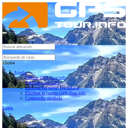
Select location
Idioma
Ayuda
Utilizar GPS-Tour.info
Publicar rutas GPS
Información sobre TrackRank
Eliminar la cuenta GPS-Tour.info
Contraseña olvidada
Login