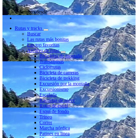
Miembro desde
Rutas y tracks
Buscar
Las rutas más bonitas
Las top favoritas
Archivo de rutas
Bicicletas de montaña
Transalpinas
Ciclorrutas
Bicicleta de carreras
Bicicleta de trekking
Excursión por la montaña
Excursionismo
Escalada
Raquetas de nieve
Rutas de esquí
Esquí de fondo
Trineo
Correr
Marcha nórdica
Patines en linea