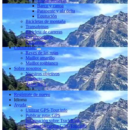
Visitas turísticas
Barco y canoa
Parapente y ala delta
Equitación
Bicicletas de montaña
Transalpinas
Bicicleta de carreras
Excursionismo
Ciclorrutas
Comunidad
Reyes de las rutas
Maillot amarillo
Maillot rojiblanco
Sobre nosotros
Nuestros objetivos
Contacto
Aviso legal
Regístrate de nuevo
Idioma
Ayuda
Utilizar GPS-Tour.info
Publicar rutas GPS
Información sobre TrackRank
Eliminar la cuenta GPS-Tour.info