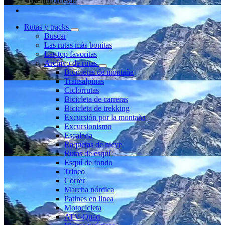
Miembro desde
Rutas y tracks
Buscar
Las rutas más bonitas
Las top favoritas
Archivo de rutas
Bicicletas de montaña
Transalpinas
Ciclorrutas
Bicicleta de carreras
Bicicleta de trekking
Excursión por la montaña
Excursionismo
Escalada
Raquetas de nieve
Rutas de esquí
Esquí de fondo
Trineo
Correr
Marcha nórdica
Patines en linea
Motocicleta
ATV-Quad