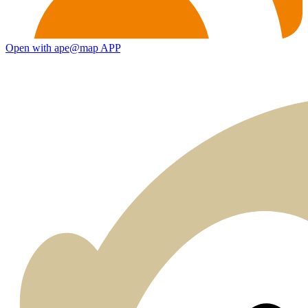
Open with ape@map APP