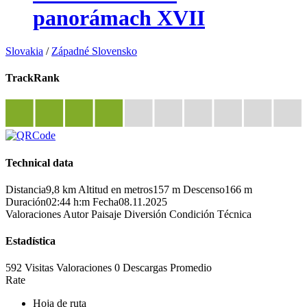
panorámach XVII
Slovakia
/
Západné Slovensko
TrackRank
Technical data
Distancia
9,8 km
Altitud en metros
157 m
Descenso
166 m
Duración
02:44 h:m
Fecha
08.11.2025
Valoraciones
Autor
Paisaje
Diversión
Condición
Técnica
Estadística
592 Visitas
Valoraciones
0 Descargas
Promedio
Rate
Hoja de ruta