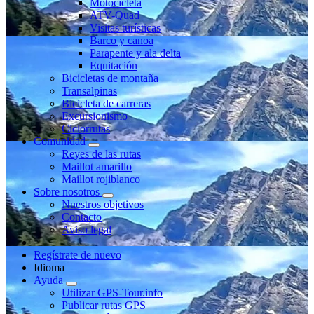
Motocicleta
ATV-Quad
Visitas turísticas
Barco y canoa
Parapente y ala delta
Equitación
Bicicletas de montaña
Transalpinas
Bicicleta de carreras
Excursionismo
Ciclorrutas
Comunidad
Reyes de las rutas
Maillot amarillo
Maillot rojiblanco
Sobre nosotros
Nuestros objetivos
Contacto
Aviso legal
Regístrate de nuevo
Idioma
Ayuda
Utilizar GPS-Tour.info
Publicar rutas GPS