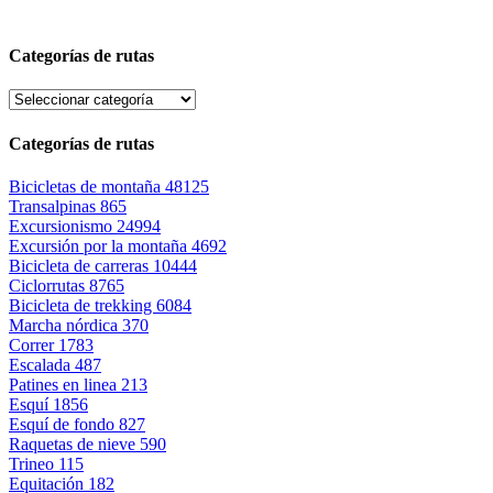
Categorías de rutas
Categorías de rutas
Bicicletas de montaña
48125
Transalpinas
865
Excursionismo
24994
Excursión por la montaña
4692
Bicicleta de carreras
10444
Ciclorrutas
8765
Bicicleta de trekking
6084
Marcha nórdica
370
Correr
1783
Escalada
487
Patines en linea
213
Esquí
1856
Esquí de fondo
827
Raquetas de nieve
590
Trineo
115
Equitación
182