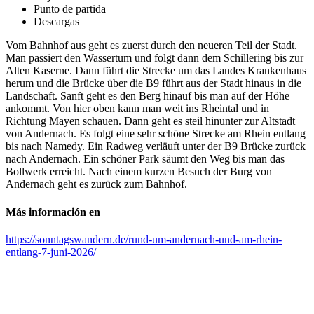
Punto de partida
Descargas
Vom Bahnhof aus geht es zuerst durch den neueren Teil der Stadt.
Man passiert den Wassertum und folgt dann dem Schillering bis zur
Alten Kaserne. Dann führt die Strecke um das Landes Krankenhaus
herum und die Brücke über die B9 führt aus der Stadt hinaus in die
Landschaft. Sanft geht es den Berg hinauf bis man auf der Höhe
ankommt. Von hier oben kann man weit ins Rheintal und in
Richtung Mayen schauen. Dann geht es steil hinunter zur Altstadt
von Andernach. Es folgt eine sehr schöne Strecke am Rhein entlang
bis nach Namedy. Ein Radweg verläuft unter der B9 Brücke zurück
nach Andernach. Ein schöner Park säumt den Weg bis man das
Bollwerk erreicht. Nach einem kurzen Besuch der Burg von
Andernach geht es zurück zum Bahnhof.
Más información en
https://sonntagswandern.de/rund-um-andernach-und-am-rhein-
entlang-7-juni-2026/