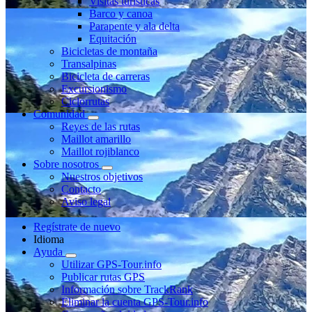
Visitas turísticas
Barco y canoa
Parapente y ala delta
Equitación
Bicicletas de montaña
Transalpinas
Bicicleta de carreras
Excursionismo
Ciclorrutas
Comunidad
Reyes de las rutas
Maillot amarillo
Maillot rojiblanco
Sobre nosotros
Nuestros objetivos
Contacto
Aviso legal
Regístrate de nuevo
Idioma
Ayuda
Utilizar GPS-Tour.info
Publicar rutas GPS
Información sobre TrackRank
Eliminar la cuenta GPS-Tour.info