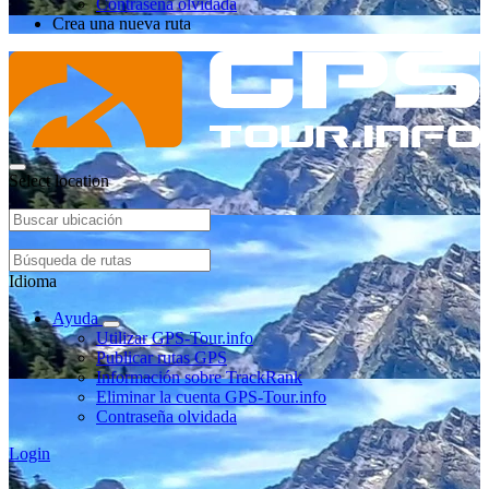
Contraseña olvidada
Crea una nueva ruta
Select location
Idioma
Ayuda
Utilizar GPS-Tour.info
Publicar rutas GPS
Información sobre TrackRank
Eliminar la cuenta GPS-Tour.info
Contraseña olvidada
Login