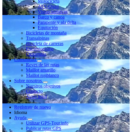
Motocicleta
ATV-Quad
Visitas turísticas
Barco y canoa
Parapente y ala delta
Equitación
Bicicletas de montaña
Transalpinas
Bicicleta de carreras
Excursionismo
Ciclorrutas
Comunidad
Reyes de las rutas
Maillot amarillo
Maillot rojiblanco
Sobre nosotros
Nuestros objetivos
Contacto
Aviso legal
Regístrate de nuevo
Idioma
Ayuda
Utilizar GPS-Tour.info
Publicar rutas GPS