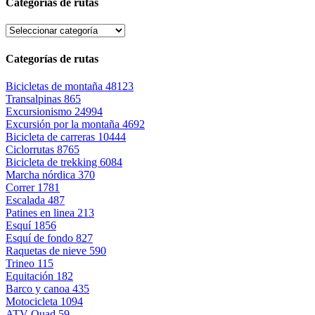
Categorías de rutas
Categorías de rutas
Bicicletas de montaña
48123
Transalpinas
865
Excursionismo
24994
Excursión por la montaña
4692
Bicicleta de carreras
10444
Ciclorrutas
8765
Bicicleta de trekking
6084
Marcha nórdica
370
Correr
1781
Escalada
487
Patines en linea
213
Esquí
1856
Esquí de fondo
827
Raquetas de nieve
590
Trineo
115
Equitación
182
Barco y canoa
435
Motocicleta
1094
ATV-Quad
59