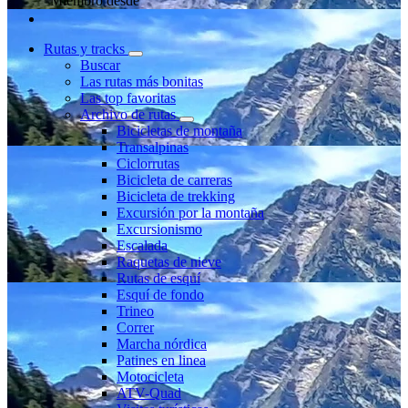
Miembro desde
Rutas y tracks
Buscar
Las rutas más bonitas
Las top favoritas
Archivo de rutas
Bicicletas de montaña
Transalpinas
Ciclorrutas
Bicicleta de carreras
Bicicleta de trekking
Excursión por la montaña
Excursionismo
Escalada
Raquetas de nieve
Rutas de esquí
Esquí de fondo
Trineo
Correr
Marcha nórdica
Patines en linea
Motocicleta
ATV-Quad