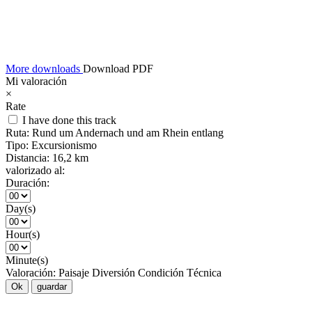
More downloads
Download PDF
Mi valoración
×
Rate
I have done this track
Ruta:
Rund um Andernach und am Rhein entlang
Tipo:
Excursionismo
Distancia:
16,2 km
valorizado al:
Duración:
Day(s)
Hour(s)
Minute(s)
Valoración:
Paisaje
Diversión
Condición
Técnica
Ok
guardar