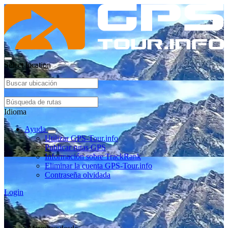
Select location
Idioma
Ayuda
Utilizar GPS-Tour.info
Publicar rutas GPS
Información sobre TrackRank
Eliminar la cuenta GPS-Tour.info
Contraseña olvidada
Login