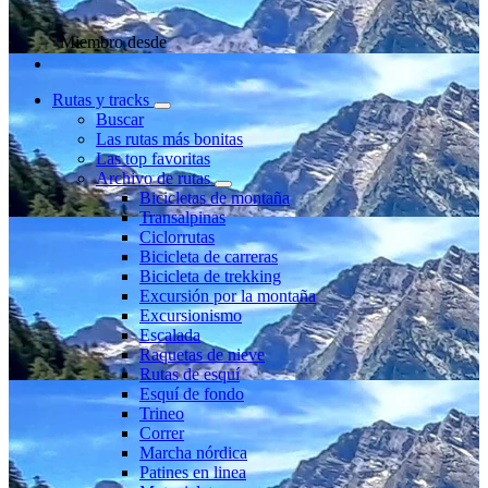
Miembro desde
Rutas y tracks
Buscar
Las rutas más bonitas
Las top favoritas
Archivo de rutas
Bicicletas de montaña
Transalpinas
Ciclorrutas
Bicicleta de carreras
Bicicleta de trekking
Excursión por la montaña
Excursionismo
Escalada
Raquetas de nieve
Rutas de esquí
Esquí de fondo
Trineo
Correr
Marcha nórdica
Patines en linea