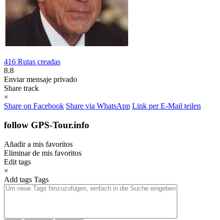
416 Rutas creadas
8.8
Enviar mensaje privado
Share track
×
Share on Facebook
Share via WhatsApp
Link per E-Mail teilen
follow GPS-Tour.info
Añadir a mis favoritos
Eliminar de mis favoritos
Edit tags
×
Add tags
Tags