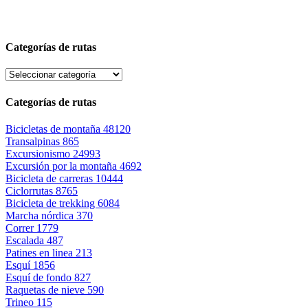
Categorías de rutas
Categorías de rutas
Bicicletas de montaña
48120
Transalpinas
865
Excursionismo
24993
Excursión por la montaña
4692
Bicicleta de carreras
10444
Ciclorrutas
8765
Bicicleta de trekking
6084
Marcha nórdica
370
Correr
1779
Escalada
487
Patines en linea
213
Esquí
1856
Esquí de fondo
827
Raquetas de nieve
590
Trineo
115