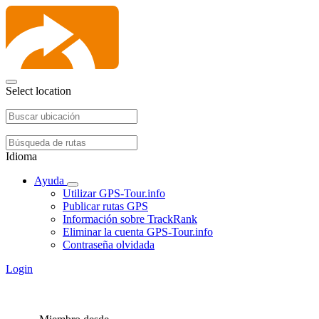
Select location
Idioma
Ayuda
Utilizar GPS-Tour.info
Publicar rutas GPS
Información sobre TrackRank
Eliminar la cuenta GPS-Tour.info
Contraseña olvidada
Login