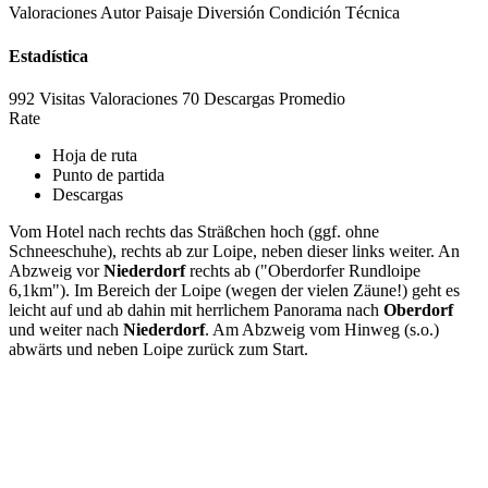
Valoraciones
Autor
Paisaje
Diversión
Condición
Técnica
Estadística
992 Visitas
Valoraciones
70 Descargas
Promedio
Rate
Hoja de ruta
Punto de partida
Descargas
Vom Hotel nach rechts das Sträßchen hoch (ggf. ohne
Schneeschuhe), rechts ab zur Loipe, neben dieser links weiter. An
Abzweig vor
Niederdorf
rechts ab ("Oberdorfer Rundloipe
6,1km"). Im Bereich der Loipe (wegen der vielen Zäune!) geht es
leicht auf und ab dahin mit herrlichem Panorama nach
Oberdorf
und weiter nach
Niederdorf
. Am Abzweig vom Hinweg (s.o.)
abwärts und neben Loipe zurück zum Start.