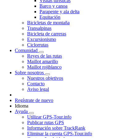
Visitas turísticas
Barco y canoa
Parapente y ala delta
Equitación
Bicicletas de montaña
Transalpinas
Bicicleta de carreras
Excursionismo
Ciclorrutas
Comunidad
Reyes de las rutas
Maillot amarillo
Maillot rojiblanco
Sobre nosotros
Nuestros objetivos
Contacto
Aviso legal
Regístrate de nuevo
Idioma
Ayuda
Utilizar GPS-Tour.info
Publicar rutas GPS
Información sobre TrackRank
Eliminar la cuenta GPS-Tour.info