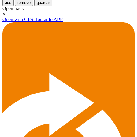
add
remove
guardar
Open track
×
Open with GPS-Tour.info APP