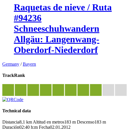
Raquetas de nieve / Ruta
#94236
Schneeschuhwandern
Allgäu: Langenwang-
Oberdorf-Niederdorf
Germany
/
Bayern
TrackRank
Technical data
Distancia
8,1 km
Altitud en metros
183 m
Descenso
183 m
Duración
02:40 h:m
Fecha
02.01.2012