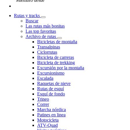
Miembro desde
Rutas y tracks
Buscar
Las rutas más bonitas
Las top favoritas
Archivo de rutas
Bicicletas de montaña
Transalpinas
Ciclorrutas
Bicicleta de carreras
Bicicleta de trekking
Excursión por la montaña
Excursionismo
Escalada
Raquetas de nieve
Rutas de esquí
Esquí de fondo
Trineo
Correr
Marcha nórdica
Patines en linea
Motocicleta
ATV-Quad