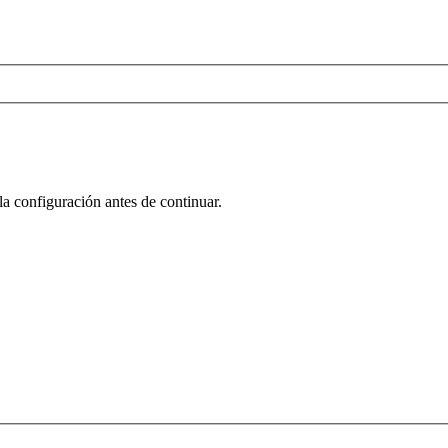
la configuración antes de continuar.