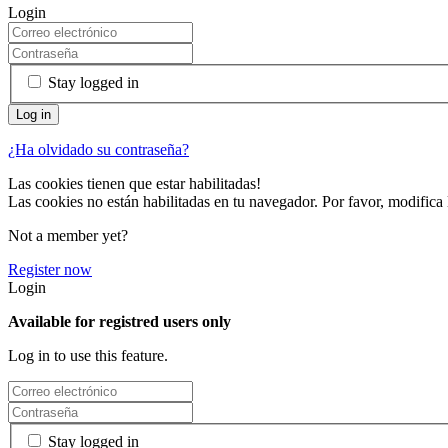
Login
Stay logged in
¿Ha olvidado su contraseña?
Las cookies tienen que estar habilitadas!
Las cookies no están habilitadas en tu navegador. Por favor, modifica 
Not a member yet?
Register now
Login
Available for registred users only
Log in to use this feature.
Stay logged in