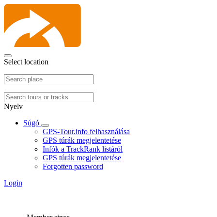
Select location
Nyelv
Súgó
GPS-Tour.info felhasználása
GPS túrák megjelentetése
Infók a TrackRank listáról
GPS túrák megjelentetése
Forgotten password
Login