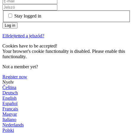
Stay logged in
Elfelejtetted a jelszód?
Cookies have to be accepted!
Your browser's cookie functionality is disabled. Please enable this
functionality.
Not a member yet?
Register now
Nyelv
Čeština
Deutsch
English
Español
Français
Magyar
Italiano
Nederlands
Polski