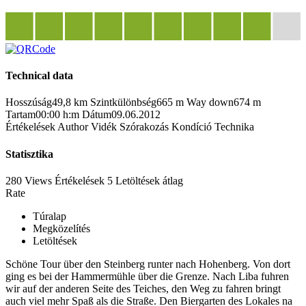
Technical data
Hosszúság
49,8 km
Szintkülönbség
665 m
Way down
674 m
Tartam
00:00 h:m
Dátum
09.06.2012
Értékelések
Author
Vidék
Szórakozás
Kondíció
Technika
Statisztika
280 Views
Értékelések
5 Letöltések
átlag
Rate
Túralap
Megközelítés
Letöltések
Schöne Tour über den Steinberg runter nach Hohenberg. Von dort
ging es bei der Hammermühle über die Grenze. Nach Liba fuhren
wir auf der anderen Seite des Teiches, den Weg zu fahren bringt
auch viel mehr Spaß als die Straße. Den Biergarten des Lokales na