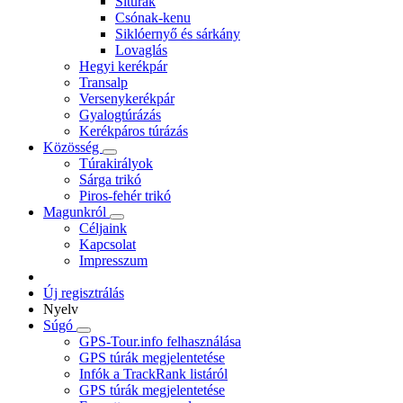
Sítúrák
Csónak-kenu
Siklóernyő és sárkány
Lovaglás
Hegyi kerékpár
Transalp
Versenykerékpár
Gyalogtúrázás
Kerékpáros túrázás
Közösség
Túrakirályok
Sárga trikó
Piros-fehér trikó
Magunkról
Céljaink
Kapcsolat
Impresszum
Új regisztrálás
Nyelv
Súgó
GPS-Tour.info felhasználása
GPS túrák megjelentetése
Infók a TrackRank listáról
GPS túrák megjelentetése