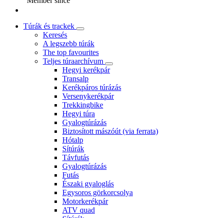
Member since
Túrák és trackek
Keresés
A legszebb túrák
The top favourites
Teljes túraarchívum
Hegyi kerékpár
Transalp
Kerékpáros túrázás
Versenykerékpár
Trekkingbike
Hegyi túra
Gyalogtúrázás
Biztosított mászóút (via ferrata)
Hótalp
Sítúrák
Távfutás
Gyalogtúrázás
Futás
Északi gyaloglás
Egysoros görkorcsolya
Motorkerékpár
ATV quad