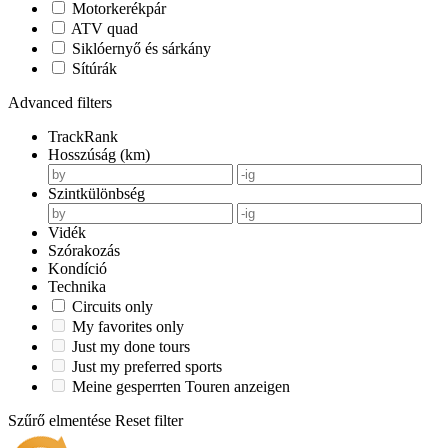
Motorkerékpár
ATV quad
Siklóernyő és sárkány
Sítúrák
Advanced filters
TrackRank
Hosszúság (km)
Szintkülönbség
Vidék
Szórakozás
Kondíció
Technika
Circuits only
My favorites only
Just my done tours
Just my preferred sports
Meine gesperrten Touren anzeigen
Szűrő elmentése
Reset filter