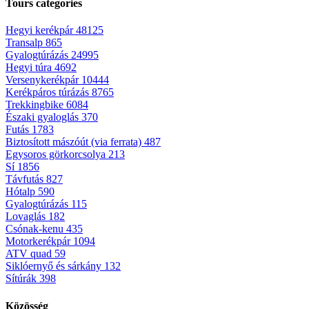
Tours categories
Hegyi kerékpár
48125
Transalp
865
Gyalogtúrázás
24995
Hegyi túra
4692
Versenykerékpár
10444
Kerékpáros túrázás
8765
Trekkingbike
6084
Északi gyaloglás
370
Futás
1783
Biztosított mászóút (via ferrata)
487
Egysoros görkorcsolya
213
Sí
1856
Távfutás
827
Hótalp
590
Gyalogtúrázás
115
Lovaglás
182
Csónak-kenu
435
Motorkerékpár
1094
ATV quad
59
Siklóernyő és sárkány
132
Sítúrák
398
Közösség