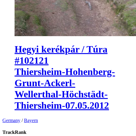
Hegyi kerékpár / Túra
#102121
Thiersheim-Hohenberg-
Grunt-Ackerl-
Wellerthal-Höchstädt-
Thiersheim-07.05.2012
Germany
/
Bayern
TrackRank