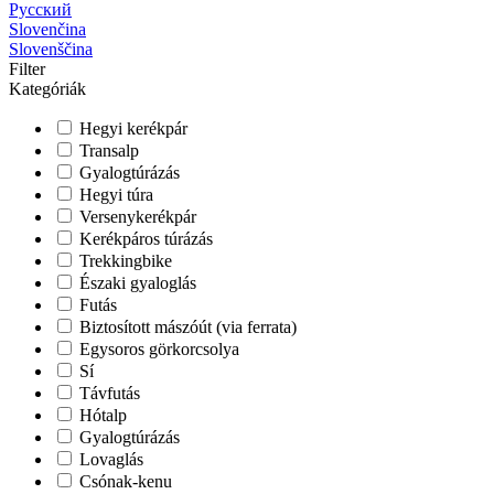
Русский
Slovenčina
Slovenščina
Filter
Kategóriák
Hegyi kerékpár
Transalp
Gyalogtúrázás
Hegyi túra
Versenykerékpár
Kerékpáros túrázás
Trekkingbike
Északi gyaloglás
Futás
Biztosított mászóút (via ferrata)
Egysoros görkorcsolya
Sí
Távfutás
Hótalp
Gyalogtúrázás
Lovaglás
Csónak-kenu