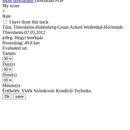
More downloads
Download PDF
My score
×
Rate
I have done this track
Túra:
Thiersheim-Hohenberg-Grunt-Ackerl-Wellerthal-Höchstädt-
Thiersheim-07.05.2012
jelleg:
Hegyi kerékpár
Hosszúság:
49,8 km
Evaluated on:
Tartam:
Day(s)
Hour(s)
Minute(s)
Értékelés:
Vidék
Szórakozás
Kondíció
Technika
Ok
save