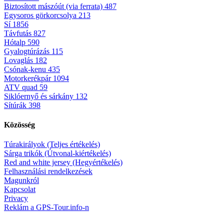
Biztosított mászóút (via ferrata)
487
Egysoros görkorcsolya
213
Sí
1856
Távfutás
827
Hótalp
590
Gyalogtúrázás
115
Lovaglás
182
Csónak-kenu
435
Motorkerékpár
1094
ATV quad
59
Siklóernyő és sárkány
132
Sítúrák
398
Közösség
Túrakirályok (Teljes értékelés)
Sárga trikók (Útvonal-kiértékelés)
Red and white jersey (Hegyértékelés)
Felhasználási rendelkezések
Magunkról
Kapcsolat
Privacy
Reklám a GPS-Tour.info-n