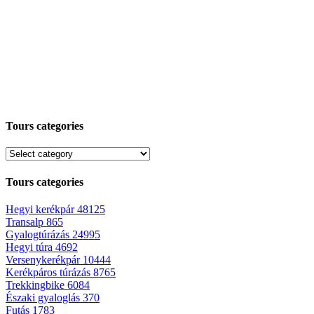
Tours categories
Tours categories
Hegyi kerékpár
48125
Transalp
865
Gyalogtúrázás
24995
Hegyi túra
4692
Versenykerékpár
10444
Kerékpáros túrázás
8765
Trekkingbike
6084
Északi gyaloglás
370
Futás
1783