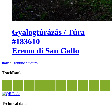
Gyalogtúrázás / Túra
#183610
Eremo di San Gallo
Italy
/
Trentino Südtirol
TrackRank
Technical data