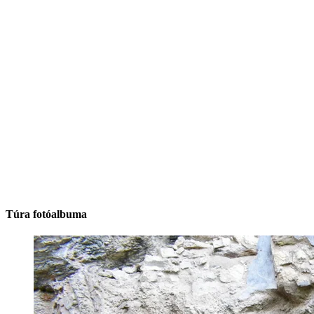
Túra fotóalbuma