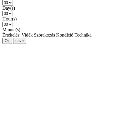
Day(s)
Hour(s)
Minute(s)
Értékelés:
Vidék
Szórakozás
Kondíció
Technika
Ok
save