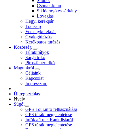
Sítúrák
Csónak-kenu
Siklóernyő és sárkány
Lovaglás
Hegyi kerékpár
Transalp
Versenykerékpár
Gyalogtúrázás
Kerékpáros túrázás
Közösség
Túrakirályok
Sárga trikó
Piros-fehér trikó
Magunkról
Céljaink
Kapcsolat
Impresszum
Új regisztrálás
Nyelv
Súgó
GPS-Tour.info felhasználása
GPS túrák megjelentetése
Infók a TrackRank listáról
GPS túrák megjelentetése