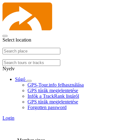
Select location
Nyelv
Súgó
GPS-Tour.info felhasználása
GPS túrák megjelentetése
Infók a TrackRank listáról
GPS túrák megjelentetése
Forgotten password
Login