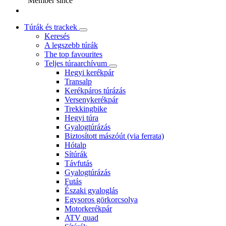
Member since
Túrák és trackek
Keresés
A legszebb túrák
The top favourites
Teljes túraarchívum
Hegyi kerékpár
Transalp
Kerékpáros túrázás
Versenykerékpár
Trekkingbike
Hegyi túra
Gyalogtúrázás
Biztosított mászóút (via ferrata)
Hótalp
Sítúrák
Távfutás
Gyalogtúrázás
Futás
Északi gyaloglás
Egysoros görkorcsolya
Motorkerékpár
ATV quad