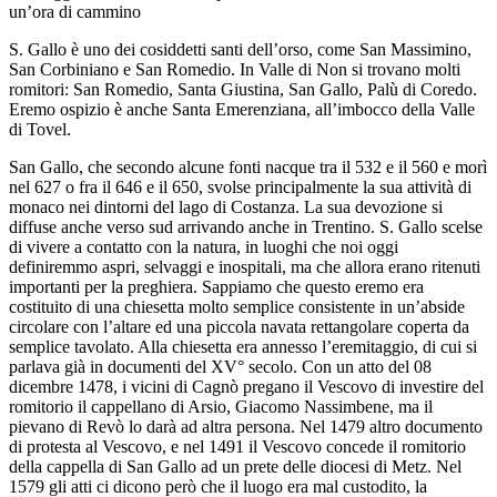
un’ora di cammino
S. Gallo è uno dei cosiddetti santi dell’orso, come San Massimino,
San Corbiniano e San Romedio. In Valle di Non si trovano molti
romitori: San Romedio, Santa Giustina, San Gallo, Palù di Coredo.
Eremo ospizio è anche Santa Emerenziana, all’imbocco della Valle
di Tovel.
San Gallo, che secondo alcune fonti nacque tra il 532 e il 560 e morì
nel 627 o fra il 646 e il 650, svolse principalmente la sua attività di
monaco nei dintorni del lago di Costanza. La sua devozione si
diffuse anche verso sud arrivando anche in Trentino. S. Gallo scelse
di vivere a contatto con la natura, in luoghi che noi oggi
definiremmo aspri, selvaggi e inospitali, ma che allora erano ritenuti
importanti per la preghiera. Sappiamo che questo eremo era
costituito di una chiesetta molto semplice consistente in un’abside
circolare con l’altare ed una piccola navata rettangolare coperta da
semplice tavolato. Alla chiesetta era annesso l’eremitaggio, di cui si
parlava già in documenti del XV° secolo. Con un atto del 08
dicembre 1478, i vicini di Cagnò pregano il Vescovo di investire del
romitorio il cappellano di Arsio, Giacomo Nassimbene, ma il
pievano di Revò lo darà ad altra persona. Nel 1479 altro documento
di protesta al Vescovo, e nel 1491 il Vescovo concede il romitorio
della cappella di San Gallo ad un prete delle diocesi di Metz. Nel
1579 gli atti ci dicono però che il luogo era mal custodito, la