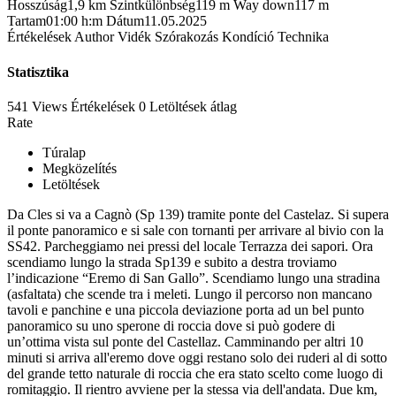
Hosszúság
1,9 km
Szintkülönbség
119 m
Way down
117 m
Tartam
01:00 h:m
Dátum
11.05.2025
Értékelések
Author
Vidék
Szórakozás
Kondíció
Technika
Statisztika
541 Views
Értékelések
0 Letöltések
átlag
Rate
Túralap
Megközelítés
Letöltések
Da Cles si va a Cagnò (Sp 139) tramite ponte del Castelaz. Si supera
il ponte panoramico e si sale con tornanti per arrivare al bivio con la
SS42. Parcheggiamo nei pressi del locale Terrazza dei sapori. Ora
scendiamo lungo la strada Sp139 e subito a destra troviamo
l’indicazione “Eremo di San Gallo”. Scendiamo lungo una stradina
(asfaltata) che scende tra i meleti. Lungo il percorso non mancano
tavoli e panchine e una piccola deviazione porta ad un bel punto
panoramico su uno sperone di roccia dove si può godere di
un’ottima vista sul ponte del Castellaz. Camminando per altri 10
minuti si arriva all'eremo dove oggi restano solo dei ruderi al di sotto
del grande tetto naturale di roccia che era stato scelto come luogo di
romitaggio. Il rientro avviene per la stessa via dell'andata. Due
km,