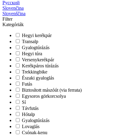
Русский
Slovenčina
Slovenščina
Filter
Kategóriák
Hegyi kerékpár
Transalp
Gyalogtúrázás
Hegyi túra
Versenykerékpár
Kerékpáros túrázás
Trekkingbike
Északi gyaloglás
Futás
Biztosított mászóút (via ferrata)
Egysoros görkorcsolya
Sí
Távfutás
Hótalp
Gyalogtúrázás
Lovaglás
Csónak-kenu