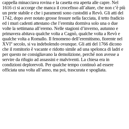
cappella minacciava rovina e la casetta era aperta alle capre. Nel
1616 ci si accorge che manca il crocefisso all’altare, che non c’è più
un prete stabile e che i paramenti sono custoditi a Revò. Gli atti del
1742, dopo aver notato grosse fessure nella facciata, il tetto fradicio
ed i muri cadenti attestano che l’eremita dormiva solo una o due
volte la settimana all’eremo. Nelle stagioni d’inverno, autunno e
primavera abitava qualche volta a Cagnò, qualche volta a Revò e
qualche volta a Romallo. Il fenomeno dell’eremitismo, fiorente nel
XVI° secolo, si va indebolendo ovunque. Gli atti del 1766 dicono
che il romitorio è vacante e ridotto simile ad una spelonca di ladri e
per questo ne consigliavano la demolizione, perché non avesse a
servire da rifugio ad assassini e malviventi. La chiesa era in
condizioni deplorevoli. Per qualche tempo continuò ad essere
officiata una volta all’anno, ma poi, trascurata e spogliata.