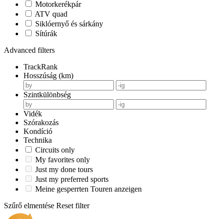
Motorkerékpár
ATV quad
Siklóernyő és sárkány
Sítúrák
Advanced filters
TrackRank
Hosszúság (km)
Szintkülönbség
Vidék
Szórakozás
Kondíció
Technika
Circuits only
My favorites only
Just my done tours
Just my preferred sports
Meine gesperrten Touren anzeigen
Szűrő elmentése
Reset filter