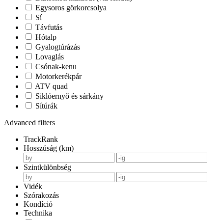
Egysoros görkorcsolya
Sí
Távfutás
Hótalp
Gyalogtúrázás
Lovaglás
Csónak-kenu
Motorkerékpár
ATV quad
Siklóernyő és sárkány
Sítúrák
Advanced filters
TrackRank
Hosszúság (km)
Szintkülönbség
Vidék
Szórakozás
Kondíció
Technika