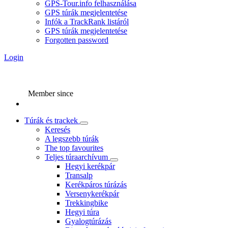
GPS-Tour.info felhasználása
GPS túrák megjelentetése
Infók a TrackRank listáról
GPS túrák megjelentetése
Forgotten password
Login
Member since
Túrák és trackek
Keresés
A legszebb túrák
The top favourites
Teljes túraarchívum
Hegyi kerékpár
Transalp
Kerékpáros túrázás
Versenykerékpár
Trekkingbike
Hegyi túra
Gyalogtúrázás