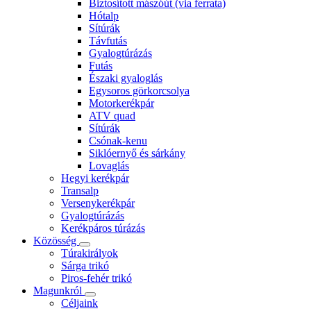
Biztosított mászóút (via ferrata)
Hótalp
Sítúrák
Távfutás
Gyalogtúrázás
Futás
Északi gyaloglás
Egysoros görkorcsolya
Motorkerékpár
ATV quad
Sítúrák
Csónak-kenu
Siklóernyő és sárkány
Lovaglás
Hegyi kerékpár
Transalp
Versenykerékpár
Gyalogtúrázás
Kerékpáros túrázás
Közösség
Túrakirályok
Sárga trikó
Piros-fehér trikó
Magunkról
Céljaink