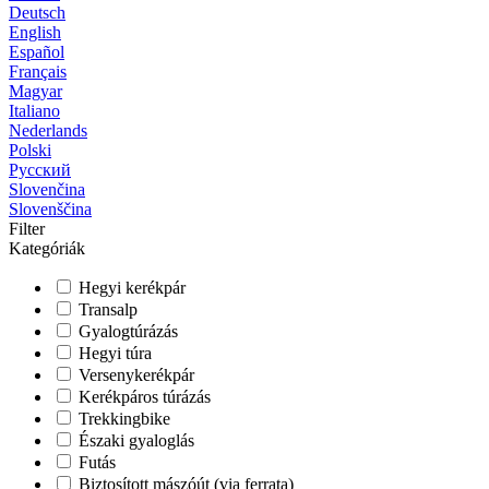
Deutsch
English
Español
Français
Magyar
Italiano
Nederlands
Polski
Русский
Slovenčina
Slovenščina
Filter
Kategóriák
Hegyi kerékpár
Transalp
Gyalogtúrázás
Hegyi túra
Versenykerékpár
Kerékpáros túrázás
Trekkingbike
Északi gyaloglás
Futás
Biztosított mászóút (via ferrata)