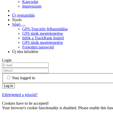
Kapcsolat
Impresszum
Új regisztrálás
Nyelv
Súgó
GPS-Tour.info felhasználása
GPS túrák megjelentetése
Infók a TrackRank listáról
GPS túrák megjelentetése
Forgotten password
Új túra készítése
Login
Stay logged in
Elfelejtetted a jelszód?
Cookies have to be accepted!
Your browser's cookie functionality is disabled. Please enable this func