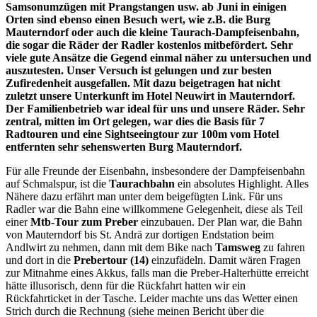
Samsonumzügen mit Prangstangen usw. ab Juni in einigen
Orten sind ebenso einen Besuch wert, wie z.B. die Burg
Mauterndorf oder auch die kleine Taurach-Dampfeisenbahn,
die sogar die Räder der Radler kostenlos mitbefördert. Sehr
viele gute Ansätze die Gegend einmal näher zu untersuchen und
auszutesten. Unser Versuch ist gelungen und zur besten
Zufiredenheit ausgefallen. Mit dazu beigetragen hat nicht
zuletzt unsere Unterkunft im Hotel Neuwirt in Mauterndorf.
Der Familienbetrieb war ideal für uns und unsere Räder. Sehr
zentral, mitten im Ort gelegen, war dies die Basis für 7
Radtouren und eine Sightseeingtour zur 100m vom Hotel
entfernten sehr sehenswerten Burg Mauterndorf.
Für alle Freunde der Eisenbahn, insbesondere der Dampfeisenbahn
auf Schmalspur, ist die
Taurachbahn
ein absolutes Highlight. Alles
Nähere dazu erfährt man unter dem beigefügten Link. Für uns
Radler war die Bahn eine willkommene Gelegenheit, diese als Teil
einer
Mtb-Tour zum Preber
einzubauen. Der Plan war, die Bahn
von Mauterndorf bis St. Andrä zur dortigen Endstation beim
Andlwirt zu nehmen, dann mit dem Bike nach
Tamsweg
zu fahren
und dort in die
Prebertour (14)
einzufädeln. Damit wären Fragen
zur Mitnahme eines Akkus, falls man die Preber-Halterhütte erreicht
hätte illusorisch, denn für die Rückfahrt hatten wir ein
Rückfahrticket in der Tasche. Leider machte uns das Wetter einen
Strich durch die Rechnung (siehe meinen Bericht über die