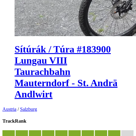
Sítúrák / Túra #183900
Lungau VIII
Taurachbahn
Mauterndorf - St. Andrä
Andlwirt
Austria
/
Salzburg
TrackRank