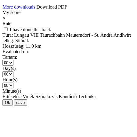
More downloads
Download PDF
My score
×
Rate
I have done this track
Túra:
Lungau VIII Taurachbahn Mauterndorf - St. Andrä Andlwirt
jelleg:
Sítúrák
Hosszúság:
11,0 km
Evaluated on:
Tartam:
Day(s)
Hour(s)
Minute(s)
Értékelés:
Vidék
Szórakozás
Kondíció
Technika
Ok
save