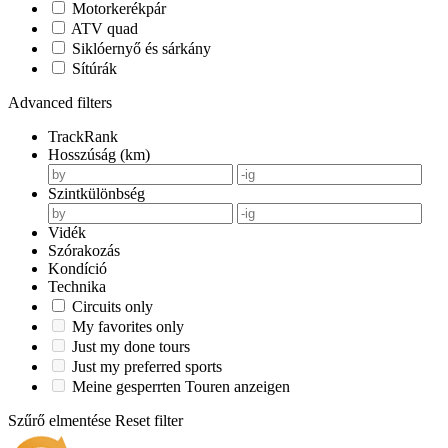
Motorkerékpár
ATV quad
Siklóernyő és sárkány
Sítúrák
Advanced filters
TrackRank
Hosszúság (km)
Szintkülönbség
Vidék
Szórakozás
Kondíció
Technika
Circuits only
My favorites only
Just my done tours
Just my preferred sports
Meine gesperrten Touren anzeigen
Szűrő elmentése
Reset filter