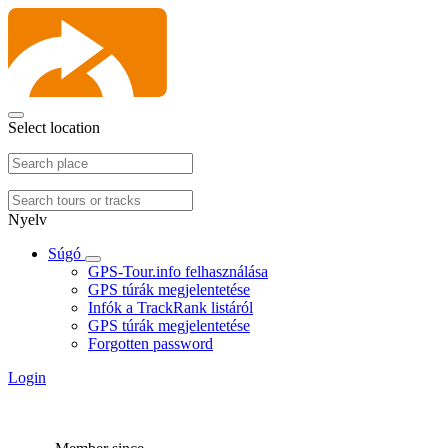
Select location
Nyelv
Súgó
GPS-Tour.info felhasználása
GPS túrák megjelentetése
Infók a TrackRank listáról
GPS túrák megjelentetése
Forgotten password
Login