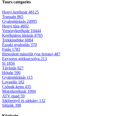
Tours categories
Hegyi kerékpár
48125
Transalp
865
Gyalogtúrázás
24995
Hegyi túra
4692
Versenykerékpár
10444
Kerékpáros túrázás
8765
Trekkingbike
6084
Északi gyaloglás
370
Futás
1783
Biztosított mászóút (via ferrata)
487
Egysoros görkorcsolya
213
Sí
1856
Távfutás
827
Hótalp
590
Gyalogtúrázás
115
Lovaglás
182
Csónak-kenu
435
Motorkerékpár
1094
ATV quad
59
Siklóernyő és sárkány
132
Sítúrák
398
Közösség