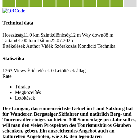
Technical data
Hosszúság
11,0 km
Szintkülönbség
12 m
Way down
88 m
Tartam
01:00 h:m
Dátum
25.07.2025
Értékelések
Author
Vidék
Szórakozás
Kondíció
Technika
Statisztika
1263 Views
Értékelések
0 Letöltések
átlag
Rate
Túralap
Megközelítés
Letöltések
Der Lungau, das sonnenreichste Gebiet im Land Salzburg hat
für Wanderer, Bergsteiger,Skifahrer und natürlich Berg- und
Tourenradler einiges zu bieten. 300 Sonnentage pro Jahr soll es,
will man den vielen Prospekten des Tourismusbüros Glauben
schenken, geben. Ein ausreichendes Angebot auch an
kulturellen Angeboten, wie z.B. den legendären