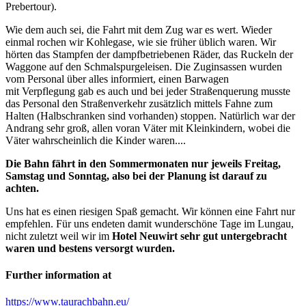
Prebertour).
Wie dem auch sei, die Fahrt mit dem Zug war es wert. Wieder
einmal rochen wir Kohlegase, wie sie früher üblich waren. Wir
hörten das Stampfen der dampfbetriebenen Räder, das Ruckeln der
Waggone auf den Schmalspurgeleisen. Die Zuginsassen wurden
vom Personal über alles informiert, einen Barwagen
mit Verpflegung gab es auch und bei jeder Straßenquerung musste
das Personal den Straßenverkehr zusätzlich mittels Fahne zum
Halten (Halbschranken sind vorhanden) stoppen. Natürlich war der
Andrang sehr groß, allen voran Väter mit Kleinkindern, wobei die
Väter wahrscheinlich die Kinder waren....
Die Bahn fährt in den Sommermonaten nur jeweils Freitag,
Samstag und Sonntag, also bei der Planung ist darauf zu
achten.
Uns hat es einen riesigen Spaß gemacht. Wir können eine Fahrt nur
empfehlen. Für uns endeten damit wunderschöne Tage im Lungau,
nicht zuletzt weil wir im
Hotel Neuwirt sehr gut untergebracht
waren und bestens versorgt wurden.
Further information at
https://www.taurachbahn.eu/