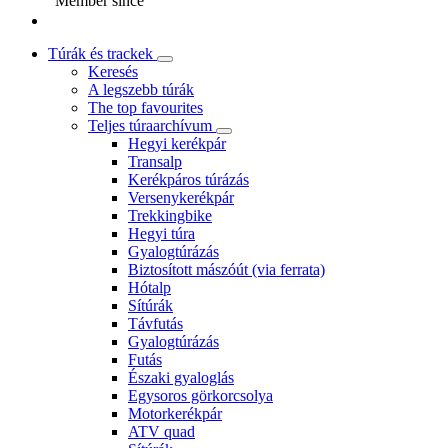
Member since
Túrák és trackek
Keresés
A legszebb túrák
The top favourites
Teljes túraarchívum
Hegyi kerékpár
Transalp
Kerékpáros túrázás
Versenykerékpár
Trekkingbike
Hegyi túra
Gyalogtúrázás
Biztosított mászóút (via ferrata)
Hótalp
Sítúrák
Távfutás
Gyalogtúrázás
Futás
Északi gyaloglás
Egysoros görkorcsolya
Motorkerékpár
ATV quad