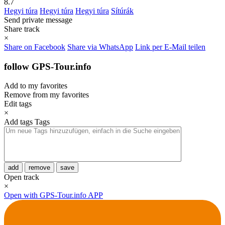
8.7
Hegyi túra
Hegyi túra
Hegyi túra
Sítúrák
Send private message
Share track
×
Share on Facebook
Share via WhatsApp
Link per E-Mail teilen
follow GPS-Tour.info
Add to my favorites
Remove from my favorites
Edit tags
×
Add tags
Tags
add
remove
save
Open track
×
Open with GPS-Tour.info APP