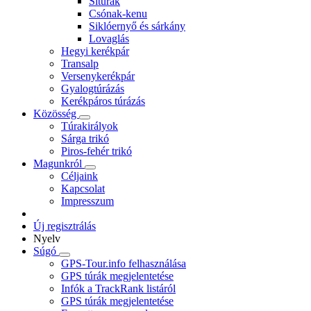
Sítúrák
Csónak-kenu
Siklóernyő és sárkány
Lovaglás
Hegyi kerékpár
Transalp
Versenykerékpár
Gyalogtúrázás
Kerékpáros túrázás
Közösség
Túrakirályok
Sárga trikó
Piros-fehér trikó
Magunkról
Céljaink
Kapcsolat
Impresszum
Új regisztrálás
Nyelv
Súgó
GPS-Tour.info felhasználása
GPS túrák megjelentetése
Infók a TrackRank listáról
GPS túrák megjelentetése