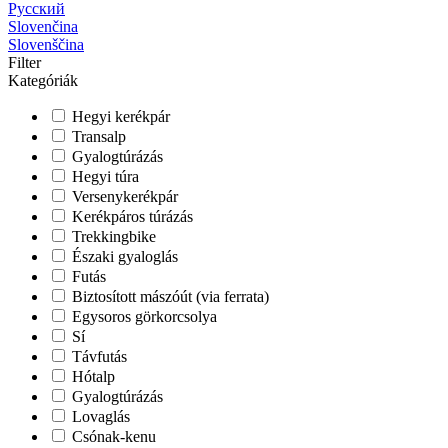
Русский
Slovenčina
Slovenščina
Filter
Kategóriák
Hegyi kerékpár
Transalp
Gyalogtúrázás
Hegyi túra
Versenykerékpár
Kerékpáros túrázás
Trekkingbike
Északi gyaloglás
Futás
Biztosított mászóút (via ferrata)
Egysoros görkorcsolya
Sí
Távfutás
Hótalp
Gyalogtúrázás
Lovaglás
Csónak-kenu