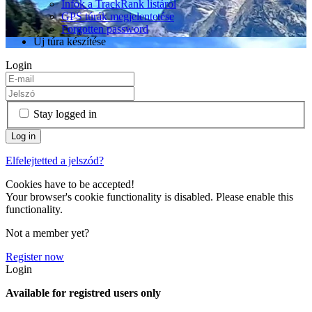
Infók a TrackRank listáról
GPS túrák megjelentetése
Forgotten password
Új túra készítése
Login
Stay logged in
Elfelejtetted a jelszód?
Cookies have to be accepted!
Your browser's cookie functionality is disabled. Please enable this
functionality.
Not a member yet?
Register now
Login
Available for registred users only