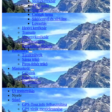
Motorkerékpár
ATV quad
Sítúrák
Csónak-kenu
Siklóernyő és sárkány
Lovaglás
Hegyi kerékpár
Transalp
Versenykerékpár
Gyalogtúrázás
Kerékpáros túrázás
Közösség
Túrakirályok
Sárga trikó
Piros-fehér trikó
Magunkról
Céljaink
Kapcsolat
Impresszum
Új regisztrálás
Nyelv
Súgó
GPS-Tour.info felhasználása
GPS túrák megjelentetése