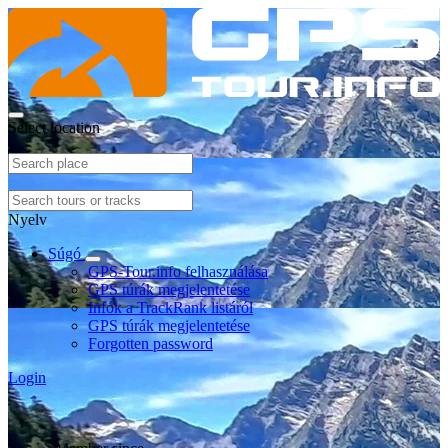
Select location
Nyelv
Súgó
GPS-Tour.info felhasználása
GPS túrák megjelentetése
Infók a TrackRank listáról
GPS túrák megjelentetése
Forgotten password
Login