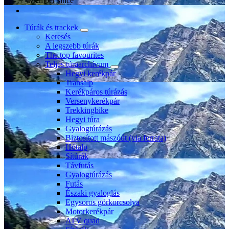
Member since
Túrák és trackek
Keresés
A legszebb túrák
The top favourites
Teljes túraarchívum
Hegyi kerékpár
Transalp
Kerékpáros túrázás
Versenykerékpár
Trekkingbike
Hegyi túra
Gyalogtúrázás
Biztosított mászóút (via ferrata)
Hótalp
Sítúrák
Távfutás
Gyalogtúrázás
Futás
Északi gyaloglás
Egysoros görkorcsolya
Motorkerékpár
ATV quad