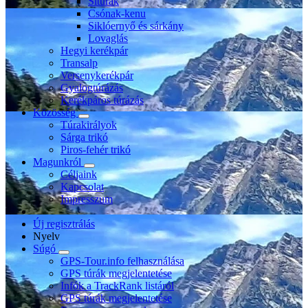
Sítúrák
Csónak-kenu
Siklóernyő és sárkány
Lovaglás
Hegyi kerékpár
Transalp
Versenykerékpár
Gyalogtúrázás
Kerékpáros túrázás
Közösség
Túrakirályok
Sárga trikó
Piros-fehér trikó
Magunkról
Céljaink
Kapcsolat
Impresszum
Új regisztrálás
Nyelv
Súgó
GPS-Tour.info felhasználása
GPS túrák megjelentetése
Infók a TrackRank listáról
GPS túrák megjelentetése