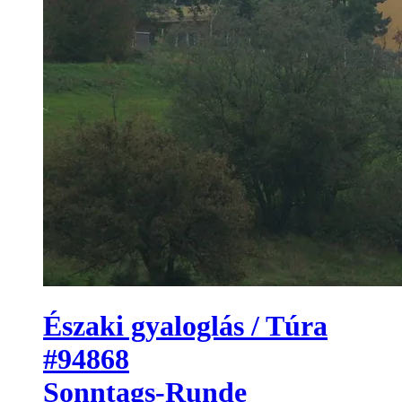
Északi gyaloglás / Túra
#94868
Sonntags-Runde