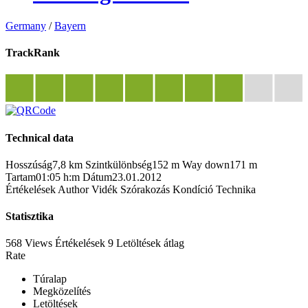
Germany
/
Bayern
TrackRank
Technical data
Hosszúság
7,8 km
Szintkülönbség
152 m
Way down
171 m
Tartam
01:05 h:m
Dátum
23.01.2012
Értékelések
Author
Vidék
Szórakozás
Kondíció
Technika
Statisztika
568 Views
Értékelések
9 Letöltések
átlag
Rate
Túralap
Megközelítés
Letöltések