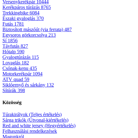
Versenykerékpár
10444
Kerékpáros túrázás
8765
Trekkingbike
6084
Északi gyaloglás
370
Futás
1781
Biztosított mászóút (via ferrata)
487
Egysoros görkorcsolya
213
Sí
1856
Távfutás
827
Hótalp
590
Gyalogtúrázás
115
Lovaglás
182
Csónak-kenu
435
Motorkerékpár
1094
ATV quad
59
Siklóernyő és sárkány
132
Sítúrák
398
Közösség
Túrakirályok (Teljes értékelés)
Sárga trikók (Útvonal-kiértékelés)
Red and white jersey (Hegyértékelés)
Felhasználási rendelkezések
Magunkról