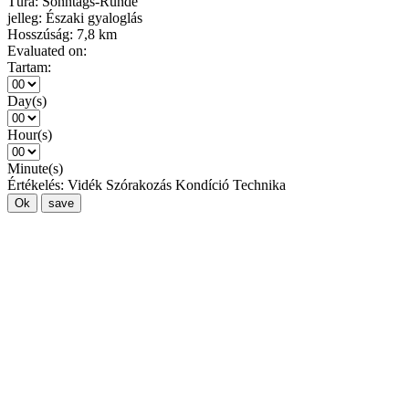
Túra:
Sonntags-Runde
jelleg:
Északi gyaloglás
Hosszúság:
7,8 km
Evaluated on:
Tartam:
Day(s)
Hour(s)
Minute(s)
Értékelés:
Vidék
Szórakozás
Kondíció
Technika
Ok
save