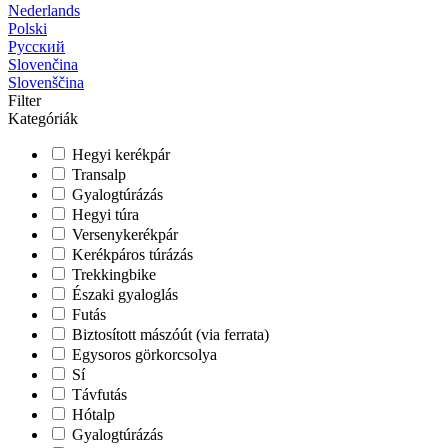
Nederlands
Polski
Русский
Slovenčina
Slovenščina
Filter
Kategóriák
Hegyi kerékpár
Transalp
Gyalogtúrázás
Hegyi túra
Versenykerékpár
Kerékpáros túrázás
Trekkingbike
Északi gyaloglás
Futás
Biztosított mászóút (via ferrata)
Egysoros görkorcsolya
Sí
Távfutás
Hótalp
Gyalogtúrázás