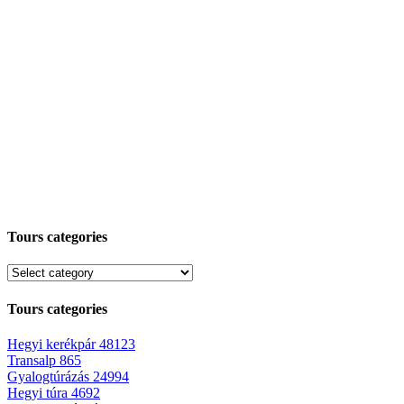
Tours categories
Tours categories
Hegyi kerékpár
48123
Transalp
865
Gyalogtúrázás
24994
Hegyi túra
4692