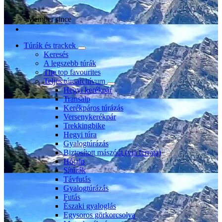
Member since
Túrák és trackek
Keresés
A legszebb túrák
The top favourites
Teljes túraarchívum
Hegyi kerékpár
Transalp
Kerékpáros túrázás
Versenykerékpár
Trekkingbike
Hegyi túra
Gyalogtúrázás
Biztosított mászóút (via ferrata)
Hótalp
Sítúrák
Távfutás
Gyalogtúrázás
Futás
Északi gyaloglás
Egysoros görkorcsolya