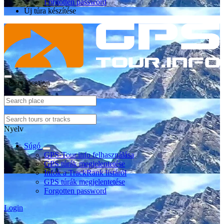
Forgotten password
Új túra készítése
Select location
Nyelv
Súgó
GPS-Tour.info felhasználása
GPS túrák megjelentetése
Infók a TrackRank listáról
GPS túrák megjelentetése
Forgotten password
Login