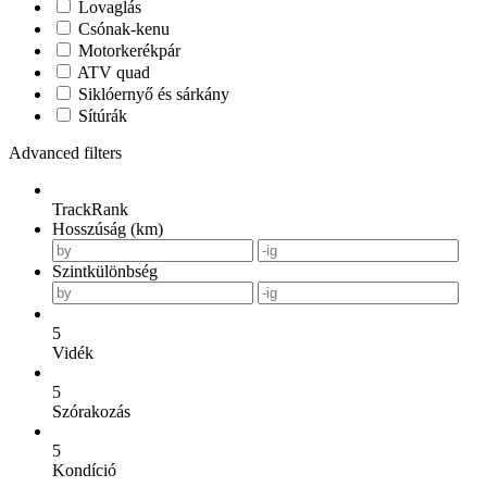
Lovaglás
Csónak-kenu
Motorkerékpár
ATV quad
Siklóernyő és sárkány
Sítúrák
Advanced filters
TrackRank
Hosszúság (km)
Szintkülönbség
5
Vidék
5
Szórakozás
5
Kondíció