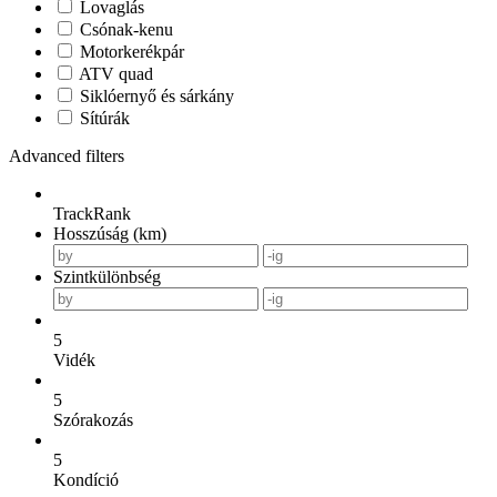
Lovaglás
Csónak-kenu
Motorkerékpár
ATV quad
Siklóernyő és sárkány
Sítúrák
Advanced filters
TrackRank
Hosszúság (km)
Szintkülönbség
5
Vidék
5
Szórakozás
5
Kondíció