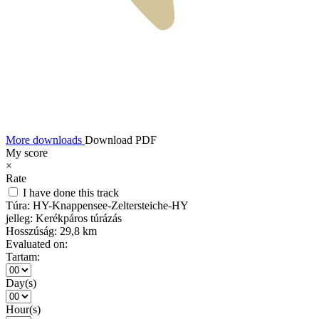
More downloads
Download PDF
My score
×
Rate
I have done this track
Túra:
HY-Knappensee-Zeltersteiche-HY
jelleg:
Kerékpáros túrázás
Hosszúság:
29,8 km
Evaluated on:
Tartam:
Day(s)
Hour(s)