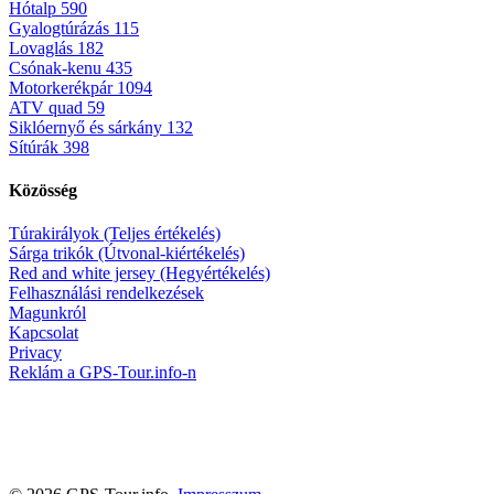
Hótalp
590
Gyalogtúrázás
115
Lovaglás
182
Csónak-kenu
435
Motorkerékpár
1094
ATV quad
59
Siklóernyő és sárkány
132
Sítúrák
398
Közösség
Túrakirályok (Teljes értékelés)
Sárga trikók (Útvonal-kiértékelés)
Red and white jersey (Hegyértékelés)
Felhasználási rendelkezések
Magunkról
Kapcsolat
Privacy
Reklám a GPS-Tour.info-n