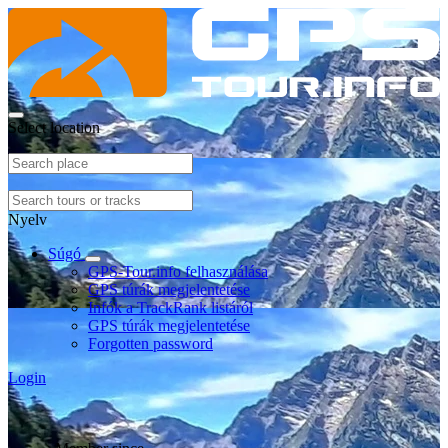
Select location
Nyelv
Súgó
GPS-Tour.info felhasználása
GPS túrák megjelentetése
Infók a TrackRank listáról
GPS túrák megjelentetése
Forgotten password
Login