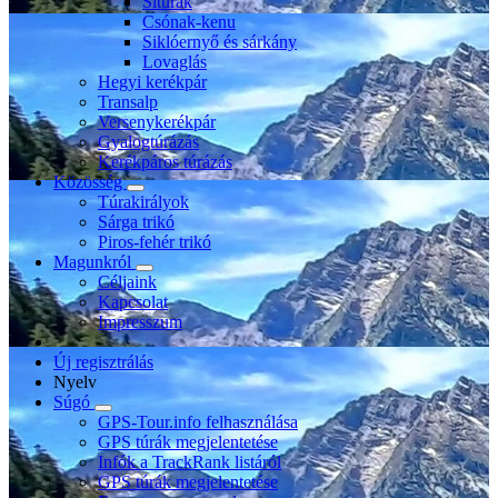
Sítúrák
Csónak-kenu
Siklóernyő és sárkány
Lovaglás
Hegyi kerékpár
Transalp
Versenykerékpár
Gyalogtúrázás
Kerékpáros túrázás
Közösség
Túrakirályok
Sárga trikó
Piros-fehér trikó
Magunkról
Céljaink
Kapcsolat
Impresszum
Új regisztrálás
Nyelv
Súgó
GPS-Tour.info felhasználása
GPS túrák megjelentetése
Infók a TrackRank listáról
GPS túrák megjelentetése