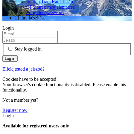
Infók a TrackRank listáról
GPS túrák megjelentetése
Forgotten password
Új túra készítése
Login
Stay logged in
Elfelejtetted a jelszód?
Cookies have to be accepted!
Your browser's cookie functionality is disabled. Please enable this
functionality.
Not a member yet?
Register now
Login
Available for registred users only