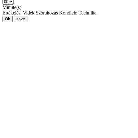
Minute(s)
Értékelés:
Vidék
Szórakozás
Kondíció
Technika
Ok
save