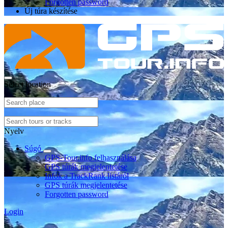
Forgotten password
Új túra készítése
Select location
Nyelv
Súgó
GPS-Tour.info felhasználása
GPS túrák megjelentetése
Infók a TrackRank listáról
GPS túrák megjelentetése
Forgotten password
Login