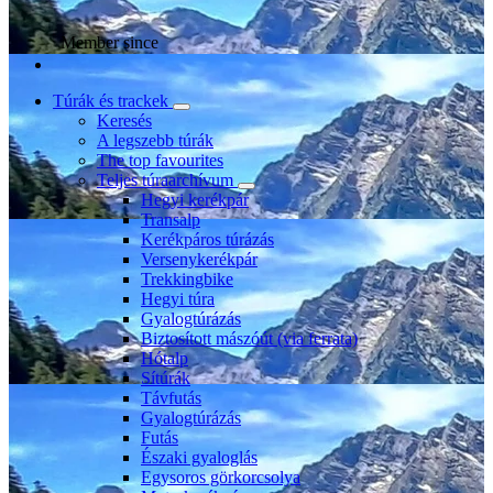
Member since
Túrák és trackek
Keresés
A legszebb túrák
The top favourites
Teljes túraarchívum
Hegyi kerékpár
Transalp
Kerékpáros túrázás
Versenykerékpár
Trekkingbike
Hegyi túra
Gyalogtúrázás
Biztosított mászóút (via ferrata)
Hótalp
Sítúrák
Távfutás
Gyalogtúrázás
Futás
Északi gyaloglás
Egysoros görkorcsolya