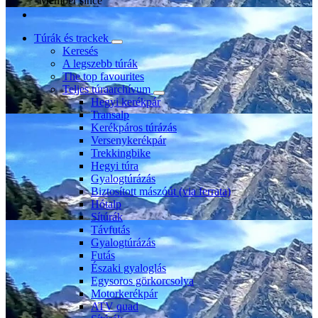
Member since
Túrák és trackek
Keresés
A legszebb túrák
The top favourites
Teljes túraarchívum
Hegyi kerékpár
Transalp
Kerékpáros túrázás
Versenykerékpár
Trekkingbike
Hegyi túra
Gyalogtúrázás
Biztosított mászóút (via ferrata)
Hótalp
Sítúrák
Távfutás
Gyalogtúrázás
Futás
Északi gyaloglás
Egysoros görkorcsolya
Motorkerékpár
ATV quad