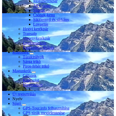
Motorkerékpár
ATV quad
Sítúrák
Csónak-kenu
Siklóernyő és sárkány
Lovaglás
Hegyi kerékpár
Transalp
Versenykerékpár
Gyalogtúrázás
Kerékpáros túrázás
Közösség
Túrakirályok
Sárga trikó
Piros-fehér trikó
Magunkról
Céljaink
Kapcsolat
Impresszum
Új regisztrálás
Nyelv
Súgó
GPS-Tour.info felhasználása
GPS túrák megjelentetése