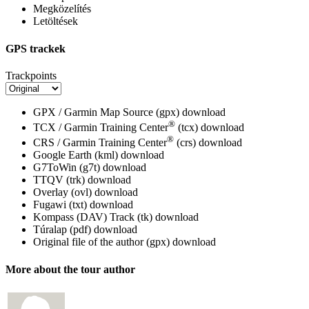
Megközelítés
Letöltések
GPS trackek
Trackpoints
GPX / Garmin Map Source (gpx)
download
®
TCX / Garmin Training Center
(tcx)
download
®
CRS / Garmin Training Center
(crs)
download
Google Earth (kml)
download
G7ToWin (g7t)
download
TTQV (trk)
download
Overlay (ovl)
download
Fugawi (txt)
download
Kompass (DAV) Track (tk)
download
Túralap (pdf)
download
Original file of the author (gpx)
download
More about the tour author