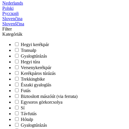
Nederlands
Polski
Русский
Slovenčina
Slovenščina
Filter
Kategóriák
Hegyi kerékpár
Transalp
Gyalogtúrázás
Hegyi túra
Versenykerékpár
Kerékpáros túrázás
Trekkingbike
Északi gyaloglás
Futás
Biztosított mászóút (via ferrata)
Egysoros görkorcsolya
Sí
Távfutás
Hótalp
Gyalogtúrázás