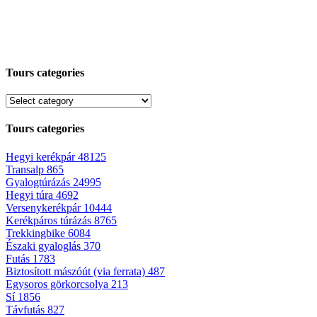
Tours categories
Tours categories
Hegyi kerékpár
48125
Transalp
865
Gyalogtúrázás
24995
Hegyi túra
4692
Versenykerékpár
10444
Kerékpáros túrázás
8765
Trekkingbike
6084
Északi gyaloglás
370
Futás
1783
Biztosított mászóút (via ferrata)
487
Egysoros görkorcsolya
213
Sí
1856
Távfutás
827