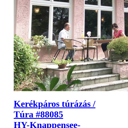
Kerékpáros túrázás /
Túra #88085
HY-Knappensee-