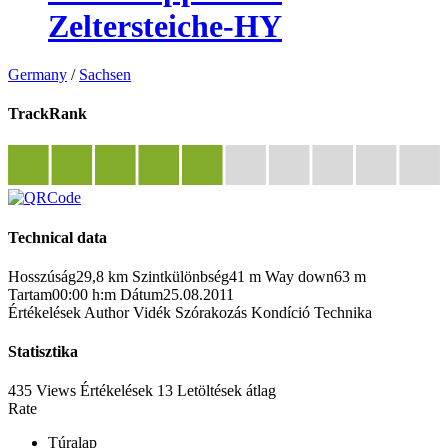
Zeltersteiche-HY
Germany
/
Sachsen
TrackRank
Technical data
Hosszúság
29,8 km
Szintkülönbség
41 m
Way down
63 m
Tartam
00:00 h:m
Dátum
25.08.2011
Értékelések
Author
Vidék
Szórakozás
Kondíció
Technika
Statisztika
435 Views
Értékelések
13 Letöltések
átlag
Rate
Túralap