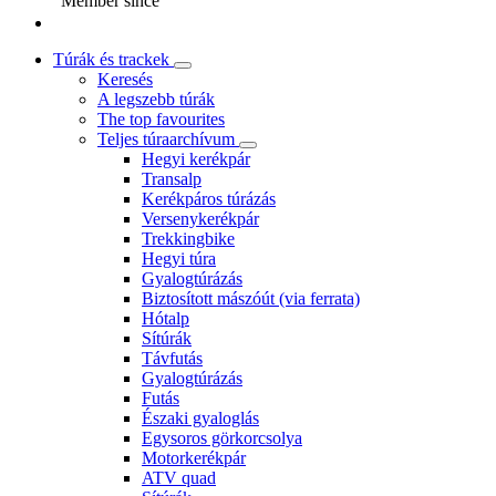
Member since
Túrák és trackek
Keresés
A legszebb túrák
The top favourites
Teljes túraarchívum
Hegyi kerékpár
Transalp
Kerékpáros túrázás
Versenykerékpár
Trekkingbike
Hegyi túra
Gyalogtúrázás
Biztosított mászóút (via ferrata)
Hótalp
Sítúrák
Távfutás
Gyalogtúrázás
Futás
Északi gyaloglás
Egysoros görkorcsolya
Motorkerékpár
ATV quad