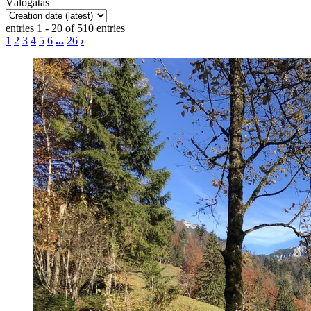
Válogatás
entries 1 - 20 of 510 entries
1
2
3
4
5
6
...
26
›