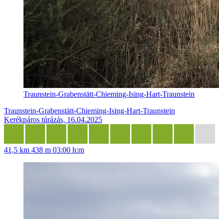
Traunstein-Grabenstätt-Chieming-Ising-Hart-Traunstein
Traunstein-Grabenstätt-Chieming-Ising-Hart-Traunstein
Kerékpáros túrázás, 16.04.2025
41,5 km
438 m
03:00 h:m