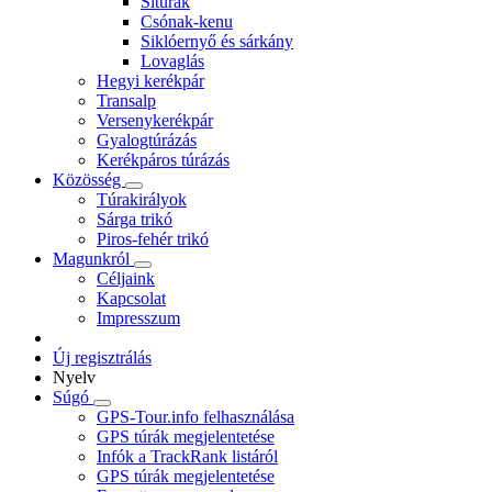
Sítúrák
Csónak-kenu
Siklóernyő és sárkány
Lovaglás
Hegyi kerékpár
Transalp
Versenykerékpár
Gyalogtúrázás
Kerékpáros túrázás
Közösség
Túrakirályok
Sárga trikó
Piros-fehér trikó
Magunkról
Céljaink
Kapcsolat
Impresszum
Új regisztrálás
Nyelv
Súgó
GPS-Tour.info felhasználása
GPS túrák megjelentetése
Infók a TrackRank listáról
GPS túrák megjelentetése