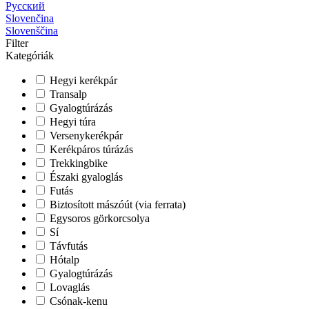
Русский
Slovenčina
Slovenščina
Filter
Kategóriák
Hegyi kerékpár
Transalp
Gyalogtúrázás
Hegyi túra
Versenykerékpár
Kerékpáros túrázás
Trekkingbike
Északi gyaloglás
Futás
Biztosított mászóút (via ferrata)
Egysoros görkorcsolya
Sí
Távfutás
Hótalp
Gyalogtúrázás
Lovaglás
Csónak-kenu