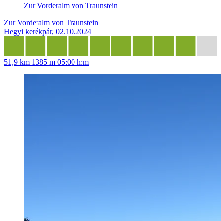
Zur Vorderalm von Traunstein
Zur Vorderalm von Traunstein
Hegyi kerékpár, 02.10.2024
51,9 km
1385 m
05:00 h:m