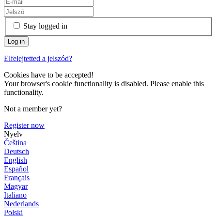
Stay logged in
Elfelejtetted a jelszód?
Cookies have to be accepted!
Your browser's cookie functionality is disabled. Please enable this
functionality.
Not a member yet?
Register now
Nyelv
Čeština
Deutsch
English
Español
Français
Magyar
Italiano
Nederlands
Polski