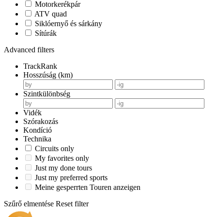
Motorkerékpár
ATV quad
Siklóernyő és sárkány
Sítúrák
Advanced filters
TrackRank
Hosszúság (km)
Szintkülönbség
Vidék
Szórakozás
Kondíció
Technika
Circuits only
My favorites only
Just my done tours
Just my preferred sports
Meine gesperrten Touren anzeigen
Szűrő elmentése
Reset filter