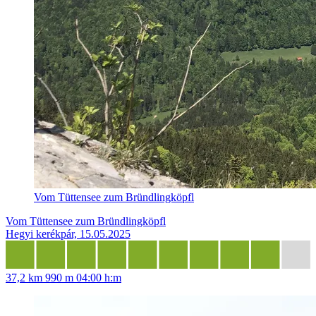
Vom Tüttensee zum Bründlingköpfl
Vom Tüttensee zum Bründlingköpfl
Hegyi kerékpár, 15.05.2025
37,2 km
990 m
04:00 h:m