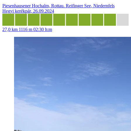
Piesenhausener Hochalm, Rottau. Reifinger See, Niedernfels
Hegyi kerékpár, 26.09.2024
27,0 km
1116 m
02:30 h:m