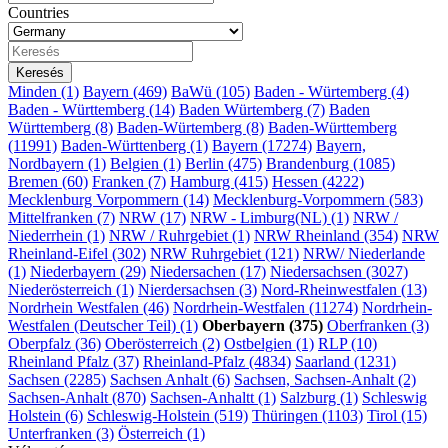
Countries
Minden
(1)
Bayern (469)
BaWü (105)
Baden - Würtemberg (4)
Baden - Württemberg (14)
Baden Würtemberg (7)
Baden
Württemberg (8)
Baden-Würtemberg (8)
Baden-Württemberg
(11991)
Baden-Württenberg (1)
Bayern (17274)
Bayern,
Nordbayern (1)
Belgien (1)
Berlin (475)
Brandenburg (1085)
Bremen (60)
Franken (7)
Hamburg (415)
Hessen (4222)
Mecklenburg Vorpommern (14)
Mecklenburg-Vorpommern (583)
Mittelfranken (7)
NRW (17)
NRW - Limburg(NL) (1)
NRW /
Niederrhein (1)
NRW / Ruhrgebiet (1)
NRW Rheinland (354)
NRW
Rheinland-Eifel (302)
NRW Ruhrgebiet (121)
NRW/ Niederlande
(1)
Niederbayern (29)
Niedersachen (17)
Niedersachsen (3027)
Niederösterreich (1)
Nierdersachsen (3)
Nord-Rheinwestfalen (13)
Nordrhein Westfalen (46)
Nordrhein-Westfalen (11274)
Nordrhein-
Westfalen (Deutscher Teil) (1)
Oberbayern (375)
Oberfranken (3)
Oberpfalz (36)
Oberösterreich (2)
Ostbelgien (1)
RLP (10)
Rheinland Pfalz (37)
Rheinland-Pfalz (4834)
Saarland (1231)
Sachsen (2285)
Sachsen Anhalt (6)
Sachsen, Sachsen-Anhalt (2)
Sachsen-Anhalt (870)
Sachsen-Anhaltt (1)
Salzburg (1)
Schleswig
Holstein (6)
Schleswig-Holstein (519)
Thüringen (1103)
Tirol (15)
Unterfranken (3)
Österreich (1)