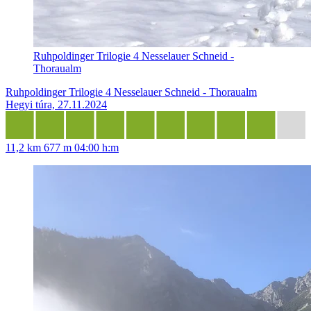
Ruhpoldinger Trilogie 4 Nesselauer Schneid -
Thoraualm
Ruhpoldinger Trilogie 4 Nesselauer Schneid - Thoraualm
Hegyi túra, 27.11.2024
11,2 km
677 m
04:00 h:m