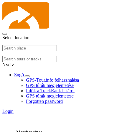
Select location
Nyelv
Súgó
GPS-Tour.info felhasználása
GPS túrák megjelentetése
Infók a TrackRank listáról
GPS túrák megjelentetése
Forgotten password
Login