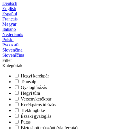
Deutsch
English
Español
Français
Magyar
Italiano
Nederlands
Polski
Русский
Slovenčina
Slovenščina
Filter
Kategóriák
Hegyi kerékpár
Transalp
Gyalogtúrázás
Hegyi túra
Versenykerékpár
Kerékpáros túrázás
Trekkingbike
Északi gyaloglás
Futás
Biztosított mászóút (via ferrata)