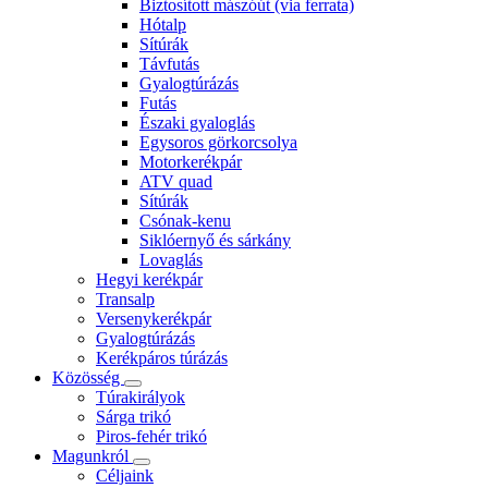
Biztosított mászóút (via ferrata)
Hótalp
Sítúrák
Távfutás
Gyalogtúrázás
Futás
Északi gyaloglás
Egysoros görkorcsolya
Motorkerékpár
ATV quad
Sítúrák
Csónak-kenu
Siklóernyő és sárkány
Lovaglás
Hegyi kerékpár
Transalp
Versenykerékpár
Gyalogtúrázás
Kerékpáros túrázás
Közösség
Túrakirályok
Sárga trikó
Piros-fehér trikó
Magunkról
Céljaink