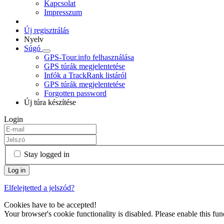
Kapcsolat
Impresszum
Új regisztrálás
Nyelv
Súgó
GPS-Tour.info felhasználása
GPS túrák megjelentetése
Infók a TrackRank listáról
GPS túrák megjelentetése
Forgotten password
Új túra készítése
Login
Stay logged in
Elfelejtetted a jelszód?
Cookies have to be accepted!
Your browser's cookie functionality is disabled. Please enable this func