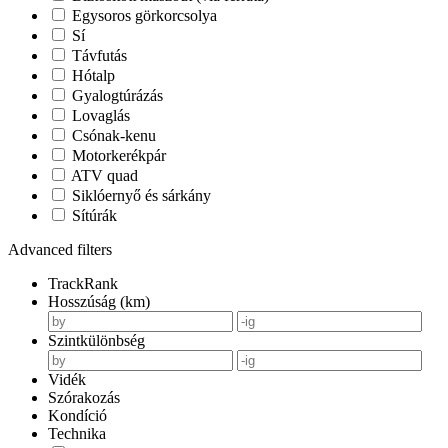
Egysoros görkorcsolya
Sí
Távfutás
Hótalp
Gyalogtúrázás
Lovaglás
Csónak-kenu
Motorkerékpár
ATV quad
Siklóernyő és sárkány
Sítúrák
Advanced filters
TrackRank
Hosszúság (km)
Szintkülönbség
Vidék
Szórakozás
Kondíció
Technika