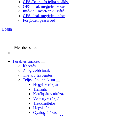
GPS-Tour.info felhasználása
GPS túrák megjelentetése
Infók a TrackRank listáról
GPS túrák megjelentetése
Forgotten password
Login
Member since
Túrák és trackek
Keresés
A legszebb túrák
The top favourites
Teljes túraarchívum
Hegyi kerékpár
Transalp
Kerékpáros túrázás
Versenykerékpár
Trekkingbike
Hegyi túra
Gyalogtúrázás