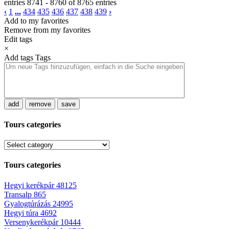
entries 8741 - 8760 of 8765 entries
‹
1
...
434
435
436
437
438
439
›
Add to my favorites
Remove from my favorites
Edit tags
×
Add tags
Tags
add
remove
save
Tours categories
Tours categories
Hegyi kerékpár
48125
Transalp
865
Gyalogtúrázás
24995
Hegyi túra
4692
Versenykerékpár
10444