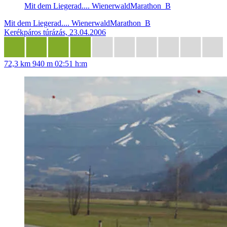
Mit dem Liegerad.... WienerwaldMarathon_B
Mit dem Liegerad.... WienerwaldMarathon_B
Kerékpáros túrázás, 23.04.2006
72,3 km
940 m
02:51 h:m