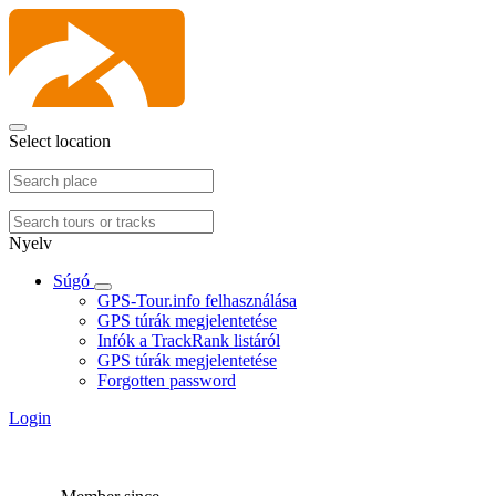
Select location
Nyelv
Súgó
GPS-Tour.info felhasználása
GPS túrák megjelentetése
Infók a TrackRank listáról
GPS túrák megjelentetése
Forgotten password
Login