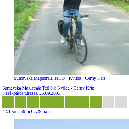
Sumavska Magistrala Teil 04: Kvilda - Cerny Kriz
Sumavska Magistrala Teil 04: Kvilda - Cerny Kriz
Kerékpáros túrázás, 25.09.2005
42,1 km
359 m
02:29 h:m