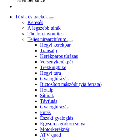
Member since
Túrák és trackek
Keresés
A legszebb túrák
The top favourites
Teljes túraarchívum
Hegyi kerékpár
Transalp
Kerékpáros túrázás
Versenykerékpár
Trekkingbike
Hegyi túra
Gyalogtúrázás
Biztosított mászóút (via ferrata)
Hótalp
Sítúrák
Távfutás
Gyalogtúrázás
Futás
Északi gyaloglás
Egysoros görkorcsolya
Motorkerékpár
ATV quad