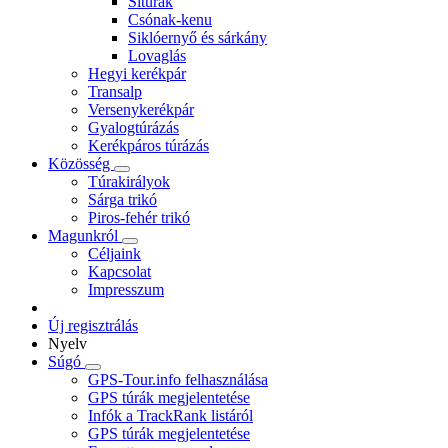
Sítúrák
Csónak-kenu
Siklóernyő és sárkány
Lovaglás
Hegyi kerékpár
Transalp
Versenykerékpár
Gyalogtúrázás
Kerékpáros túrázás
Közösség
Túrakirályok
Sárga trikó
Piros-fehér trikó
Magunkról
Céljaink
Kapcsolat
Impresszum
Új regisztrálás
Nyelv
Súgó
GPS-Tour.info felhasználása
GPS túrák megjelentetése
Infók a TrackRank listáról
GPS túrák megjelentetése