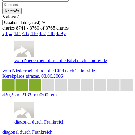
Válogatás
entries 8741 - 8760 of 8765 entries
‹
1
...
434
435
436
437
438
439
›
vom Niederrhein durch die Eifel nach Thionville
vom Niederrhein durch die Eifel nach Thionville
Kerékpáros túrázás, 03.06.2006
420,2 km
2133 m
00:00 h:m
diagonal durch Frankreich
diagonal durch Frankreich