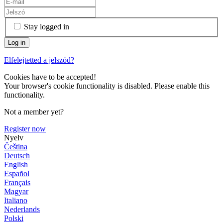
Stay logged in
Elfelejtetted a jelszód?
Cookies have to be accepted!
Your browser's cookie functionality is disabled. Please enable this
functionality.
Not a member yet?
Register now
Nyelv
Čeština
Deutsch
English
Español
Français
Magyar
Italiano
Nederlands
Polski