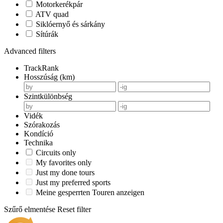
Motorkerékpár
ATV quad
Siklóernyő és sárkány
Sítúrák
Advanced filters
TrackRank
Hosszúság (km)
Szintkülönbség
Vidék
Szórakozás
Kondíció
Technika
Circuits only
My favorites only
Just my done tours
Just my preferred sports
Meine gesperrten Touren anzeigen
Szűrő elmentése
Reset filter