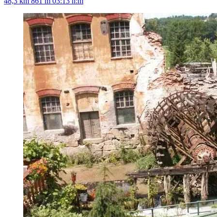
48,3 km
861 m
03:13 h:m