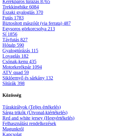
Kerékpáros túrázás
8765
Trekkingbike
6084
Északi gyaloglás
370
Futás
1783
Biztosított mászóút (via ferrata)
487
Egysoros görkorcsolya
213
Sí
1856
Távfutás
827
Hótalp
590
Gyalogtúrázás
115
Lovaglás
182
Csónak-kenu
435
Motorkerékpár
1094
ATV quad
59
Siklóernyő és sárkány
132
Sítúrák
398
Közösség
Túrakirályok (Teljes értékelés)
Sárga trikók (Útvonal-kiértékelés)
Red and white jersey (Hegyértékelés)
Felhasználási rendelkezések
Magunkról
Kapcsolat