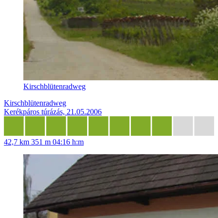
Kirschblütenradweg
Kirschblütenradweg
Kerékpáros túrázás, 21.05.2006
42,7 km
351 m
04:16 h:m