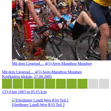
Mit dem Liegerad.... 4(5)-Seen-Marathon Mondsee
Mit dem Liegerad.... 4(5)-Seen-Marathon Mondsee
Kerékpáros túrázás, 27.06.2005
133,0 km
1065 m
05:15 h:m
Eferdinger Landl-Weg R10 Teil 2