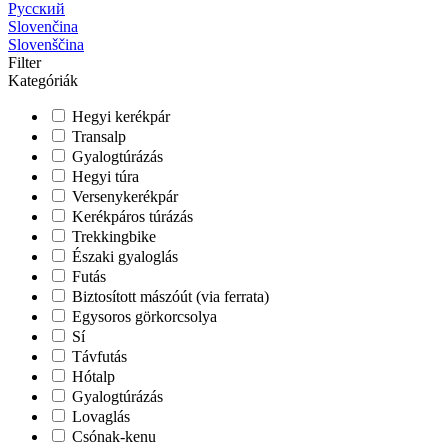
Русский
Slovenčina
Slovenščina
Filter
Kategóriák
Hegyi kerékpár
Transalp
Gyalogtúrázás
Hegyi túra
Versenykerékpár
Kerékpáros túrázás
Trekkingbike
Északi gyaloglás
Futás
Biztosított mászóút (via ferrata)
Egysoros görkorcsolya
Sí
Távfutás
Hótalp
Gyalogtúrázás
Lovaglás
Csónak-kenu