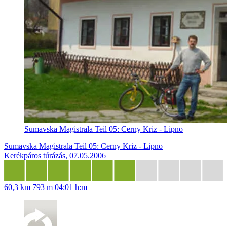
Sumavska Magistrala Teil 05: Cerny Kriz - Lipno
Sumavska Magistrala Teil 05: Cerny Kriz - Lipno
Kerékpáros túrázás, 07.05.2006
60,3 km
793 m
04:01 h:m