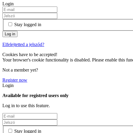
Login
Stay logged in
Elfelejtetted a jelszód?
Cookies have to be accepted!
Your browser's cookie functionality is disabled. Please enable this func
Not a member yet?
Register now
Login
Available for registred users only
Log in to use this feature.
Stay logged in