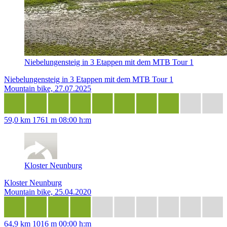
Niebelungensteig in 3 Etappen mit dem MTB Tour 1
Niebelungensteig in 3 Etappen mit dem MTB Tour 1
Mountain bike, 27.07.2025
59,0 km
1761 m
08:00 h:m
Kloster Neunburg
Kloster Neunburg
Mountain bike, 25.04.2020
64,9 km
1016 m
00:00 h:m