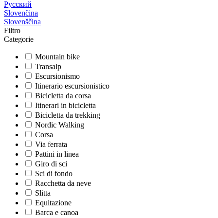
Русский
Slovenčina
Slovenščina
Filtro
Categorie
Mountain bike
Transalp
Escursionismo
Itinerario escursionistico
Bicicletta da corsa
Itinerari in bicicletta
Bicicletta da trekking
Nordic Walking
Corsa
Via ferrata
Pattini in linea
Giro di sci
Sci di fondo
Racchetta da neve
Slitta
Equitazione
Barca e canoa