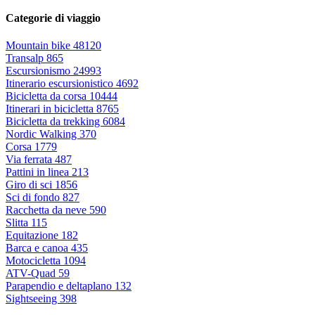
Categorie di viaggio
Mountain bike
48120
Transalp
865
Escursionismo
24993
Itinerario escursionistico
4692
Bicicletta da corsa
10444
Itinerari in bicicletta
8765
Bicicletta da trekking
6084
Nordic Walking
370
Corsa
1779
Via ferrata
487
Pattini in linea
213
Giro di sci
1856
Sci di fondo
827
Racchetta da neve
590
Slitta
115
Equitazione
182
Barca e canoa
435
Motocicletta
1094
ATV-Quad
59
Parapendio e deltaplano
132
Sightseeing
398