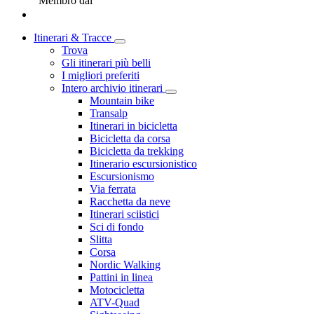
Membro dal
Itinerari & Tracce
Trova
Gli itinerari più belli
I migliori preferiti
Intero archivio itinerari
Mountain bike
Transalp
Itinerari in bicicletta
Bicicletta da corsa
Bicicletta da trekking
Itinerario escursionistico
Escursionismo
Via ferrata
Racchetta da neve
Itinerari sciistici
Sci di fondo
Slitta
Corsa
Nordic Walking
Pattini in linea
Motocicletta
ATV-Quad