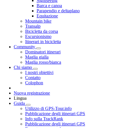
Sightseeing
Barca e canoa
Parapendio e deltaplano
Equitazione
Mountain bike
Transalp
Bicicletta da corsa
Escursionismo
Itinerari in bicicletta
Community
Dominatori itinerari
Maglia gialla
Maglia rosso/bianca
Chi siamo
I nostri obiettivi
Contatto
Colophon
Nuova registrazione
Lingua
Guida
Utilizzo di GPS-Tour.info
Pubblicazione degli itinerari GPS
Info sulla TrackRank
Pubblicazione degli itinerari GPS