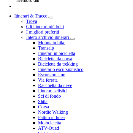
Membro dal
Itinerari & Tracce
Trova
Gli itinerari più belli
I migliori preferiti
Intero archivio itinerari
Mountain bike
Transalp
Itinerari in bicicletta
Bicicletta da corsa
Bicicletta da trekking
Itinerario escursionistico
Escursionismo
Via ferrata
Racchetta da neve
Itinerari sciistici
Sci di fondo
Slitta
Corsa
Nordic Walking
Pattini in linea
Motocicletta
ATV-Quad