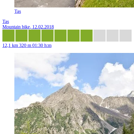
Tas
Tas
Mountain bike, 12.02.2018
12,1 km
320 m
01:30 h:m