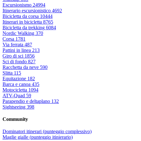
Escursionismo
24994
Itinerario escursionistico
4692
Bicicletta da corsa
10444
Itinerari in bicicletta
8765
Bicicletta da trekking
6084
Nordic Walking
370
Corsa
1781
Via ferrata
487
Pattini in linea
213
Giro di sci
1856
Sci di fondo
827
Racchetta da neve
590
Slitta
115
Equitazione
182
Barca e canoa
435
Motocicletta
1094
ATV-Quad
59
Parapendio e deltaplano
132
Sightseeing
398
Community
Dominatori itinerari (punteggio complessivo)
Maglie gialle (punteggio itinierario)