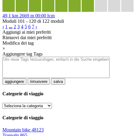
49,1 km
2669 m
00:00 h:m
Moduli 101 - 120 di 122 moduli
‹
1
...
2
3
4
5
6
7
›
Aggiungi ai miei preferiti
Rimuovi dai miei preferiti
Modifica dei tag
×
Aggiungere tag
Tags
aggiungere
rimuovere
salva
Categorie di viaggio
Categorie di viaggio
Mountain bike
48123
Transalp
865