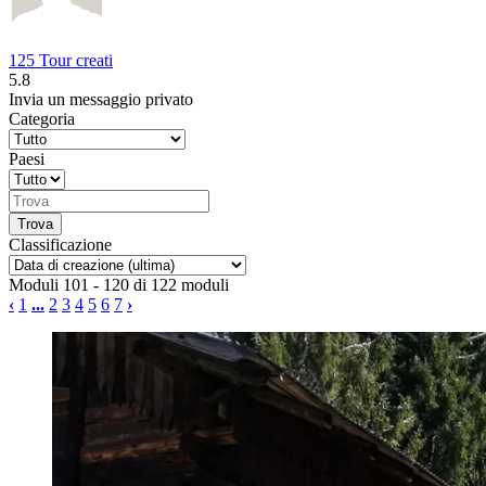
125 Tour creati
5.8
Invia un messaggio privato
Categoria
Paesi
Classificazione
Moduli 101 - 120 di 122 moduli
‹
1
...
2
3
4
5
6
7
›