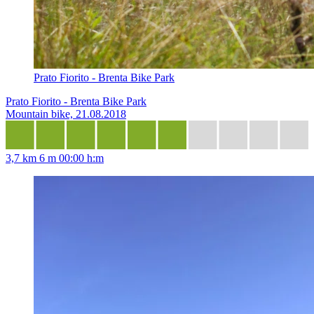
Prato Fiorito - Brenta Bike Park
Prato Fiorito - Brenta Bike Park
Mountain bike, 21.08.2018
3,7 km
6 m
00:00 h:m