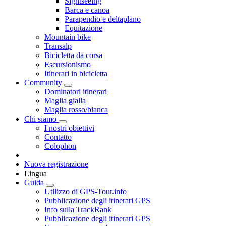
Sightseeing
Barca e canoa
Parapendio e deltaplano
Equitazione
Mountain bike
Transalp
Bicicletta da corsa
Escursionismo
Itinerari in bicicletta
Community
Dominatori itinerari
Maglia gialla
Maglia rosso/bianca
Chi siamo
I nostri obiettivi
Contatto
Colophon
Nuova registrazione
Lingua
Guida
Utilizzo di GPS-Tour.info
Pubblicazione degli itinerari GPS
Info sulla TrackRank
Pubblicazione degli itinerari GPS