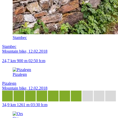
Stambec
Stambec
Mountain bike, 12.02.2018
24,7 km
900 m
02:50 h:m
Pizalegn
Pizalegn
Mountain bike, 12.02.2018
34,9 km
1261 m
03:30 h:m