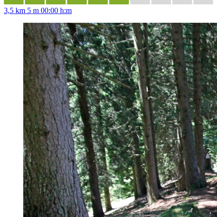
3,5 km
5 m
00:00 h:m