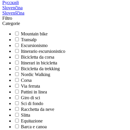
Русский
Slovenčina
Slovenščina
Filtro
Categorie
Mountain bike
Transalp
Escursionismo
Itinerario escursionistico
Bicicletta da corsa
Itinerari in bicicletta
Bicicletta da trekking
Nordic Walking
Corsa
Via ferrata
Pattini in linea
Giro di sci
Sci di fondo
Racchetta da neve
Slitta
Equitazione
Barca e canoa