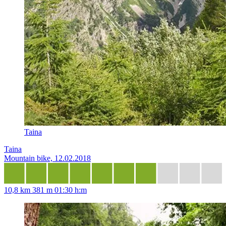
Taina
Taina
Mountain bike, 12.02.2018
10,8 km
381 m
01:30 h:m