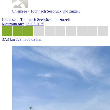
Chiemsee - Tour nach Seebrück und zurzeit
Chiemsee - Tour nach Seebrück und zurzeit
Mountain bike, 09.05.2025
37,3 km
723 m
05:03 h:m