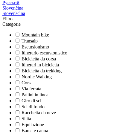
Русский
Slovenčina
Slovenščina
Filtro
Categorie
Mountain bike
Transalp
Escursionismo
Itinerario escursionistico
Bicicletta da corsa
Itinerari in bicicletta
Bicicletta da trekking
Nordic Walking
Corsa
Via ferrata
Pattini in linea
Giro di sci
Sci di fondo
Racchetta da neve
Slitta
Equitazione
Barca e canoa