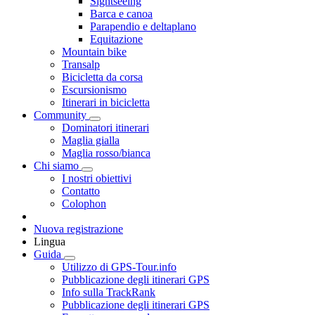
Sightseeing
Barca e canoa
Parapendio e deltaplano
Equitazione
Mountain bike
Transalp
Bicicletta da corsa
Escursionismo
Itinerari in bicicletta
Community
Dominatori itinerari
Maglia gialla
Maglia rosso/bianca
Chi siamo
I nostri obiettivi
Contatto
Colophon
Nuova registrazione
Lingua
Guida
Utilizzo di GPS-Tour.info
Pubblicazione degli itinerari GPS
Info sulla TrackRank
Pubblicazione degli itinerari GPS