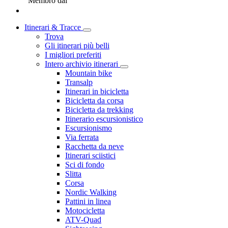
Membro dal
Itinerari & Tracce
Trova
Gli itinerari più belli
I migliori preferiti
Intero archivio itinerari
Mountain bike
Transalp
Itinerari in bicicletta
Bicicletta da corsa
Bicicletta da trekking
Itinerario escursionistico
Escursionismo
Via ferrata
Racchetta da neve
Itinerari sciistici
Sci di fondo
Slitta
Corsa
Nordic Walking
Pattini in linea
Motocicletta
ATV-Quad