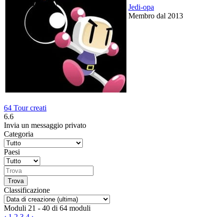
Jedi-opa
Membro dal 2013
64 Tour creati
6.6
Invia un messaggio privato
Categoria
Paesi
Classificazione
Moduli 21 - 40 di 64 moduli
‹
1
2
3
4
›