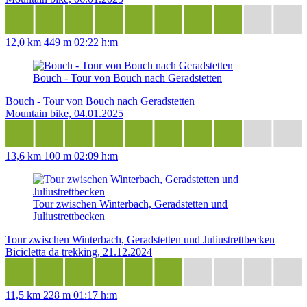
12,0 km
449 m
02:22 h:m
Bouch - Tour von Bouch nach Geradstetten
Bouch - Tour von Bouch nach Geradstetten
Mountain bike, 04.01.2025
13,6 km
100 m
02:09 h:m
Tour zwischen Winterbach, Geradstetten und
Juliustrettbecken
Tour zwischen Winterbach, Geradstetten und Juliustrettbecken
Bicicletta da trekking, 21.12.2024
11,5 km
228 m
01:17 h:m