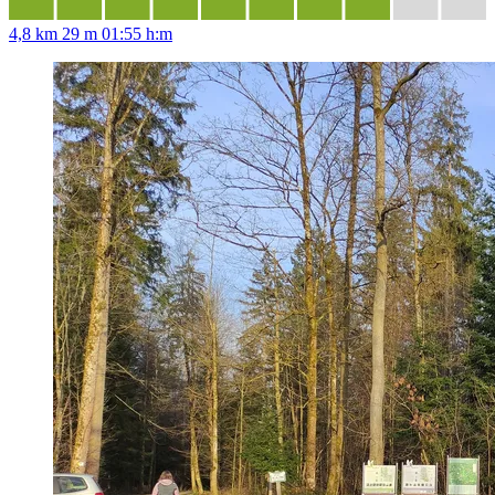
4,8 km
29 m
01:55 h:m