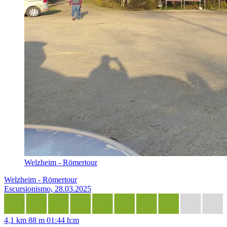
Welzheim - Römertour
Welzheim - Römertour
Escursionismo, 28.03.2025
4,1 km
88 m
01:44 h:m