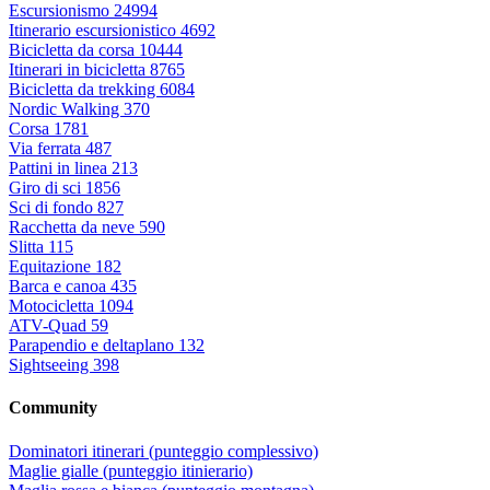
Escursionismo
24994
Itinerario escursionistico
4692
Bicicletta da corsa
10444
Itinerari in bicicletta
8765
Bicicletta da trekking
6084
Nordic Walking
370
Corsa
1781
Via ferrata
487
Pattini in linea
213
Giro di sci
1856
Sci di fondo
827
Racchetta da neve
590
Slitta
115
Equitazione
182
Barca e canoa
435
Motocicletta
1094
ATV-Quad
59
Parapendio e deltaplano
132
Sightseeing
398
Community
Dominatori itinerari (punteggio complessivo)
Maglie gialle (punteggio itinierario)