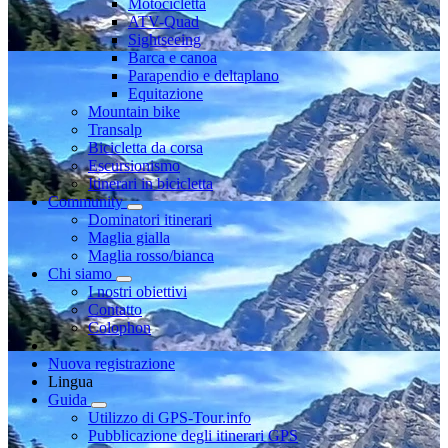
Motocicletta
ATV-Quad
Sightseeing
Barca e canoa
Parapendio e deltaplano
Equitazione
Mountain bike
Transalp
Bicicletta da corsa
Escursionismo
Itinerari in bicicletta
Community
Dominatori itinerari
Maglia gialla
Maglia rosso/bianca
Chi siamo
I nostri obiettivi
Contatto
Colophon
Nuova registrazione
Lingua
Guida
Utilizzo di GPS-Tour.info
Pubblicazione degli itinerari GPS