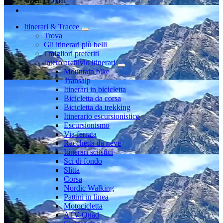
Membro dal
Itinerari & Tracce
Trova
Gli itinerari più belli
I migliori preferiti
Intero archivio itinerari
Mountain bike
Transalp
Itinerari in bicicletta
Bicicletta da corsa
Bicicletta da trekking
Itinerario escursionistico
Escursionismo
Via ferrata
Racchetta da neve
Itinerari sciistici
Sci di fondo
Slitta
Corsa
Nordic Walking
Pattini in linea
Motocicletta
ATV-Quad