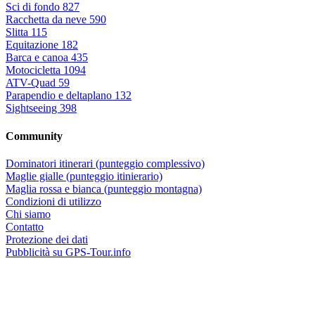
Sci di fondo
827
Racchetta da neve
590
Slitta
115
Equitazione
182
Barca e canoa
435
Motocicletta
1094
ATV-Quad
59
Parapendio e deltaplano
132
Sightseeing
398
Community
Dominatori itinerari (punteggio complessivo)
Maglie gialle (punteggio itinierario)
Maglia rossa e bianca (punteggio montagna)
Condizioni di utilizzo
Chi siamo
Contatto
Protezione dei dati
Pubblicità su GPS-Tour.info