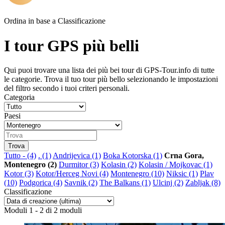
Ordina in base a
Classificazione
I tour GPS più belli
Qui puoi trovare una lista dei più bei tour di GPS-Tour.info di tutte
le categorie. Trova il tuo tour più bello selezionando le impostazioni
del filtro secondo i tuoi criteri personali.
Categoria
Paesi
Tutto
- (4)
. (1)
Andrijevica (1)
Boka Kotorska (1)
Crna Gora,
Montenegro (2)
Durmitor (3)
Kolasin (2)
Kolasin / Mojkovac (1)
Kotor (3)
Kotor/Herceg Novi (4)
Montenegro (10)
Niksic (1)
Plav
(10)
Podgorica (4)
Savnik (2)
The Balkans (1)
Ulcinj (2)
Zabljak (8)
Classificazione
Moduli 1 - 2 di 2 moduli