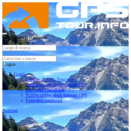
Selezionare la posizione
Lingua
Guida
Utilizzo di GPS-Tour.info
Pubblicazione degli itinerari GPS
Info sulla TrackRank
Pubblicazione degli itinerari GPS
Forgotten password
Accesso