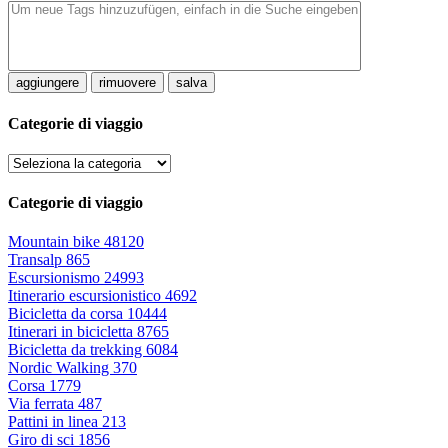
aggiungere
rimuovere
salva
Categorie di viaggio
Categorie di viaggio
Mountain bike
48120
Transalp
865
Escursionismo
24993
Itinerario escursionistico
4692
Bicicletta da corsa
10444
Itinerari in bicicletta
8765
Bicicletta da trekking
6084
Nordic Walking
370
Corsa
1779
Via ferrata
487
Pattini in linea
213
Giro di sci
1856