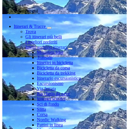
Membro dal
Itinerari & Tracce
Trova
Gli itinerari più belli
I migliori preferiti
Intero archivio itinerari
Mountain bike
Transalp
Itinerari in bicicletta
Bicicletta da corsa
Bicicletta da trekking
Itinerario escursionistico
Escursionismo
Via ferrata
Racchetta da neve
Itinerari sciistici
Sci di fondo
Slitta
Corsa
Nordic Walking
Pattini in linea