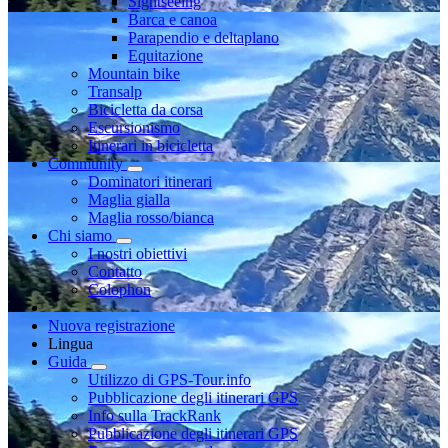
Sightseeing
Barca e canoa
Parapendio e deltaplano
Equitazione
Mountain bike
Transalp
Bicicletta da corsa
Escursionismo
Itinerari in bicicletta
Community
Dominatori itinerari
Maglia gialla
Maglia rosso/bianca
Chi siamo
I nostri obiettivi
Contatto
Colophon
Nuova registrazione
Lingua
Guida
Utilizzo di GPS-Tour.info
Pubblicazione degli itinerari GPS
Info sulla TrackRank
Pubblicazione degli itinerari GPS