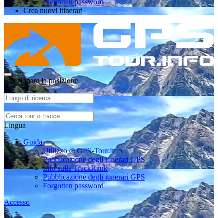
Forgotten password
Crea nuovi itinerari
Selezionare la posizione
Lingua
Guida
Utilizzo di GPS-Tour.info
Pubblicazione degli itinerari GPS
Info sulla TrackRank
Pubblicazione degli itinerari GPS
Forgotten password
Accesso