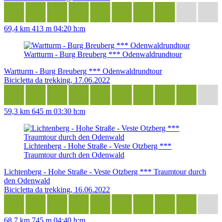
69,4 km
413 m
04:20 h:m
Wartturm - Burg Breuberg *** Odenwaldrundtour
Wartturm - Burg Breuberg *** Odenwaldrundtour
Bicicletta da trekking, 17.06.2022
59,3 km
645 m
03:30 h:m
Lichtenberg - Hohe Straße - Veste Otzberg ***
Traumtour durch den Odenwald
Lichtenberg - Hohe Straße - Veste Otzberg *** Traumtour durch
den Odenwald
Bicicletta da trekking, 16.06.2022
68,7 km
745 m
04:40 h:m