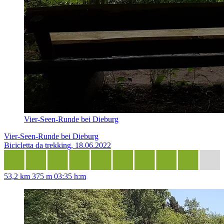
Vier-Seen-Runde bei Dieburg
Vier-Seen-Runde bei Dieburg
Bicicletta da trekking, 18.06.2022
53,2 km
375 m
03:35 h:m