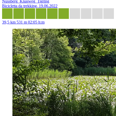
Nussberg_Knasweg_Tigring
Bicicletta da trekking, 19.06.2022
39,5 km
531 m
02:05 h:m