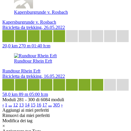
Kapersburgrunde v. Rosbach
Kapersburgrunde v. Rosbach
Bicicletta da trekking, 26.05.2022
20,0 km
270 m
01:40 h:m
Rundtour Rhein Erft
Rundtour Rhein Erft
Bicicletta da trekking, 16.05.2022
58,0 km
89 m
05:00 h:m
Moduli 281 - 300 di 6084 moduli
‹
1
...
12
13
14
15
16
17
...
305
›
Aggiungi ai miei preferiti
Rimuovi dai miei preferiti
Modifica dei tag
×