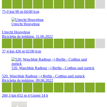
75,0 km
90 m
04:00 h:m
Utrecht Heuvelrug
Utrecht Heuvelrug
Bicicletta da trekking, 11.06.2022
37,4 km
426 m
02:00 h:m
520. Waschbär Radtour ;-) Berlin - Cottbus und zurück
520. Waschbär Radtour ;-) Berlin - Cottbus und zurück
Bicicletta da trekking, 09.06.2022
260,3 km
652 m
4 Giorni 14 h