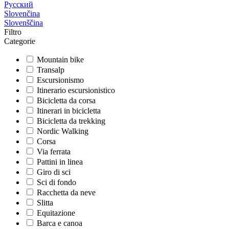
Русский
Slovenčina
Slovenščina
Filtro
Categorie
Mountain bike
Transalp
Escursionismo
Itinerario escursionistico
Bicicletta da corsa
Itinerari in bicicletta
Bicicletta da trekking
Nordic Walking
Corsa
Via ferrata
Pattini in linea
Giro di sci
Sci di fondo
Racchetta da neve
Slitta
Equitazione
Barca e canoa