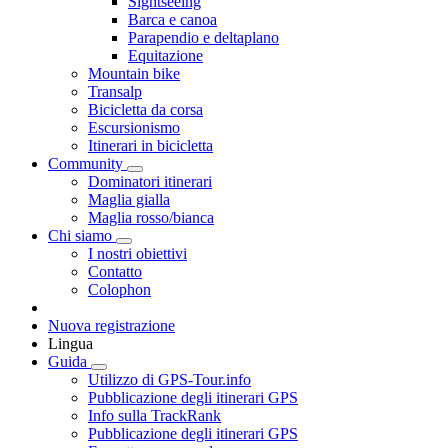
Sightseeing
Barca e canoa
Parapendio e deltaplano
Equitazione
Mountain bike
Transalp
Bicicletta da corsa
Escursionismo
Itinerari in bicicletta
Community
Dominatori itinerari
Maglia gialla
Maglia rosso/bianca
Chi siamo
I nostri obiettivi
Contatto
Colophon
Nuova registrazione
Lingua
Guida
Utilizzo di GPS-Tour.info
Pubblicazione degli itinerari GPS
Info sulla TrackRank
Pubblicazione degli itinerari GPS