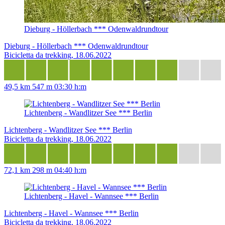
Dieburg - Höllerbach *** Odenwaldrundtour
Dieburg - Höllerbach *** Odenwaldrundtour
Bicicletta da trekking, 18.06.2022
49,5 km
547 m
03:30 h:m
Lichtenberg - Wandlitzer See *** Berlin
Lichtenberg - Wandlitzer See *** Berlin
Bicicletta da trekking, 18.06.2022
72,1 km
298 m
04:40 h:m
Lichtenberg - Havel - Wannsee *** Berlin
Lichtenberg - Havel - Wannsee *** Berlin
Bicicletta da trekking, 18.06.2022