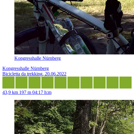
Kongresshalle Nürnberg
Kongresshalle Nürnberg
Bicicletta da trekking, 20.06.2022
43,9 km
197 m
04:17 h:m