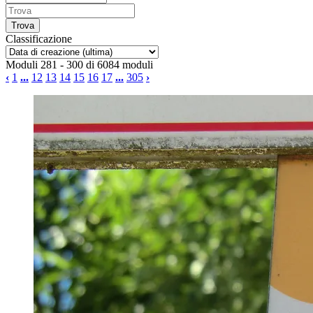
Classificazione
Moduli 281 - 300 di 6084 moduli
‹
1
...
12
13
14
15
16
17
...
305
›