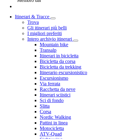
Membro dal
Itinerari & Tracce
Trova
Gli itinerari più belli
I migliori preferiti
Intero archivio itinerari
Mountain bike
Transalp
Itinerari in bicicletta
Bicicletta da corsa
Bicicletta da trekking
Itinerario escursionistico
Escursionismo
Via ferrata
Racchetta da neve
Itinerari sciistici
Sci di fondo
Slitta
Corsa
Nordic Walking
Pattini in linea
Motocicletta
ATV-Quad