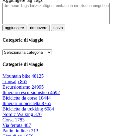
Aggiungere tag
Tags
aggiungere
rimuovere
salva
Categorie di viaggio
Categorie di viaggio
Mountain bike
48125
Transalp
865
Escursionismo
24995
Itinerario escursionistico
4692
Bicicletta da corsa
10444
Itinerari in bicicletta
8765
Bicicletta da trekking
6084
Nordic Walking
370
Corsa
1783
Via ferrata
487
Pattini in linea
213