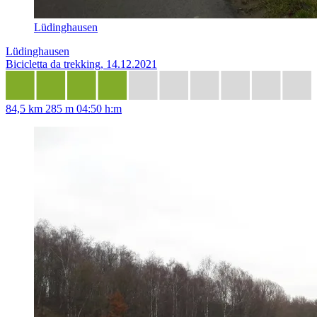
Lüdinghausen
Lüdinghausen
Bicicletta da trekking, 14.12.2021
84,5 km
285 m
04:50 h:m