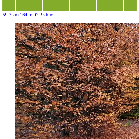
59,7 km
164 m
03:33 h:m