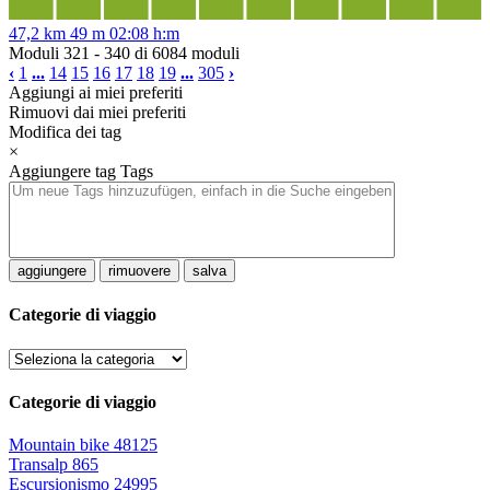
47,2 km
49 m
02:08 h:m
Moduli 321 - 340 di 6084 moduli
‹
1
...
14
15
16
17
18
19
...
305
›
Aggiungi ai miei preferiti
Rimuovi dai miei preferiti
Modifica dei tag
×
Aggiungere tag
Tags
aggiungere
rimuovere
salva
Categorie di viaggio
Categorie di viaggio
Mountain bike
48125
Transalp
865
Escursionismo
24995