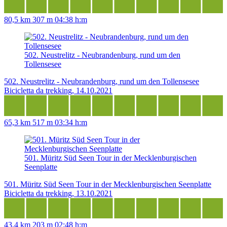
80,5 km
307 m
04:38 h:m
502. Neustrelitz - Neubrandenburg, rund um den
Tollensesee
502. Neustrelitz - Neubrandenburg, rund um den Tollensesee
Bicicletta da trekking, 14.10.2021
65,3 km
517 m
03:34 h:m
501. Müritz Süd Seen Tour in der Mecklenburgischen
Seenplatte
501. Müritz Süd Seen Tour in der Mecklenburgischen Seenplatte
Bicicletta da trekking, 13.10.2021
43,4 km
203 m
02:48 h:m