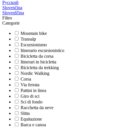
Русский
Slovenčina
Slovenščina
Filtro
Categorie
Mountain bike
Transalp
Escursionismo
Itinerario escursionistico
Bicicletta da corsa
Itinerari in bicicletta
Bicicletta da trekking
Nordic Walking
Corsa
Via ferrata
Pattini in linea
Giro di sci
Sci di fondo
Racchetta da neve
Slitta
Equitazione
Barca e canoa