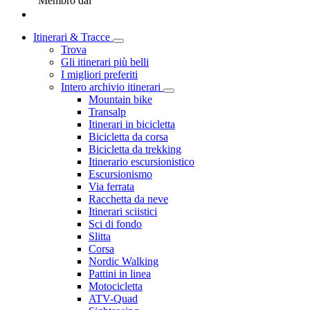
Membro dal
Itinerari & Tracce
Trova
Gli itinerari più belli
I migliori preferiti
Intero archivio itinerari
Mountain bike
Transalp
Itinerari in bicicletta
Bicicletta da corsa
Bicicletta da trekking
Itinerario escursionistico
Escursionismo
Via ferrata
Racchetta da neve
Itinerari sciistici
Sci di fondo
Slitta
Corsa
Nordic Walking
Pattini in linea
Motocicletta
ATV-Quad