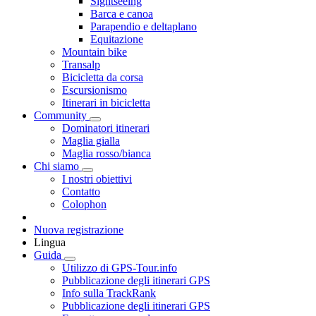
Sightseeing
Barca e canoa
Parapendio e deltaplano
Equitazione
Mountain bike
Transalp
Bicicletta da corsa
Escursionismo
Itinerari in bicicletta
Community
Dominatori itinerari
Maglia gialla
Maglia rosso/bianca
Chi siamo
I nostri obiettivi
Contatto
Colophon
Nuova registrazione
Lingua
Guida
Utilizzo di GPS-Tour.info
Pubblicazione degli itinerari GPS
Info sulla TrackRank
Pubblicazione degli itinerari GPS