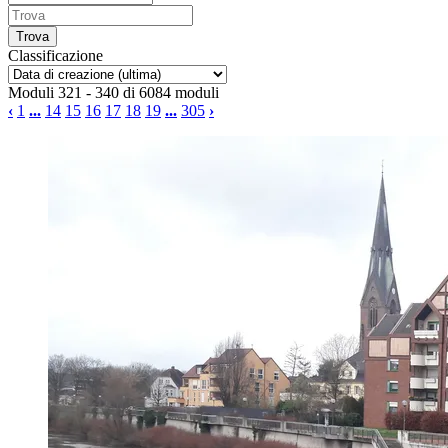
Classificazione
Moduli 321 - 340 di 6084 moduli
‹
1
...
14
15
16
17
18
19
...
305
›