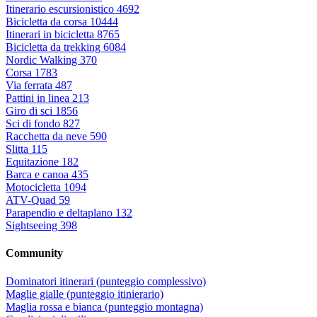
Itinerario escursionistico
4692
Bicicletta da corsa
10444
Itinerari in bicicletta
8765
Bicicletta da trekking
6084
Nordic Walking
370
Corsa
1783
Via ferrata
487
Pattini in linea
213
Giro di sci
1856
Sci di fondo
827
Racchetta da neve
590
Slitta
115
Equitazione
182
Barca e canoa
435
Motocicletta
1094
ATV-Quad
59
Parapendio e deltaplano
132
Sightseeing
398
Community
Dominatori itinerari (punteggio complessivo)
Maglie gialle (punteggio itinierario)
Maglia rossa e bianca (punteggio montagna)