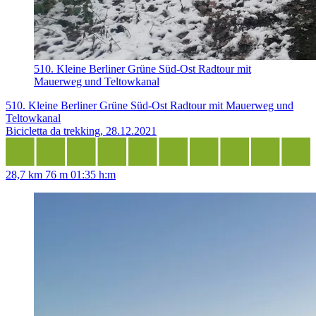
510. Kleine Berliner Grüne Süd-Ost Radtour mit
Mauerweg und Teltowkanal
510. Kleine Berliner Grüne Süd-Ost Radtour mit Mauerweg und
Teltowkanal
Bicicletta da trekking, 28.12.2021
28,7 km
76 m
01:35 h:m