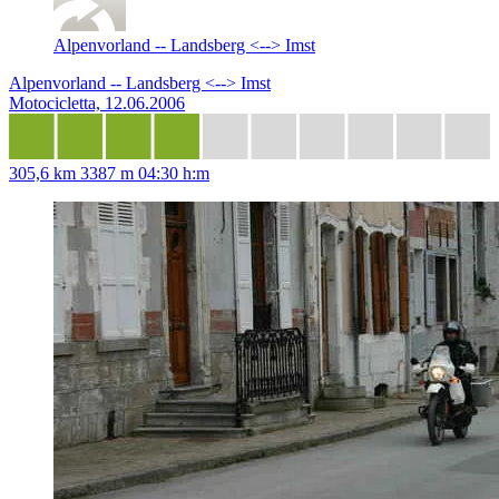
Alpenvorland -- Landsberg <--> Imst
Alpenvorland -- Landsberg <--> Imst
Motocicletta, 12.06.2006
305,6 km
3387 m
04:30 h:m