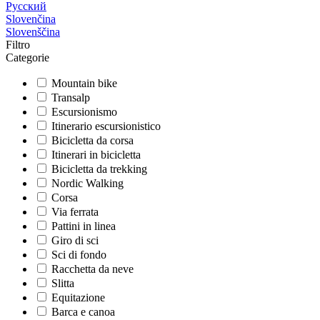
Русский
Slovenčina
Slovenščina
Filtro
Categorie
Mountain bike
Transalp
Escursionismo
Itinerario escursionistico
Bicicletta da corsa
Itinerari in bicicletta
Bicicletta da trekking
Nordic Walking
Corsa
Via ferrata
Pattini in linea
Giro di sci
Sci di fondo
Racchetta da neve
Slitta
Equitazione
Barca e canoa