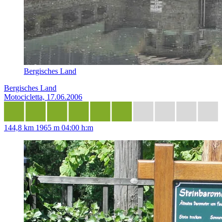
Bergisches Land
Bergisches Land
Motocicletta, 17.06.2006
144,8 km
1965 m
04:00 h:m