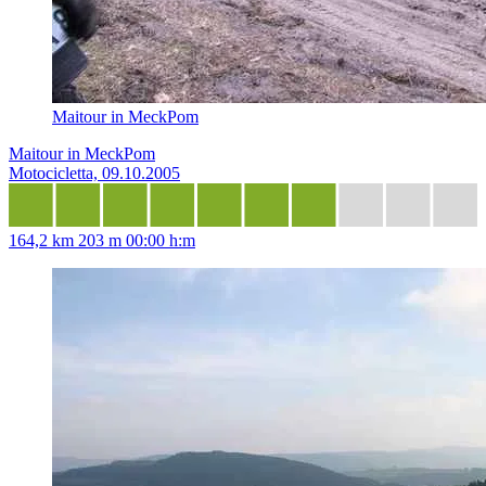
Maitour in MeckPom
Maitour in MeckPom
Motocicletta, 09.10.2005
164,2 km
203 m
00:00 h:m