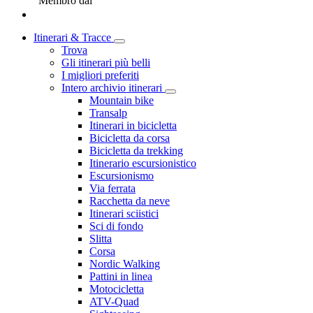
Membro dal
Itinerari & Tracce
Trova
Gli itinerari più belli
I migliori preferiti
Intero archivio itinerari
Mountain bike
Transalp
Itinerari in bicicletta
Bicicletta da corsa
Bicicletta da trekking
Itinerario escursionistico
Escursionismo
Via ferrata
Racchetta da neve
Itinerari sciistici
Sci di fondo
Slitta
Corsa
Nordic Walking
Pattini in linea
Motocicletta
ATV-Quad