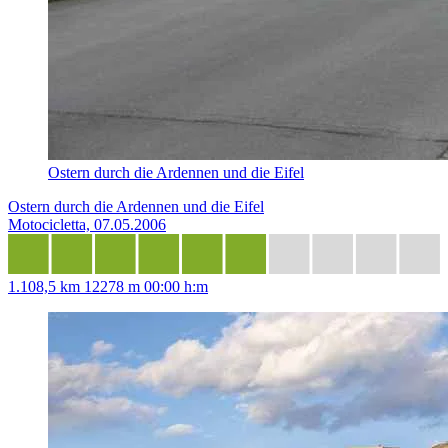
Ostern durch die Ardennen und die Eifel
Ostern durch die Ardennen und die Eifel
Motocicletta, 07.05.2006
1.108,5 km
12278 m
00:00 h:m