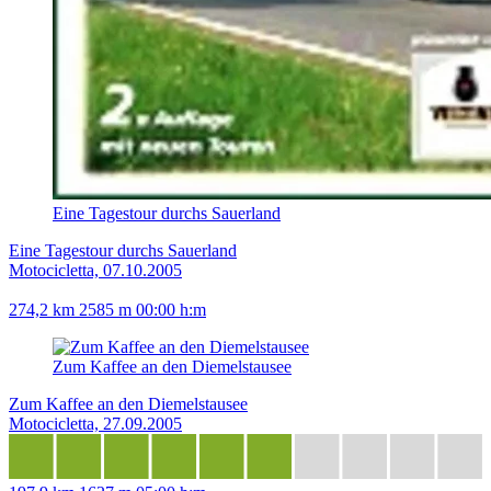
Eine Tagestour durchs Sauerland
Eine Tagestour durchs Sauerland
Motocicletta, 07.10.2005
274,2 km
2585 m
00:00 h:m
Zum Kaffee an den Diemelstausee
Zum Kaffee an den Diemelstausee
Motocicletta, 27.09.2005