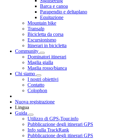
Sightseeing
Barca e canoa
Parapendio e deltaplano
Equitazione
Mountain bike
Transalp
Bicicletta da corsa
Escursionismo
Itinerari in bicicletta
Community
Dominatori itinerari
Maglia gialla
Maglia rosso/bianca
Chi siamo
I nostri obiettivi
Contatto
Colophon
Nuova registrazione
Lingua
Guida
Utilizzo di GPS-Tour.info
Pubblicazione degli itinerari GPS
Info sulla TrackRank
Pubblicazione degli itinerari GPS