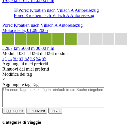
197,9 km
1627 m
05:00 h:m
Porec Kroatien nach Villach A Autoreisezug
Porec Kroatien nach Villach A Autoreisezug
Motocicletta, 01.09.2005
328,7 km
5608 m
00:00 h:m
Moduli 1081 - 1094 di 1094 moduli
‹
1
...
50
51
52
53
54
55
Aggiungi ai miei preferiti
Rimuovi dai miei preferiti
Modifica dei tag
×
Aggiungere tag
Tags
aggiungere
rimuovere
salva
Categorie di viaggio