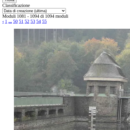
Classificazione
Moduli 1081 - 1094 di 1094 moduli
‹
1
...
50
51
52
53
54
55