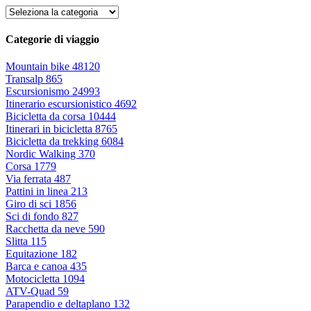
Categorie di viaggio
Mountain bike
48120
Transalp
865
Escursionismo
24993
Itinerario escursionistico
4692
Bicicletta da corsa
10444
Itinerari in bicicletta
8765
Bicicletta da trekking
6084
Nordic Walking
370
Corsa
1779
Via ferrata
487
Pattini in linea
213
Giro di sci
1856
Sci di fondo
827
Racchetta da neve
590
Slitta
115
Equitazione
182
Barca e canoa
435
Motocicletta
1094
ATV-Quad
59
Parapendio e deltaplano
132